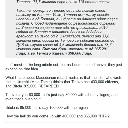
Тетово - 73,7 милиони евра или за 118 отсто повеќе
Така, на пример, во Тетово се плаќа повеќе данок,
отколку во Битола. Иако, Тетово има малку повеќе
население од Битола, а цифрата на даночни обврзници е
помала. Според податоците од регионалните дирекции
на Управата за јавни приходи, во фискалната 2010
година во Битола е наплатен данок на додадена
вредност во износ од 2, 1 милијарда денари или 33,8
милиони евра, додека во Тетово се собрани приходи од
ДДВ во вкупен износ од 4,5 милијарди денари или 73,7
милиони евра.
Битола брои население од 365.201
лица, а во Тетово живеат 398.606 лица.
I left most of the long article out, but as I summarized above, they just
expand on that idea.
What I hate about Macedonian retard-media, is that the idiot who wrote
this in Utrinski (Maja Tomic) thinks that Tetovo has 400,000 citizens,
and Bitola 365,000. RETARDED.
Tetovo city is 60,000 - let's just say 80,000 with all the villages, and
even that's pushing it.
Bitola is 85,000 - let's say 100,000 with the region.
How the hell do you come up with 400,000 and 365,000 ?!?!?!?