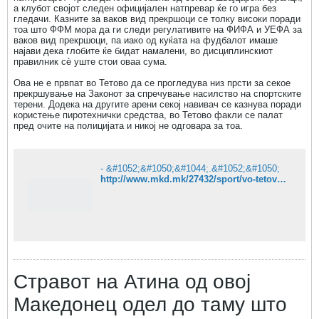
а клубот својот следен официјален натпревар ќе го игра без
гледачи. Казните за ваков вид прекршоци се толку високи поради
тоа што ФФМ мора да ги следи регулативите на ФИФА и УЕФА за
ваков вид прекршоци, па иако од куќата на фудбалот имаше
најави дека глобите ќе бидат намалени, во дисциплинскиот
правилник сè уште стои оваа сума.
Ова не е првпат во Тетово да се прогледува низ прсти за секое
прекршување на Законот за спречување насилство на спортските
терени. Додека на другите арени секој навивач се казнува поради
користење пиротехнички средства, во Тетово факли се палат
пред очите на полицијата и никој не одговара за тоа.
- &#1052;&#1050;&#1044;.&#1052;&#1050;
http://www.mkd.mk/27432/sport/vo-tetovo-povtorno-paroli-za-golema-albanija-ffm-i-mvr-ne-reagiraat/
Стравот на Атина од овој
Македонец одел до таму што