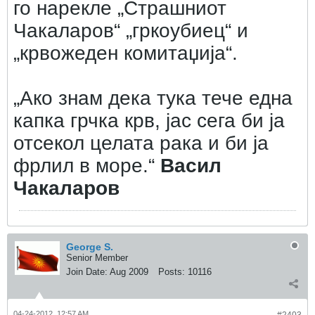
го нарекле „Страшниот
Чакаларов“ „гркоубиец“ и
„крвожеден комитаџија“.
„Ако знам дека тука тече една
капка грчка крв, јас сега би ја
отсекол целата рака и би ја
фрлил в море.“
Васил
Чакаларов
George S.
Senior Member
Join Date:
Aug 2009
Posts:
10116
04-24-2012, 12:57 AM