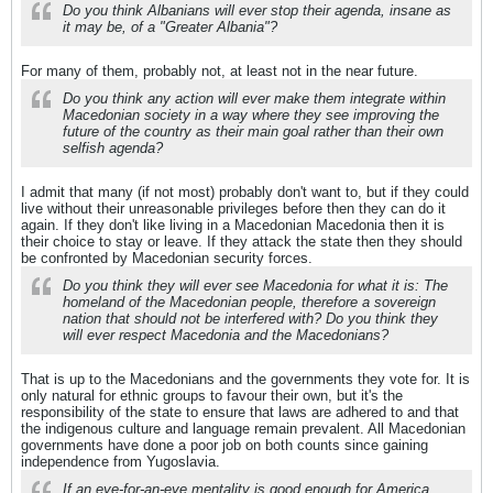
Do you think Albanians will ever stop their agenda, insane as
it may be, of a "Greater Albania"?
For many of them, probably not, at least not in the near future.
Do you think any action will ever make them integrate within
Macedonian society in a way where they see improving the
future of the country as their main goal rather than their own
selfish agenda?
I admit that many (if not most) probably don't want to, but if they could
live without their unreasonable privileges before then they can do it
again. If they don't like living in a Macedonian Macedonia then it is
their choice to stay or leave. If they attack the state then they should
be confronted by Macedonian security forces.
Do you think they will ever see Macedonia for what it is: The
homeland of the Macedonian people, therefore a sovereign
nation that should not be interfered with? Do you think they
will ever respect Macedonia and the Macedonians?
That is up to the Macedonians and the governments they vote for. It is
only natural for ethnic groups to favour their own, but it's the
responsibility of the state to ensure that laws are adhered to and that
the indigenous culture and language remain prevalent. All Macedonian
governments have done a poor job on both counts since gaining
independence from Yugoslavia.
If an eye-for-an-eye mentality is good enough for America