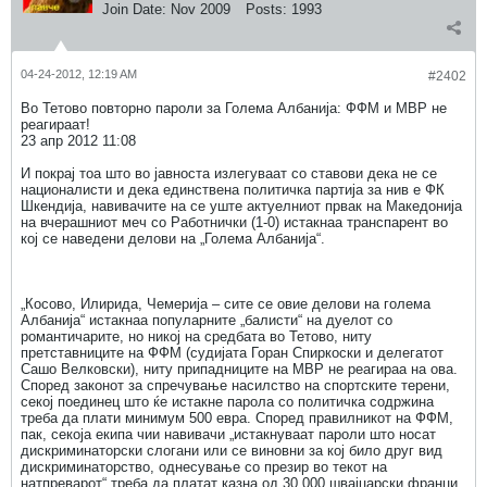
Join Date:
Nov 2009
Posts:
1993
04-24-2012, 12:19 AM
#2402
Во Тетово повторно пароли за Голема Албанија: ФФМ и МВР не
реагираат!
23 апр 2012 11:08
И покрај тоа што во јавноста излегуваат со ставови дека не се
националисти и дека единствена политичка партија за нив е ФК
Шкендија, навивачите на се уште актуелниот првак на Македонија
на вчерашниот меч со Работнички (1-0) истакнаа транспарент во
кој се наведени делови на „Голема Албанија“.
„Косово, Илирида, Чемерија – сите се овие делови на голема
Албанија“ истакнаа популарните „балисти“ на дуелот со
романтичарите, но никој на средбата во Тетово, ниту
претставниците на ФФМ (судијата Горан Спиркоски и делегатот
Сашо Велковски), ниту припадниците на МВР не реагираа на ова.
Според законот за спречување насилство на спортските терени,
секој поединец што ќе истакне парола со политичка содржина
треба да плати минимум 500 евра. Според правилникот на ФФМ,
пак, секоја екипа чии навивачи „истакнуваат пароли што носат
дискриминаторски слогани или се виновни за кој било друг вид
дискриминаторство, однесување со презир во текот на
натпреварот“ треба да платат казна од 30.000 швајцарски франци,