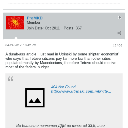
ProMKD
Member
Join Date:
Oct 2011
Posts:
367
04-24-2012, 10:42 PM
#2406
A dumb-ass article I just read in Utrinski by some shiptar 'economist'
who says that Tetovo citizens pay far more tax than other cities
populated mostly by Macedonians, therefore Tetovo should receive
most of the federal budget.
404 Not Found
http://www.utrinski.com.mk/?ItemID=BDE629F838CBD543995CEB25CB18916B
Во Битола е наплатен ДДВ во износ од 33,8, а во