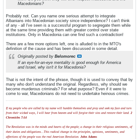
Macedonians?
Probably not. Can you name one serious attempt to integrate
Albanians into Macedonian society since independence? I can't think
of any - all I've seen is a successful program to segregate them while
at the same time providing them with greater control over state
institutions. Only in Macedonia can one find such a contradiction!
There are a few more options left, one is alluded to in the MTO's
definition of the cause and has been discussed in some detail.
Originally posted by
Belomorec
If an eye-for-an-eye mentality is good enough for America
and Israel, why isn't it for Macedonia?
That is not the intent of the phrase, though it is used to convey that by
many who don't understand the original. Regardless, why should we
become murderous criminals? For what purpose? Even if it were to
come to war, Macedonians do not need to undertake heinous crimes.
If my people who are called by my name will humble themselves and pray and seek my face and turn
from their wicked ways, I will hear from heaven and will forgive their sins and restore their land.
2
Chronicles 7:14
The Revolution was in the minds and hearts of the people; a change in their religious sentiments, of
their duties and obligations...This radical change in the principles, opinions, sentiments, and
affections of the people was the real American Revolution.
John Adams