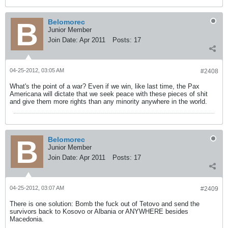
Belomorec
Junior Member
Join Date:
Apr 2011
Posts:
17
04-25-2012, 03:05 AM
#2408
What's the point of a war? Even if we win, like last time, the Pax
Americana will dictate that we seek peace with these pieces of shit
and give them more rights than any minority anywhere in the world.
Belomorec
Junior Member
Join Date:
Apr 2011
Posts:
17
04-25-2012, 03:07 AM
#2409
There is one solution: Bomb the fuck out of Tetovo and send the
survivors back to Kosovo or Albania or ANYWHERE besides
Macedonia.