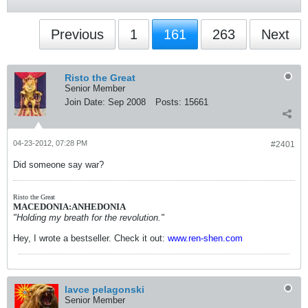
Previous
1
161
263
Next
Risto the Great
Senior Member
Join Date:
Sep 2008
Posts:
15661
04-23-2012, 07:28 PM
#2401
Did someone say war?
Risto the Great
MACEDONIA:ANHEDONIA
"Holding my breath for the revolution."
Hey, I wrote a bestseller. Check it out:
www.ren-shen.com
lavce pelagonski
Senior Member