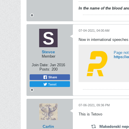
In the name of the blood and
07-04-2021, 04:00 AM
Now in international speeches f
Stevce
Page not
Member
Join Date:
Jan 2016
Posts:
200
Share
Tweet
07-06-2021, 09:36 PM
This is Tetovo
Carlin