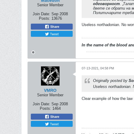
Macedon
одговорност
. „Тал
Senior Member
двете се обрати на м
Политичарите треба д
Join Date:
Sep 2008
Posts:
13676
Useless northadonian. No won
Share
Tweet
In the name of the blood and
07-13-2021, 04:58 PM
Originally posted by
So
Useless northadonian. 
VMRO
Senior Member
Clear example of how the law i
Join Date:
Sep 2008
Posts:
1464
Share
Tweet