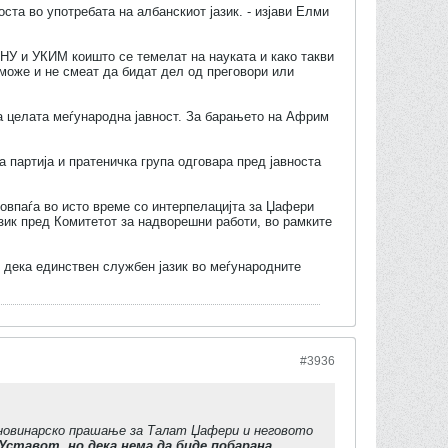
оста во употребата на албанскиот јазик. - изјави Елми
НУ и УКИМ коишто се темелат на науката и како такви
може и не смеат да бидат дел од преговори или
на целата меѓународна јавност. За барањето на Африм
а партија и пратеничка група одговара пред јавноста
совпаѓа во исто време со интерпелацијта за Џафери
азик пред Комитетот за надворешни работи, во рамките
 дека единствен службен јазик во меѓународните
#3936
 новинарско прашање за Талат Џафери и неговото
Уставот, но дека нема да биде побарана