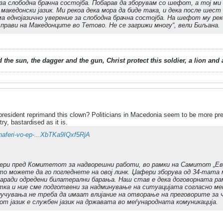
за слободна брачна состојба. Побарав да зборувам со шефот, а тој ми се
 македонски јазик. Ми рекоа дека мора да биде така, и дека после шес
ма еднојазично уверение за слободна брачна состојба. На шефот му рек
 прави на Македонците во Тетово. Не се загрижи многу“, вели Биљана.
 the sun, the dagger and the gun, Christ protect this soldier, a lion an
resident reprimand this clown? Politicians in Macedonia seem to be more pr
ry, bastardised as it is.
zhaferi-vo-ep-...XbTKa9IQxf5RjA
ри пред Комитетот за надворешни работи, во рамки на Самитот „Евр
ото можете да го погледнете на овој линк. Џафери зборува од 34-тата 
заради одредени билатерални барања. Наш став е дека договорната рам
ка и ние сме подготвени за надминување на ситуацијата согласно ме
случувања не треба да имаат влијание на отворање на преговорите за
т јазик е службен јазик на државата во меѓународната комуникација.