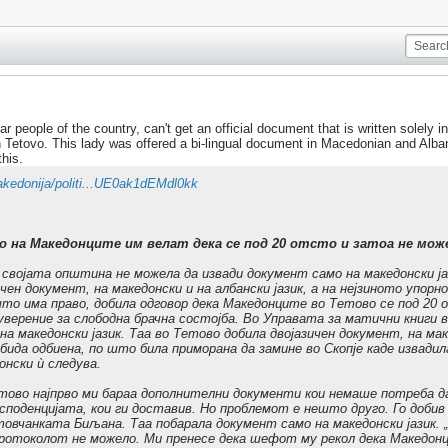
r people of the country, can't get an official document that is written solel
n Tetovo. This lady was offered a bi-lingual document in Macedonian and Alban
this.
kedonija/politi...UE0ak1dEMdl0kk
 на Македонците им велат дека се под 20 отсто и затоа не мож
својата општина не можела да извади документ само на македонски јаз
чен документ, на македонски и на албански јазик, а на нејзиното упор
 што има право, добила одговор дека Македонците во Тетово се под 20 
уверение за слободна брачна состојба. Во Управата за матични книги 
на македонски јазик. Таа во Тетово добила двојазичен документ, на мак
бида одбиена, по што била приморана да замине во Скопје каде извади
онски ѝ следува.
ово најпрво ми бараа дополнителни документи кои немаше потреба да 
есподенцијата, кои ги доставив. Но проблемот е нешто друго. Го добив
товчанката Биљана. Таа побарала документ само на македонски јазик. 
протоколот не можело. Ми пренесе дека шефот му рекол дека Македон