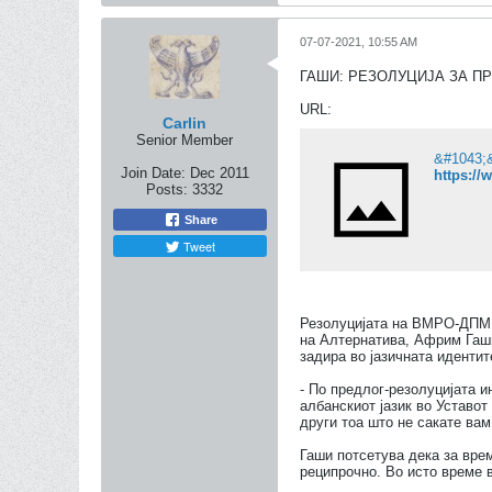
07-07-2021, 10:55 AM
ГАШИ: РЕЗОЛУЦИЈА ЗА П
URL:
Carlin
Senior Member
Join Date:
Dec 2011
https://
Posts:
3332
Share
Tweet
Резолуцијата на ВМРО-ДПМНЕ
на Алтернатива, Африм Гаши
задира во јазичната иденти
- По предлог-резолуцијата 
албанскиот јазик во Уставот 
други тоа што не сакате вам
Гаши потсетува дека за врем
реципрочно. Во исто време в