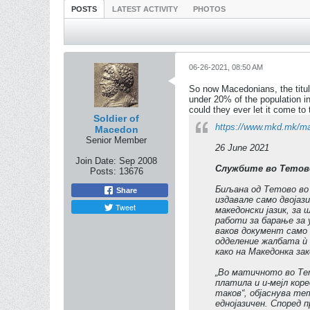
POSTS
LATEST ACTIVITY
PHOTOS
06-26-2021, 08:50 AM
So now Macedonians, the titula
under 20% of the population i
could they ever let it come to 
Soldier of
https://www.mkd.mk/ma
Macedon
Senior Member
26 June 2021
Join Date:
Sep 2008
Службите во Тетово
Posts:
13676
Биљана од Тетово во 
Share
издавале само двојази
Tweet
македонски јазик, за
работи за барање за 
ваков документ само 
одделение жалбата ѝ 
како на Македонка зак
„Во матичното во Тет
платила и и-мејл кор
таков“, објаснува те
еднојазичен. Според 