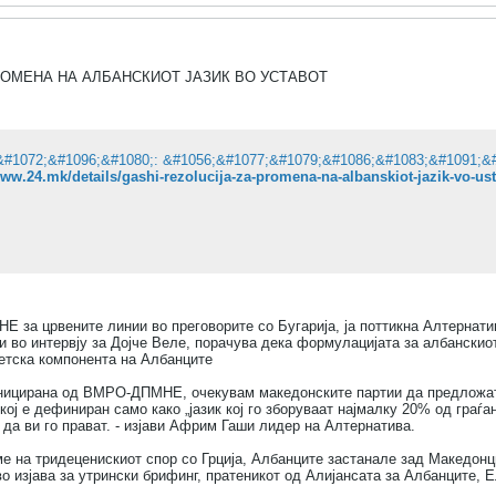
РОМЕНА НА АЛБАНСКИОТ ЈАЗИК ВО УСТАВОТ
www.24.mk/details/gashi-rezolucija-za-promena-na-albanskiot-jazik-vo-us
 за црвените линии во преговорите со Бугарија, ја поттикна Алтернатив
 во интервју за Дојче Веле, порачува дека формулацијата за албанскиот
тетска компонента на Албанците
иницирана од ВМРО-ДПМНЕ, очекувам македонските партии да предложат 
кој е дефиниран само како „јазик кој го зборуваат најмалку 20% од граѓан
 да ви го прават. - изјави Африм Гаши лидер на Алтернатива.
е на тридеценискиот спор со Грција, Албанците застанале зад Македонцит
о изјава за утрински брифинг, пратеникот од Алијансата за Албанците, 