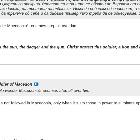
ат Џафери го прекрши Уставот со тоа што се обрати во Европскиот па
акедонски, на третата на албански. Нема да побарам одговорност, оч
а тргнеме од себе и да бидеме пример како треба да се однесуваме, 
der Macedonia's enemies step all over him.
 the sun, the dagger and the gun, Christ protect this soldier, a lion an
ldier of Macedon
No wonder Macedonia's enemies step all over him.
s not followed in Macedonia, only when it suits those in power to eliminate o