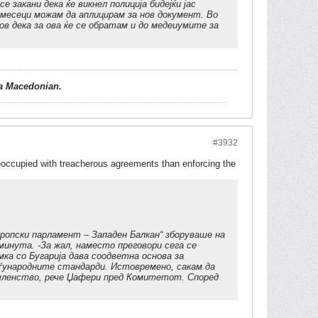
 закани дека ќе викнел полиција бидејќи јас
т месеци можам да аплицирам за нов документ. Во
ов дека за ова ќе се обратам и до медеиумите за
d a Macedonian.
#3932
eoccupied with treacherous agreements than enforcing the
опски парламент – Западен Балкан“ зборуваше на
минута. -За жал, наместо преговори сега се
ка со Бугарија дава соодветна основа за
ѓународните стандарди. Истовремено, сакам да
 членство, рече Џафери пред Комитетот. Според