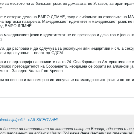
ме за местото на албанскиот јазик во државата, во Уставот, загарантиран
е.
не е авторко дело на ВМРО ДПМНЕ, туку е сиблимат на ставовите на МА
на партиски пазарења. Македонскиот идентитет и македонскиот јазик не 
т од ВМРО ДПМНЕ.
 македонскиот јазик и идентитетот не се преговара и дека тоа е јасно 
ат
га, да расправа и да одлучува за резолуции или инцијативи и сл, а секој
ње и однесување. - велат од СДСМ.
р и не одговорија на повиците на тв 24. Ова барање на Алтернатива се 
 откако претседателот на Собранието, неодамна се обрати на албански ј
мент - Западен Балкан“ во Брисел.
ри за свесно и злонамерно истиснување на македонскиот јазик и потсети
edonija/politi...eA8-SfFEOVziHI
в денеска на отворањето на затворен пазар во Виница, одговори и на
от парламент на албански јазик.
Тој кажа дека Џафери го прекршил 