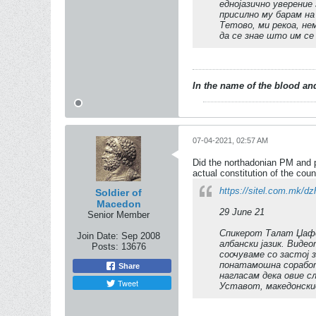
еднојазично уверение 
присилно му барам на
Тетово, ми рекоа, не
да се знае што им се
In the name of the blood and
07-04-2021, 02:57 AM
Did the northadonian PM and p
actual constitution of the count
https://sitel.com.mk/d
Soldier of
Macedon
29 June 21
Senior Member
Спикерот Талат Џафе
Join Date:
Sep 2008
албански јазик. Виде
Posts:
13676
соочуваме со застој 
понатамошна соработ
Share
нагласам дека овие 
Tweet
Уставот, македонскио