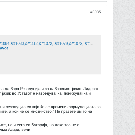
#3935
&#1043;&#1072;&#1096;&#1080;: &#1056;&#1077;&#1079;&#1086;&#1083;&#1091;&#1094;&#1080;&#1112;&#1072; &#1079;&#1072; &#1087;&#1088;&#1086;&#1084;&#1077;&#1085;&#1072; &#1085;&#1072; &#1072;&#1083;&#1073;&#1072;&#1085;&#1089;&#1082;&#1080;&#1086;&#1090; &#1112;&#1072;&#1079;&#1080;&#1082; &#1074;&#1086; &#1059;&#1089;&#1090;&#1072;&#1074;&#1086;&#1090;
tavot
а да бара Резолуција и за албанскиот јазик. Лидерот
 јазик во Уставот е навредувачка, понижувачка и
и резолуција со која ќе се промени формулацијата за
ите, а кои не се мнозинство.“ Не правете им го на
е, но и сега со Бугарија, но дека тоа не е
Елми Азири, вели