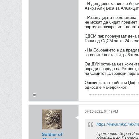
- И ден денеска ние се бори
Азири Алијанса за Албанцит
- Резолуцијата предложена 
не можат да бидат предмет 
партиски пазарења. - вела
СДСМ пак порачуваат дека за
Гаши од СДСМ за тв 24 вел
- На Собранието е да предла
за своите постапки, работе
Од ДУИ останаа без комента
поради повреда на Уставот,
на Самитот „Европски парла
Опозицијата го обвини Џафе
односи е македонкиот.
07-13-2021, 04:49 AM
https://www.mkd.mk/mak
Премиерот Зоран Зае
Soldier of
обраќање во Европски