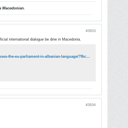
d a Macedonian.
#3933
fficial international dialogue be dine in Macedonia.
https://english.republika.mk/news/macedonia/macedonias-speaker-xhaferi-addresses-the-eu-parliament-in-albanian-language/?fbclid=IwAR3XfaJMDNa23aFyjZyVsKrf3BsD7t0rUbvE0PaWVrN5MKm5W9apwNDYlrU
#3934