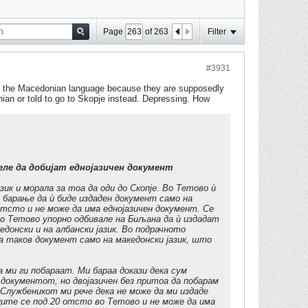
Page
of
263
Filter
#3931
y in the Macedonian language because they are supposedly
ian or told to go to Skopje instead. Depressing. How
еле да добијат еднојазичен документ
ик и морала за тоа да оди до Скопје. Во Тетово ѝ
но барање да ѝ биде издаден документ само на
отсто и не може да има еднојазичен документ. Се
во Тетово упорно одбивале на Биљана да ѝ издадат
едонски и на албански јазик. Во подрачното
ла таков документ само на македонски јазик, што
ми ги побараат. Ми бараа докази дека сум
 документот, но двојазичен без притоа да побарам
„Службеникот ми рече дека не може да ми издаде
ците се под 20 отсто во Тетово и не може да има