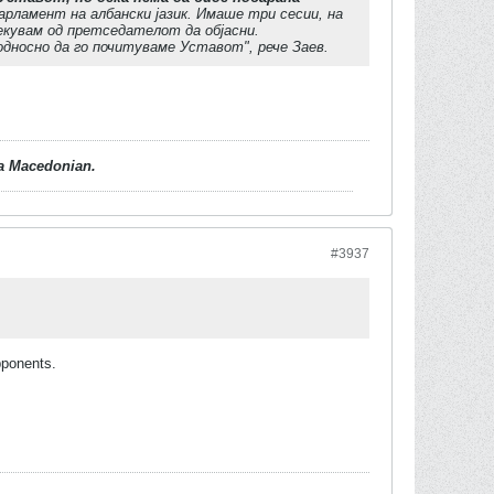
рламент на албански јазик. Имаше три сесии, на
екувам од претседателот да објасни.
односно да го почитуваме Уставот", рече Заев.
d a Macedonian.
#3937
pponents.