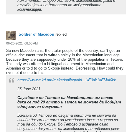
Комитетот. Според Уставот, македонскиот јазик е
службен јазик на државата во меѓународната
комуникација.
Soldier of Macedon
replied
06-26-2021, 08:50 AM
So now Macedonians, the titular people of the country, can't get an
official document that is written solely in the Macedonian language
because they are supposedly under 20% of the population in Tetovo.
This lady was offered a bi-lingual document in Macedonian and
Albanian or told to go to Skopje instead. Depressing. How could they
ever let it come to this.
https://www.mkd.mk/makedonija/politi...UE0ak1dEMdl0kk
26 June 2021
Службите во Тетово на Македонците им велат
дека се под 20 отсто и затоа не можеле да добијат
еднојазичен документ
Биљана од Тетово во својата општина не можела да
извади документ само на македонски јазик и морала за
тоа да оди до Скопје. Во Тетово ѝ издавале само
двојазичен документ, на македонски и на албански јазик,