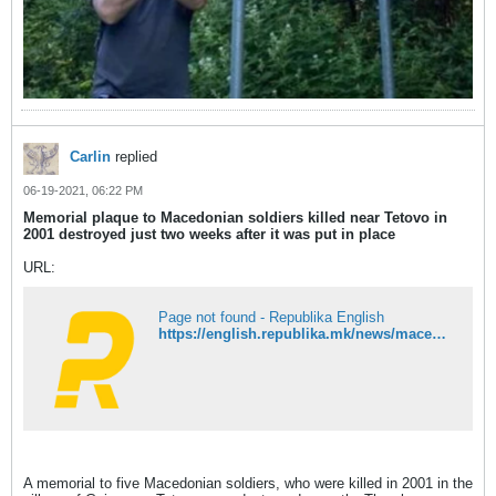
Carlin
replied
06-19-2021, 06:22 PM
Memorial plaque to Macedonian soldiers killed near Tetovo in
2001 destroyed just two weeks after it was put in place
URL:
Page not found - Republika English
https://english.republika.mk/news/macedonia/memorial-plaque-to-macedonian-soldiers-killed-near-tetovo-in-2001-destroyed-just-two-weeks-after-it-was-put-in-place/
A memorial to five Macedonian soldiers, who were killed in 2001 in the