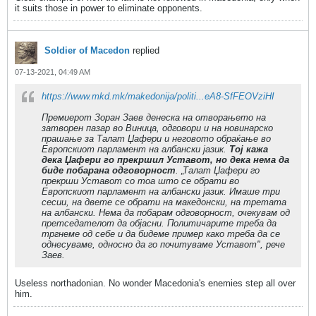
it suits those in power to eliminate opponents.
Soldier of Macedon
replied
07-13-2021, 04:49 AM
https://www.mkd.mk/makedonija/politi...eA8-SfFEOVziHI
Премиерот Зоран Заев денеска на отворањето на
затворен пазар во Виница, одговори и на новинарско
прашање за Талат Џафери и неговото обраќање во
Европскиот парламент на албански јазик.
Тој кажа
дека Џафери го прекршил Уставот, но дека нема да
биде побарана одговорност
. „Талат Џафери го
прекрши Уставот со тоа што се обрати во
Европскиот парламент на албански јазик. Имаше три
сесии, на двете се обрати на македонски, на третата
на албански. Нема да побарам одговорност, очекувам од
претседателот да објасни. Политичарите треба да
тргнеме од себе и да бидеме пример како треба да се
однесуваме, односно да го почитуваме Уставот", рече
Заев.
Useless northadonian. No wonder Macedonia's enemies step all over
him.