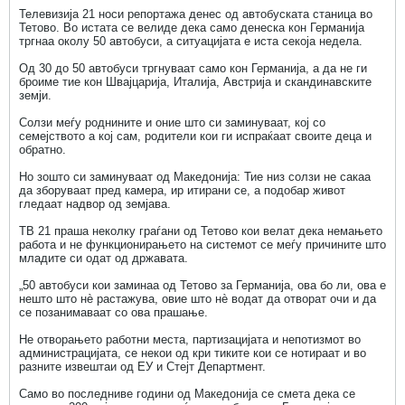
Телевизија 21 носи репортажа денес од автобуската станица во
Тетово. Во истата се велиде дека само денеска кон Германија
тргнаа околу 50 автобуси, а ситуацијата е иста секоја недела.
Од 30 до 50 автобуси тргнуваат само кон Германија, а да не ги
броиме тие кон Швајцарија, Италија, Австрија и скандинавските
земји.
Солзи меѓу роднините и оние што си заминуваат, кој со
семејството а кој сам, родители кои ги испраќаат своите деца и
обратно.
Но зошто си заминуваат од Македонија: Тие низ солзи не сакаа
да зборуваат пред камера, ир итирани се, а подобар живот
гледаат надвор од земјава.
ТВ 21 праша неколку граѓани од Тетово кои велат дека немањето
работа и не функционирањето на системот се меѓу причините што
младите си одат од државата.
„50 автобуси кои заминаа од Тетово за Германија, ова бо ли, ова е
нешто што нè растажува, овие што нè водат да отворат очи и да
се позанимаваат со ова прашање.
Не отворањето работни места, партизацијата и непотизмот во
администрацијата, се некои од кри тиките кои се нотираат и во
разните извештаи од ЕУ и Стејт Департмент.
Само во последниве години од Македонија се смета дека се