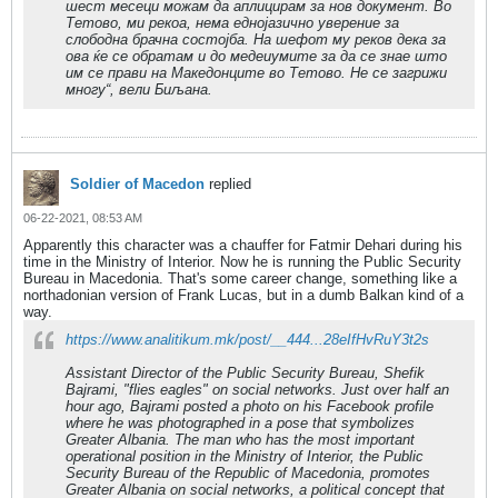
шест месеци можам да аплицирам за нов документ. Во
Тетово, ми рекоа, нема еднојазично уверение за
слободна брачна состојба. На шефот му реков дека за
ова ќе се обратам и до медеиумите за да се знае што
им се прави на Македонците во Тетово. Не се загрижи
многу“, вели Биљана.
Soldier of Macedon
replied
06-22-2021, 08:53 AM
Apparently this character was a chauffer for Fatmir Dehari during his
time in the Ministry of Interior. Now he is running the Public Security
Bureau in Macedonia. That's some career change, something like a
northadonian version of Frank Lucas, but in a dumb Balkan kind of a
way.
https://www.analitikum.mk/post/__444...28eIfHvRuY3t2s
Assistant Director of the Public Security Bureau, Shefik
Bajrami, "flies eagles" on social networks. Just over half an
hour ago, Bajrami posted a photo on his Facebook profile
where he was photographed in a pose that symbolizes
Greater Albania. The man who has the most important
operational position in the Ministry of Interior, the Public
Security Bureau of the Republic of Macedonia, promotes
Greater Albania on social networks, a political concept that