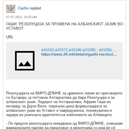
Carlin
replied
07-07-2021, 10:55 AM
ГАШИ: РЕЗОЛУЦИЈА ЗА ПРОМЕНА НА АЛБАНСКИОТ ЈАЗИК ВО
УСТАВОТ
URL:
&#1043;&#1072;&#1096;&#1080;: &#1056;&#1077;&#1079;&#1086;&#1083;&#1091;&#1094;&#1080;&#1112;&#1072; &#1079;&#1072; &#1087;&#1088;&#1086;&#1084;&#1077;&#1085;&#1072; &#1085;&#1072; &#1072;&#1083;&#1073;&#1072;&#1085;&#1089;&#1082;&#1080;&#1086;&#1090; &#1112;&#1072;&#1079;&#1080;&#1082; &#1074;&#1086; &#1059;&#1089;&#1090;&#1072;&#1074;&#1086;&#1090;
https://www.24.mk/details/gashi-rezolucija-za-promena-na-albanskiot-jazik-vo-ustavot
Резолуцијата на ВМРО-ДПМНЕ за црвените линии во преговорите
со Бугарија, ја поттикна Алтернатива да бара Резолуција и за
албанскиот јазик. Лидерот на Алтернатива, Африм Гаши во
интервју за Дојче Веле, порачува дека формулацијата за
албанскиот јазик во Уставот е навредувачка, понижувачка и
задира во јазичната идентитетска компонента на Албанците
- По предлог-резолуцијата иницирана од ВМРО-ДПМНЕ, очекувам
македонските партии да предложат и резолуција со која ќе се