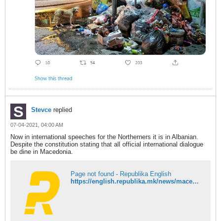
Stevce
replied
07-04-2021, 04:00 AM
Now in international speeches for the Northerners it is in Albanian.
Despite the constitution stating that all official international dialogue
be dine in Macedonia.
Page not found - Republika English
https://english.republika.mk/news/macedonia/macedonias-speaker-xhaferi-addresses-the-eu-parliament-in-albanian-language/?fbclid=IwAR3XfaJMDNa23aFyjZyVsKrf3BsD7t0rUbvE0PaWVrN5MKm5W9apwNDYlrU