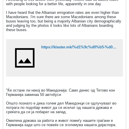
with people looking for a better life, apparently in one day.
I have heard that the Albanian emigration rates are even higher than
Macedonians. I'm sure there are some Macedonians among these
buses leaving too, but being a majority Albanian city demographically
and judging by the photos it looks like lots of Albanians boarding
these buses.
https://klaster.mk/%d1%9c%d0%b5-%d0%be%d1%81%d1%82%d0%b0%d0%bd%d0%b5-%d0%bb%d0%b8-%d0%bd%d0%b5%d0%ba%d0%be%d1%98-%d0%b2%d0%be-%d0%bc%d0%b0%d0%ba%d0%b5%d0%b4%d0%be%d0%bd%d0%b8%d1%98%d0%b0-%d1%81%d0%b0%d0%bc%d0%be-%d0%b4/?fbclid=IwAR0WCGgM8GzdLJ8RMEyy-sT4QMiSJQQ3k-EBKC1jAJHgMo7t8eD8HTSwOlY#
"Ќе остане ли некој во Македонија: Само денес од Тетово кон
Германија заминаа 50 автобуси
Општо познато е дека голем дел Македонци се одлучуваат во
потрага по подобар живот да се иселат од нашата држава и
среќата да си ја побарат на запад.
Омилена држава за работа и живот помеѓу нашите граѓани е
Германија каде што се повеќе се зголемува нашата дијаспора.