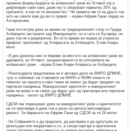
промени формулацијата за албанскиот јазик во Уставот кој е
дефиниран само како „јазик кој го зборуваат најмалку 20% од
граѓаните, а кои не се мнозинство.“ Не правете им го на други тоа
што не сакате вам да ви го прават. - изјави Африм Гаши лидер на
Алтернатива.
Гаши потсетува дека за време на тридеценискиот спор со Грција,
Албанците застанале зад Македонците, но и сега со Бугарија, но
дека тоа не е реципрочно. Во исто време во изјава за утрински
брифинг, пратеникот од Алијансата за Албанците, Елми Азири,
вели
- И ден денеска ние се бориме за местото на албанскиот јазик во
државата, во Уставот, загарантираноста во употребата на
албанскиот јазик. - изјави Елми Азири Алијанса за Албанците.
- Резолуцијата предложена не е авторко дело на ВМРО ДПМНЕ,
туку е сиблимат на ставовите на МАНУ и УКИМ коишто се
темелат на науката и како такви не можат да бидат предмет на
партиски пазарења. Македонскиот идентитет и македонскиот
јазик не може и не смеат да бидат дел од преговори или партиски
пазарења. - велат од ВМРО ДПМНЕ.
СДСМ пак порачуваат дека за македонскиот јазик и идентитетот
не се преговара и дека тоа е јасно на целата меѓународна
јавност. За барањето на Африм Гаши од СДСМ за тв 24 велат
- На Собранието е да предлага, да расправа и да одлучува за
резолуции или инцијативи и сл, а секоја партија и пратеничка
група одговара пред јавноста за своите постапки, работење и