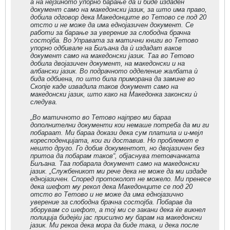
а на нејзиното упорно барање да ѝ биде издаден
документ само на македонски јазик, за што има право,
добила одговор дека Македонците во Тетово се под 20
отсто и не може да има еднојазичен документ. Се
работи за барање за уверение за слободна брачна
состојба. Во Управата за матични книги во Тетово
упорно одбивале на Биљана да ѝ издадат ваков
документ само на македонски јазик. Таа во Тетово
добила двојазичен документ, на македонски и на
албански јазик. Во подрачното одделение жалбата ѝ
бида одбиена, по што била приморана да замине во
Скопје каде извадила таков документ само на
македонски јазик, што како на Македонка законски ѝ
следува.
„Во матичното во Тетово најпрво ми бараа
дополнителни документи кои немаше потреба да ми ги
побараат. Ми бараа докази дека сум платила и и-мејл
коресподенцијата, кои ги доставив. Но проблемот е
нешто друго. Го добив документот, но двојазичен без
притоа да побарам таков“, објаснува тетовчанката
Биљана. Таа побарала документ само на македонски
јазик. „Службеникот ми рече дека не може да ми издаде
еднојазичен. Според протоколот не можело. Ми пренесе
дека шефот му рекол дека Македонците се под 20
отсто во Тетово и не може да има еднојазично
уверение за слободна брачна состојба. Побарав да
зборувам со шефот, а тој ми се закани дека ќе викнел
полиција бидејќи јас присилно му барам на македонски
јазик. Ми рекоа дека мора да биде така, и дека после