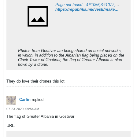
Page not found - &#1056;&#1077;&#1087;&#1091;&#1073;&#1083;&#1080;&#1082;&#1072;
https://republika.mk/vesti/makedonija/znameto-na-golema-albanija-letashe-i-nad-gostivar/
Photos from Gostivar are being shared on social networks,
in which, in addition to the Albanian flag being placed on the
Clock Tower of Gostivar, the flag of Greater Albania is also
flown by a drone.
They do love their drones this lot
Carlin
replied
07-23-2020, 09:54 AM
The flag of Greater Albania in Gostivar
URL: