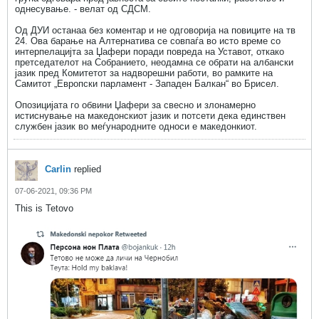
однесување. - велат од СДСМ.
Од ДУИ останаа без коментар и не одговорија на повиците на тв
24. Ова барање на Алтернатива се совпаѓа во исто време со
интерпелацијта за Џафери поради повреда на Уставот, откако
претседателот на Собранието, неодамна се обрати на албански
јазик пред Комитетот за надворешни работи, во рамките на
Самитот „Европски парламент - Западен Балкан“ во Брисел.
Опозицијата го обвини Џафери за свесно и злонамерно
истиснување на македонскиот јазик и потсети дека единствен
службен јазик во меѓународните односи е македонкиот.
Carlin
replied
07-06-2021, 09:36 PM
This is Tetovo