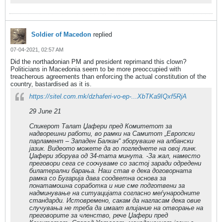
Soldier of Macedon
replied
07-04-2021, 02:57 AM
Did the northadonian PM and president reprimand this clown?
Politicians in Macedonia seem to be more preoccupied with
treacherous agreements than enforcing the actual constitution of the
country, bastardised as it is.
https://sitel.com.mk/dzhaferi-vo-ep-...XbTKa9IQxf5RjA
29 June 21
Спикерот Талат Џафери пред Комитетот за
надворешни работи, во рамки на Самитот „Европски
парламент – Западен Балкан“ зборуваше на албански
јазик. Видеото можете да го погледнете на овој линк.
Џафери зборува од 34-тата минута. -За жал, наместо
преговори сега се соочуваме со застој заради одредени
билатерални барања. Наш став е дека договорната
рамка со Бугарија дава соодветна основа за
понатамошна соработка и ние сме подготвени за
надминување на ситуацијата согласно меѓународните
стандарди. Истовремено, сакам да нагласам дека овие
случувања не треба да имаат влијание на отворање на
преговорите за членство, рече Џафери пред