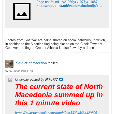
Page not found - &#1056;&#1077;&#1087;&#1091;&#1073;&#1083;&#1080;&#1082;&#1072;
https://republika.mk/vesti/makedonija/znameto-na-golema-albanija-letashe-i-nad-gostivar/
Photos from Gostivar are being shared on social networks, in which,
in addition to the Albanian flag being placed on the Clock Tower of
Gostivar, the flag of Greater Albania is also flown by a drone.
Soldier of Macedon
replied
07-02-2020, 06:54 PM
Originally posted by
Niko777
The current state of North
Macedonia summed up in
this 1 minute video
https://www.facebook.com/watch/?v=332248664429805