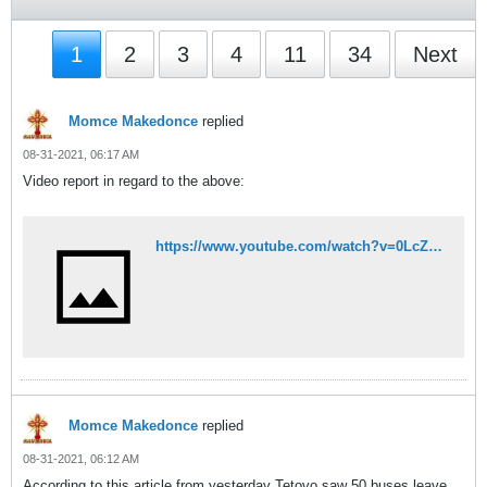
1
2
3
4
11
34
Next
Momce Makedonce
replied
08-31-2021, 06:17 AM
Video report in regard to the above:
https://www.youtube.com/watch?v=0LcZpFkKLVY
Momce Makedonce
replied
08-31-2021, 06:12 AM
According to this article from yesterday Tetovo saw 50 buses leave