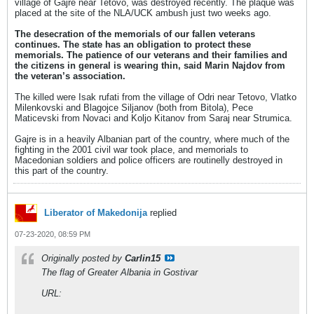
village of Gajre near Tetovo, was destroyed recently. The plaque was
placed at the site of the NLA/UCK ambush just two weeks ago.
The desecration of the memorials of our fallen veterans
continues. The state has an obligation to protect these
memorials. The patience of our veterans and their families and
the citizens in general is wearing thin, said Marin Najdov from
the veteran’s association.
The killed were Isak rufati from the village of Odri near Tetovo, Vlatko
Milenkovski and Blagojce Siljanov (both from Bitola), Pece
Maticevski from Novaci and Koljo Kitanov from Saraj near Strumica.
Gajre is in a heavily Albanian part of the country, where much of the
fighting in the 2001 civil war took place, and memorials to
Macedonian soldiers and police officers are routinelly destroyed in
this part of the country.
Liberator of Makedonija
replied
07-23-2020, 08:59 PM
Originally posted by
Carlin15
The flag of Greater Albania in Gostivar
URL: