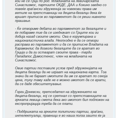
кои не се Грци по род. Младината на левичарската
Синаспизмос, партиите ОКДЕ, ДАА и Кокино заедно со
повеќе граѓански здруженија за човекови права им
ветиле на претставници на децата-бегалци дека ќе
вршат притисок во парламентот да се реши нивното
прашање.
- Ќе отвориме дебата во парламентот за бегалците и
ќе побараме тие да се изедначат со Грците кои ги
добија назад своите имоти. Ова е корумпирана и
националистичка влада. Неопходно е да се отвори
расправа во парламентот и да се притисне Владата на
Караманлис да дозволи бегалците да се вратат во
Грција и да ги остварат своите права - тврди
Пападапос Димостенос, член на младината на
Синаспизмос.
Овие партии поставиле услов пред здруженијата на
децата бегалци да не играат на национална карта. Тоа
значи да не бараат имотите да им се вратат по секоја
цена, туку таму каде не е можно имотот да се врати,
да се даде обесштетување.
Ѓорги Доневски, претседател на здружението на
децата-бегалци, кој се сретнал со претставниците на
грчката левица смета дека ако имотот бил подложен на
експропријација треба да се плати.
- Поддршката на грчките политички партии, граѓани,
интелектуалци, правници е во наша полза зашто ќе ја