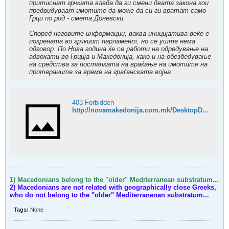
притиснат грчката влада да ги смени двата закона кои
предвидуваат имотите да може да си ги вратат само
Грци по род - смета Доневски.
Според неговите информации, ваква иницијатива веќе е
покрената во грчкиот парламент, но се уште нема
одговор. По Нова година ќе се работи на одредување на
адвокати во Грција и Македонија, како и на обезбедување
на средства за постапката на враќање на имотите на
протераните за време на граѓанската војна.
403 Forbidden
http://novamakedonija.com.mk/DesktopDefault.aspx?tabindex=0&tabid=2&fCat=1&top=1&EditionID=274&ArticleID=14517
1) Macedonians belong to the "older" Mediterranean substratum...
2) Macedonians are not related with geographically close Greeks,
who do not belong to the "older" Mediterranenan substratum...
Tags:
None