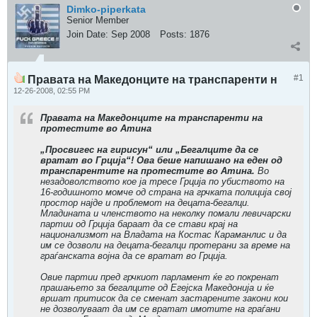
Dimko-piperkata
Senior Member
Join Date:
Sep 2008
Posts:
1876
#1
Правата на Македонците на транспаренти н
12-26-2008, 02:55 PM
Правата на Македонците на транспаренти на
протестите во Атина
„Просвигес на гирисун“ или „Бегалците да се
вратат во Грција“! Ова беше напишано на еден од
транспарентите на протестите во Атина.
Во
незадоволството кое ја тресе Грција по убиството на
16-годишното момче од страна на грчката полиција свој
простор најде и проблемот на децата-бегалци.
Младината и членството на неколку помали левичарски
партии од Грција бараат да се стави крај на
национализмот на Владата на Костас Караманлис и да
им се дозволи на децата-бегалци протерани за време на
граѓанската војна да се вратат во Грција.
Овие партии пред грчкиот парламент ќе го покренат
прашањето за бегалците од Егејска Македонија и ќе
вршат притисок да се сменат застарените закони кои
не дозволуваат да им се вратат имотите на граѓани