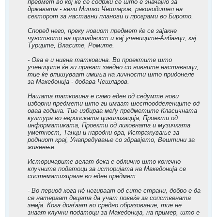
предмет во кој ќе се содржи сè што е значајно за
државата - вели Митко Чешларов, раководител на
секторот за наставни планови и програми во Бирото.
Според него, преку новиот предмет ќе се зајакне
чувството на припадност и кај учениците-Албанци, кај
Турците, Власите, Ромите.
- Ова е и нивна татковина. Во проектите што
учениците ќе ги прават заедно со нивните наставници,
тие ќе впишуваат имиња на личности што придонеле
за Македонија - додава Чешларов.
Нашата татковина е само еден од седумте нови
изборни предмети што ги имаат шестоодделенците од
оваа година. Тие избираа меѓу предметите Класичната
култура во европската цивилизација, Проекти од
информатиката, Проекти од ликовната и музичката
уметност, Танци и народни ора, Истражување за
родниот крај, Унапредување со здравјето, Вештини за
живеење.
Историчарите велат дека е одлично што конечно
клучните податоци за историјата на Македонија се
систематизирале во еден предмет.
- Во период кога нè негираат од сите страни, добро е да
се натераат децата да учат повеќе за сопствената
земја. Кога доаѓаат во средно образование, тие не
знаат клучни податоци за Македонија, на пример, што е