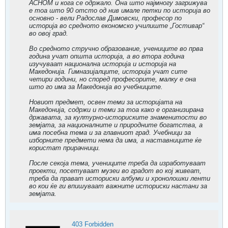
АСНОМ и кога се одржало. Она што најмногу загрижува
е тоа што 90 отсто од нив имале петки по историја во
основно - вели Радослав Димовски, професор по
историја во средното економско училиште „Гостивар“
во овој град.
Во средното стручно образование, учениците во прва
година учат општа историја, а во втора година
изучуваат национална историја и историја на
Македонија. Гимназијалците, историја учат сите
четири години, но според професорите, малку е она
што го има за Македонија во учебниците.
Новиот предмет, освен теми за историјата на
Македонија, содржи и теми за тоа како е организирана
државата, за културно-историските знаменитости во
земјата, за националните и природните богатства, а
има посебна тема и за главниот град. Учебници за
изборните предмети нема да има, а наставниците ќе
користат прирачници.
После секоја тема, учениците треба да изработуваат
проекти, посетуваат музеи во градот во кој живеат,
треба да прават историски албуми и хронолошки ленти
во кои ќе ги впишуваат важните историски настани за
земјата.
403 Forbidden