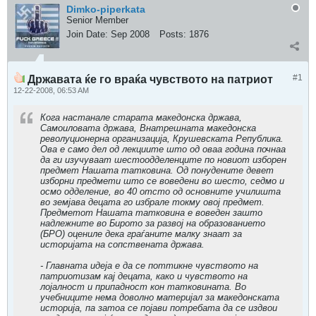
Dimko-piperkata
Senior Member
Join Date:
Sep 2008
Posts:
1876
#1
Државата ќе го враќа чувството на патриот
12-22-2008, 06:53 AM
Кога настанале старата македонска држава,
Самоиловата држава, Внатрешната македонска
револуционерна организација, Крушевската Република.
Ова е само дел од лекциите што од оваа година почнаа
да ги изучуваат шестоодделенците по новиот изборен
предмет Нашата татковина. Од понудените девет
изборни предмети што се воведени во шесто, седмо и
осмо одделение, во 40 отсто од основните училишта
во земјава децата го избрале токму овој предмет.
Предметот Нашата татковина е воведен зашто
надлежните во Бирото за развој на образованието
(БРО) оцениле дека граѓаните малку знаат за
историјата на сопствената држава.
- Главната идеја е да се поттикне чувството на
патриотизам кај децата, како и чувството на
лојалност и припадност кон татковината. Во
учебниците нема доволно материјал за македонската
историја, па затоа се појави потребата да се издвои