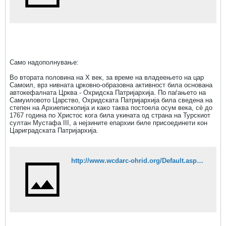
Само надополнување:
Во втората половина на X век, за време на владеењето на цар
Самоил, врз нивната црковно-образовна активност била основана
автокефалната Црква - Охридска Патријархија. По паѓањето на
Самуиловото Царство, Охридската Патријархија била сведена на
степен на Архиепископија и како таква постоела осум века, сè до
1767 година по Христос кога била укината од страна на Турскиот
султан Мустафа III, а нејзините епархии биле присоединети кон
Цариградската Патријархија.
http://www.wcdarc-ohrid.org/Default.aspx?id=40