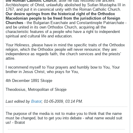
the Roman Catholic Church
, after he has restored the ancient
Archbishopric of Ohrid, unlawfully abolished by Sutlan Mustapha III in
1767, and put it in canonical unity with the Roman Catholic Church.
Our desire springs from the historical right of the Orthodox
Macedonian people to be freed from the jurisdiction of foreign
Churches
- the Bulgarian Exarchate and Constantinople Patriarchate -
and be united in its own Orthodox Church, acquiring all the
characteristic features of a people who have a right to independent
spiritual and cultural life and education.
Your Holiness, please have in mind the specific traits of the Orthodox
religion, which the Orthodox people will never renounce; they are:
independence as regards faith, the church services and the priests'
attire.
I recommend myself to Your prayers and humbly bow to You, Your
brother in Jesus Christ, who prays for You,
4th December 1891 Skopje
Theodosius, Metropolitan of Skopje
Last edited by
Bratot
;
01-05-2009, 03:14 PM
.
The purpose of the media is not to make you to think that the name
must be changed, but to get you into debate - what name would suit
us! - Bratot