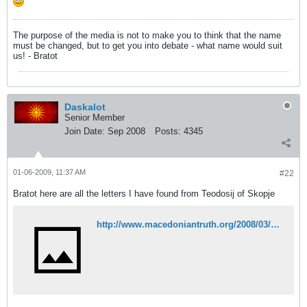
The purpose of the media is not to make you to think that the name
must be changed, but to get you into debate - what name would suit
us! - Bratot
Daskalot
Senior Member
Join Date:
Sep 2008
Posts:
4345
01-06-2009, 11:37 AM
#22
Bratot here are all the letters I have found from Teodosij of Skopje
http://www.macedoniantruth.org/2008/03/06/teodosij-renewal-of-the-archbishopric-of-ohrid-1891/