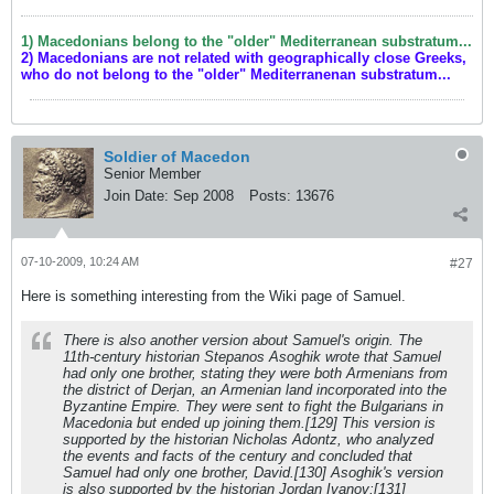
1) Macedonians belong to the "older" Mediterranean substratum...
2) Macedonians are not related with geographically close Greeks,
who do not belong to the "older" Mediterranenan substratum...
Soldier of Macedon
Senior Member
Join Date:
Sep 2008
Posts:
13676
07-10-2009, 10:24 AM
#27
Here is something interesting from the Wiki page of Samuel.
There is also another version about Samuel's origin. The
11th-century historian Stepanos Asoghik wrote that Samuel
had only one brother, stating they were both Armenians from
the district of Derjan, an Armenian land incorporated into the
Byzantine Empire. They were sent to fight the Bulgarians in
Macedonia but ended up joining them.[129] This version is
supported by the historian Nicholas Adontz, who analyzed
the events and facts of the century and concluded that
Samuel had only one brother, David.[130] Asoghik's version
is also supported by the historian Jordan Ivanov;[131]