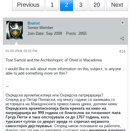
Previous
1
2
3
20
Next
Bratot
Senior Member
Join Date:
Sep 2008
Posts:
2855
01-05-2009, 03:03 PM
#16
Tsar Samoil and the Archbishopric of Ohrid in Macedonia
I would like to ask about more information on this subject, is anyone
able to add something more on this?
---
Охридска архиепископија или Охридска патријаршија?
Според д-р Петар Поповски, кој многу години се занимава со
историјата на Македонската православна црква, дилеми нема:
Охридската архиепископија била крената на ниво на
патријаршија во 999 година со благослов на тогашниот папа
Гргур Петти и така опстојувала сe до 1767 година, кога
турскиот султан со декрет иреде го спречил нејзиното
самостојно дејствување
. Според некои познавачи на работите,
фактот што тој чин го направил султанот како
иноверен
владетел