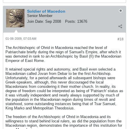
Soldier of Macedon
Senior Member
Join Date:
Sep 2008
Posts:
13676
01-06-2009, 07:03 AM
#18
The Archbishopric of Ohrid in Macedonia reached the level of
Patriarchate briefly during the reign of Samuel's Empire, after which it
was demoted in rank to an Archbishopric by Basil (II) the Macedonian
Emperor of East Rome.
It retained special rights and autonomy, and Basil even selected a
Macedonian called Jovan from Debar to be the first Archbishop.
Unfortunately, for a period afterwards all subsequent bishops were
Greek-speakers, although, this never discouraged the local
Macedonians from considering it their mother church. In reality, its
degree of freedom could be interpreted as being of 'Patriarch' status as
it was virtually independent and nearly always supported by much of
the population in the Macedonian region during times of revolt and
statehood, some outstanding instances being that of Tsar Samuel,
King Marko and Metropolitan Theodosius.
The freedom of the Archbishopric of Ohrid in Macedonia and its
willingness to stand behind local rulers, as did the population from the
Macedonian region, demonstrates the importance of this institution for