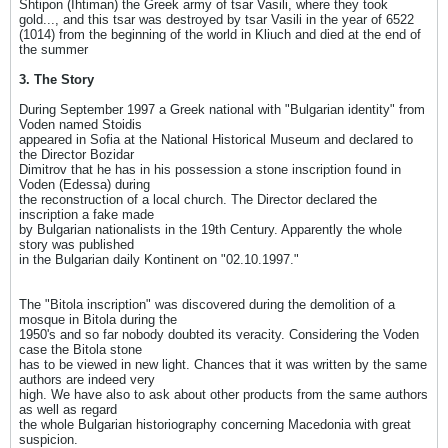
Shtipon (Ihtiman) the Greek army of tsar Vasili, where they took
gold..., and this tsar was destroyed by tsar Vasili in the year of 6522
(1014) from the beginning of the world in Kliuch and died at the end of
the summer
3. The Story
During September 1997 a Greek national with "Bulgarian identity" from
Voden named Stoidis
appeared in Sofia at the National Historical Museum and declared to
the Director Bozidar
Dimitrov that he has in his possession a stone inscription found in
Voden (Edessa) during
the reconstruction of a local church. The Director declared the
inscription a fake made
by Bulgarian nationalists in the 19th Century. Apparently the whole
story was published
in the Bulgarian daily Kontinent on "02.10.1997."
The "Bitola inscription" was discovered during the demolition of a
mosque in Bitola during the
1950's and so far nobody doubted its veracity. Considering the Voden
case the Bitola stone
has to be viewed in new light. Chances that it was written by the same
authors are indeed very
high. We have also to ask about other products from the same authors
as well as regard
the whole Bulgarian historiography concerning Macedonia with great
suspicion.