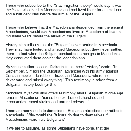
Those who subscribe to the "Slav migration theory" would say it was
the Slavs who lived in Macedonia and had lived there for at least one
and a half centuries before the arrival of the Bulgars.
Those who believe that the Macedonians descended from the ancient
Macedonians, would say Macedonians lived in Macedonia at least a
thousand years before the arrival of the Bulgars.
History also tells us that the "Bulgars" never settled in Macedonia .
They may have looted and pillaged Macedonia but they never settled
there. In fact when the Bulgars conducted campaigns in Macedonia
they conducted them against the Macedonians.
Byzantine author Leonnis Diakonis in his book "History" wrote: "In
September, Simeon the Bulgarian, advanced with his army against
Constantinople . He robbed Thrace and Macedonia where he
devastated and ruined everything." This testimony is taken from a
Bulgarian history book (GIBI).
Nicholaos Mystikos also offers testimony about Bulgarian Middle Age
terror in Macedonia : "ruined homes, burned churches and
monasteries, raped virgins and tortured priests..."
There are many such testimonies of Bulgarian atrocities committed in
Macedonia . Why would the Bulgars do that to themselves if
Macedonians were truly Bulgarian?
If we are to assume, as some Bulgarians have done, that the