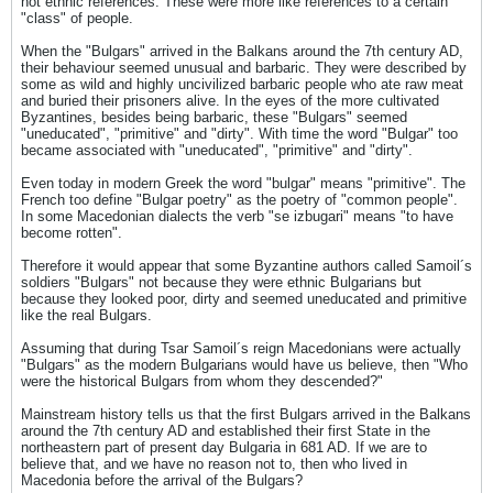
not ethnic references. These were more like references to a certain
"class" of people.
When the "Bulgars" arrived in the Balkans around the 7th century AD,
their behaviour seemed unusual and barbaric. They were described by
some as wild and highly uncivilized barbaric people who ate raw meat
and buried their prisoners alive. In the eyes of the more cultivated
Byzantines, besides being barbaric, these "Bulgars" seemed
"uneducated", "primitive" and "dirty". With time the word "Bulgar" too
became associated with "uneducated", "primitive" and "dirty".
Even today in modern Greek the word "bulgar" means "primitive". The
French too define "Bulgar poetry" as the poetry of "common people".
In some Macedonian dialects the verb "se izbugari" means "to have
become rotten".
Therefore it would appear that some Byzantine authors called Samoil´s
soldiers "Bulgars" not because they were ethnic Bulgarians but
because they looked poor, dirty and seemed uneducated and primitive
like the real Bulgars.
Assuming that during Tsar Samoil´s reign Macedonians were actually
"Bulgars" as the modern Bulgarians would have us believe, then "Who
were the historical Bulgars from whom they descended?"
Mainstream history tells us that the first Bulgars arrived in the Balkans
around the 7th century AD and established their first State in the
northeastern part of present day Bulgaria in 681 AD. If we are to
believe that, and we have no reason not to, then who lived in
Macedonia before the arrival of the Bulgars?