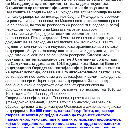
во Македонија, оди во прилог на тезата дека, всушност,
Охридската архиепископија никогаш и не била укината.
Податоците за подигањето на Охридската архиепископија на ниво
на патријаршија, кој во последниот број на †Македонско времееи
ги реактуализира Поповски, за Македонската православна црква
не се спорни, но таа не располага со релевантни податоци за тој
период од постоењето на Црквата на овие простори.
За нас тие се добредојдени, вели митрополитот преспанско-
пелагониски г. Петар и додава: †Нам ни се познати податоците од
документите за период на Охридската архиепископија, зашто
нејзините челници се потпишувале како архиепископи, а не како
патријарси. Меѓутоа, доколку постојат пишани документи, тоа ќе
биде одлична можност за поширока расправа.
Според мои
сознанија, патријаршискиот степен Ј бил укинат со распадот
на Самуиловата држава во 1018 година, кога Василиј Велики
ја деградирал Охридската патријаршија и ја спушта на степен
на архиепископија, оставајќи Ј го автокефалниот статус.
Така,
во тоа време постоеле само две автокефални цркви - Охридската
архиепископија и Цариградската патријаршија. За нас е од
особено значење податокот дека првиот архиепископ на
Охридската архиепископија во тоа време, во периодот од 1018 до
1037 година бил Јован Дебарскиии.
Според сознанијата на д-р Поповски, презентирани во
†Македонско времееи, царот Самуил во неколку наврати се
обраќал до папата да ја именува Охридската архиепископија како
патријаршија.
Во 999 година, папата Гргур Петти, кој заради
старост не можел да дојде и лично да го донесе светото
папско миро, како свој претставник го испратил надбискупот,
кој со специјално канонско послание, потврдено со папскиот
потпис ја подигнал Охридската архиепископија на ниво на