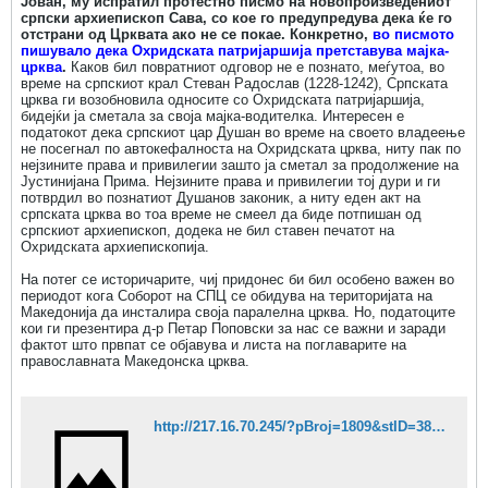
Јован, му испратил протестно писмо на новопроизведениот
српски архиепископ Сава, со кое го предупредува дека ќе го
отстрани од Црквата ако не се покае. Конкретно,
во писмото
пишувало дека Охридската патријаршија претставува мајка-
црква
.
Каков бил повратниот одговор не е познато, меѓутоа, во
време на српскиот крал Стеван Радослав (1228-1242), Српската
црква ги возобновила односите со Охридската патријаршија,
бидејќи ја сметала за своја мајка-водителка. Интересен е
податокот дека српскиот цар Душан во време на своето владеење
не посегнал по автокефалноста на Охридската црква, ниту пак по
нејзините права и привилегии зашто ја сметал за продолжение на
Јустинијана Прима. Нејзините права и привилегии тој дури и ги
потврдил во познатиот Душанов законик, а ниту еден акт на
српската црква во тоа време не смеел да биде потпишан од
српскиот архиепископ, додека не бил ставен печатот на
Охридската архиепископија.
На потег се историчарите, чиј придонес би бил особено важен во
периодот кога Соборот на СПЦ се обидува на територијата на
Македонија да инсталира своја паралелна црква. Но, податоците
кои ги презентира д-р Петар Поповски за нас се важни и заради
фактот што првпат се објавува и листа на поглаварите на
православната Македонска црква.
http://217.16.70.245/?pBroj=1809&stID=38434&pR=3