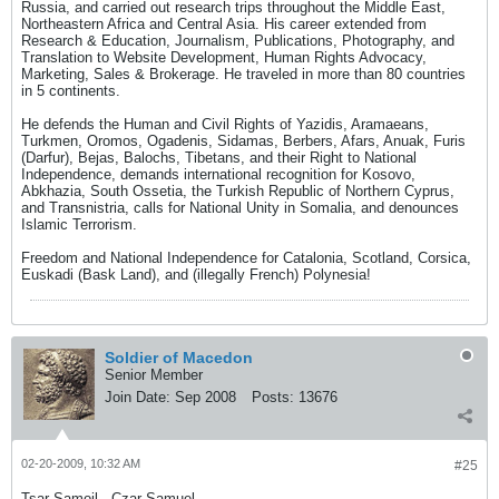
Russia, and carried out research trips throughout the Middle East,
Northeastern Africa and Central Asia. His career extended from
Research & Education, Journalism, Publications, Photography, and
Translation to Website Development, Human Rights Advocacy,
Marketing, Sales & Brokerage. He traveled in more than 80 countries
in 5 continents.
He defends the Human and Civil Rights of Yazidis, Aramaeans,
Turkmen, Oromos, Ogadenis, Sidamas, Berbers, Afars, Anuak, Furis
(Darfur), Bejas, Balochs, Tibetans, and their Right to National
Independence, demands international recognition for Kosovo,
Abkhazia, South Ossetia, the Turkish Republic of Northern Cyprus,
and Transnistria, calls for National Unity in Somalia, and denounces
Islamic Terrorism.
Freedom and National Independence for Catalonia, Scotland, Corsica,
Euskadi (Bask Land), and (illegally French) Polynesia!
Soldier of Macedon
Senior Member
Join Date:
Sep 2008
Posts:
13676
02-20-2009, 10:32 AM
#25
Tsar Samoil - Czar Samuel