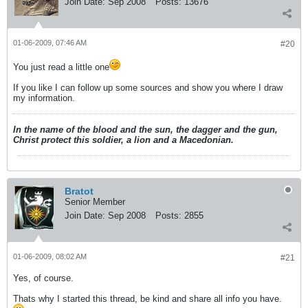
Join Date:
Sep 2008
Posts:
13676
01-06-2009, 07:46 AM
#20
You just read a little one
If you like I can follow up some sources and show you where I draw
my information.
In the name of the blood and the sun, the dagger and the gun,
Christ protect this soldier, a lion and a Macedonian.
Bratot
Senior Member
Join Date:
Sep 2008
Posts:
2855
01-06-2009, 08:02 AM
#21
Yes, of course.
Thats why I started this thread, be kind and share all info you have.