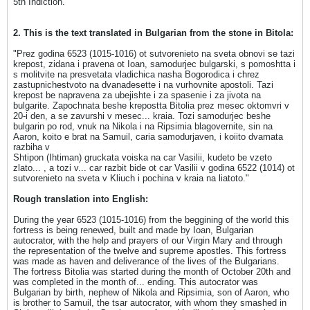
5th Indiction.
2. This is the text translated in Bulgarian from the stone in Bitola:
"Prez godina 6523 (1015-1016) ot sutvorenieto na sveta obnovi se tazi
krepost, zidana i pravena ot Ioan, samodurjec bulgarski, s pomoshtta i
s molitvite na presvetata vladichica nasha Bogorodica i chrez
zastupnichestvoto na dvanadesette i na vurhovnite apostoli. Tazi
krepost be napravena za ubejishte i za spasenie i za jivota na
bulgarite. Zapochnata beshe krepostta Bitolia prez mesec oktomvri v
20-i den, a se zavurshi v mesec... kraia. Tozi samodurjec beshe
bulgarin po rod, vnuk na Nikola i na Ripsimia blagovernite, sin na
Aaron, koito e brat na Samuil, caria samodurjaven, i koiito dvamata
razbiha v
Shtipon (Ihtiman) gruckata voiska na car Vasilii, kudeto be vzeto
zlato... , a tozi v... car razbit bide ot car Vasilii v godina 6522 (1014) ot
sutvorenieto na sveta v Kliuch i pochina v kraia na liatoto."
Rough translation into English:
During the year 6523 (1015-1016) from the beggining of the world this
fortress is being renewed, built and made by Ioan, Bulgarian
autocrator, with the help and prayers of our Virgin Mary and through
the representation of the twelve and supreme apostles. This fortress
was made as haven and deliverance of the lives of the Bulgarians.
The fortress Bitolia was started during the month of October 20th and
was completed in the month of... ending. This autocrator was
Bulgarian by birth, nephew of Nikola and Ripsimia, son of Aaron, who
is brother to Samuil, the tsar autocrator, with whom they smashed in