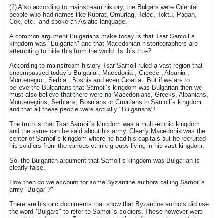
(2) Also according to mainstream history, the Bulgars were Oriental
people who had names like Kubrat, Omurtag, Telec, Toktu, Pagan,
Cok, etc., and spoke an Asiatic language.
A common argument Bulgarians make today is that Tsar Samoil´s
kingdom was "Bulgarian" and that Macedonian historiographers are
attempting to hide this from the world. Is this true?
According to mainstream history Tsar Samoil ruled a vast region that
encompassed today´s Bulgaria , Macedonia , Greece , Albania ,
Montenegro , Serbia , Bosnia and even Croatia . But if we are to
believe the Bulgarians that Samoil´s kingdom was Bulgarian then we
must also believe that there were no Macedonians, Greeks, Albanians,
Montenegrins, Serbians, Bosnians or Croatians in Samoil´s kingdom
and that all these people were actually "Bulgarians"!
The truth is that Tsar Samoil´s kingdom was a multi-ethnic kingdom
and the same can be said about his army. Clearly Macedonia was the
center of Samoil´s kingdom where he had his capitals but he recruited
his soldiers from the various ethnic groups living in his vast kingdom.
So, the Bulgarian argument that Samoil´s kingdom was Bulgarian is
clearly false.
How then do we account for some Byzantine authors calling Samoil´s
army ´Bulgar´?"
There are historic documents that show that Byzantine authors did use
the word "Bulgars" to refer to Samoil´s soldiers. These however were