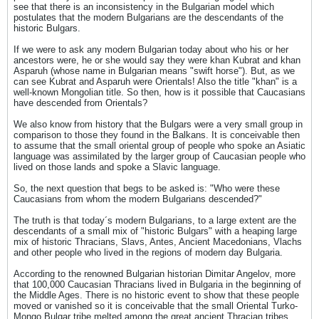
see that there is an inconsistency in the Bulgarian model which
postulates that the modern Bulgarians are the descendants of the
historic Bulgars.
If we were to ask any modern Bulgarian today about who his or her
ancestors were, he or she would say they were khan Kubrat and khan
Asparuh (whose name in Bulgarian means "swift horse"). But, as we
can see Kubrat and Asparuh were Orientals! Also the title "khan" is a
well-known Mongolian title. So then, how is it possible that Caucasians
have descended from Orientals?
We also know from history that the Bulgars were a very small group in
comparison to those they found in the Balkans. It is conceivable then
to assume that the small oriental group of people who spoke an Asiatic
language was assimilated by the larger group of Caucasian people who
lived on those lands and spoke a Slavic language.
So, the next question that begs to be asked is: "Who were these
Caucasians from whom the modern Bulgarians descended?"
The truth is that today´s modern Bulgarians, to a large extent are the
descendants of a small mix of "historic Bulgars" with a heaping large
mix of historic Thracians, Slavs, Antes, Ancient Macedonians, Vlachs
and other people who lived in the regions of modern day Bulgaria.
According to the renowned Bulgarian historian Dimitar Angelov, more
that 100,000 Caucasian Thracians lived in Bulgaria in the beginning of
the Middle Ages. There is no historic event to show that these people
moved or vanished so it is conceivable that the small Oriental Turko-
Mongo Bulgar tribe melted among the great ancient Thracian tribes