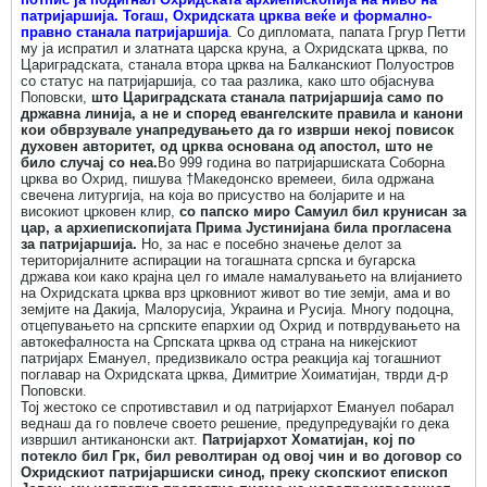
патријаршија. Тогаш, Охридската црква веќе и формално-
правно станала патријаршија
. Со дипломата, папата Гргур Петти
му ја испратил и златната царска круна, а Охридската црква, по
Цариградската, станала втора црква на Балканскиот Полуостров
со статус на патријаршија, со таа разлика, како што објаснува
Поповски,
што Цариградската станала патријаршија само по
државна линија, а не и според евангелските правила и канони
кои обврзувале унапредувањето да го изврши некој повисок
духовен авторитет, од црква основана од апостол, што не
било случај со неа.
Во 999 година во патријаршиската Соборна
црква во Охрид, пишува †Македонско времееи, била одржана
свечена литургија, на која во присуство на болјарите и на
високиот црковен клир,
со папско миро Самуил бил крунисан за
цар, а архиепископијата Прима Јустинијана била прогласена
за патријаршија.
Но, за нас е посебно значење делот за
територијалните аспирации на тогашната српска и бугарска
држава кои како крајна цел го имале намалувањето на влијанието
на Охридската црква врз црковниот живот во тие земји, ама и во
земјите на Дакија, Малорусија, Украина и Русија. Многу подоцна,
отцепувањето на српските епархии од Охрид и потврдувањето на
автокефалноста на Српската црква од страна на никејскиот
патријарх Емануел, предизвикало остра реакција кај тогашниот
поглавар на Охридската црква, Димитрие Хоиматијан, тврди д-р
Поповски.
Тој жестоко се спротивставил и од патријархот Емануел побарал
веднаш да го повлече своето решение, предупредувајќи го дека
извршил антиканонски акт.
Патријархот Хоматијан, кој по
потекло бил Грк, бил револтиран од овој чин и во договор со
Охридскиот патријаршиски синод, преку скопскиот епископ