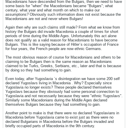
Macedonians have descended from the Bulgars, then we need to have
some basis for "when" the Macedonians became "Bulgars"; what
century, what year and what month on which to make our
assumptions? Obviously such information does not exist because the
Macedonians are not and never where Bulgars!
Again then why are such claims still made? From what we know from
history the Bulgars did invade Macedonia a couple of times for short
periods of time during the Middle Ages. Unfortunately this act alone
does not qualify as a valid reason for Macedonians to have become
Bulgars. This is like saying because of Hitler´s occupation of France
for four years, the French people are now ethnic Germans.
The most obvious reason of course for Macedonians and others to be
claiming to be Bulgars then is the same reason as Macedonians
claimed to be Turks, Greeks, Serbians, etc., later and that is because
by doing so they had something to gain.
Even today, after Yugoslavia ´s disintegration we have some 200 self
declared Yugoslavs living in Macedonia . Why? Especially since
Yugoslavia no longer exists? These people declared themselves
Yugoslavs because they obviously had some personal connection to
Yugoslavia and not necessarily because they were "ethnic Yugoslavs".
Similarly some Macedonians during the Middle Ages declared
themselves Bulgars because they had something to gain.
Another point to make is that there were no declared Yugoslavians in
Macedonia before Yugoslavia came to exist just as there were no
declared Bulgarians in Macedonia before the Bulgars invaded and
briefly occupied parts of Macedonia in the 9th century.