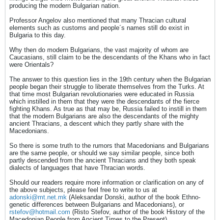
producing the modern Bulgarian nation.
Professor Angelov also mentioned that many Thracian cultural
elements such as customs and people´s names still do exist in
Bulgaria to this day.
Why then do modern Bulgarians, the vast majority of whom are
Caucasians, still claim to be the descendants of the Khans who in fact
were Orientals?
The answer to this question lies in the 19th century when the Bulgarian
people began their struggle to liberate themselves from the Turks. At
that time most Bulgarian revolutionaries were educated in Russia
which instilled in them that they were the descendants of the fierce
fighting Khans. As true as that may be, Russia failed to instill in them
that the modern Bulgarians are also the descendants of the mighty
ancient Thracians, a descent which they partly share with the
Macedonians.
So there is some truth to the rumors that Macedonians and Bulgarians
are the same people, or should we say similar people, since both
partly descended from the ancient Thracians and they both speak
dialects of languages that have Thracian words.
Should our readers require more information or clarification on any of
the above subjects, please feel free to write to us at
adonski@mt.net.mk
(Aleksandar Donski, author of the book Ethno-
genetic differences between Bulgarians and Macedonians), or
rstefov@hotmail.com
(Risto Stefov, author of the book History of the
Macedonian People from Ancient Times to the Present).