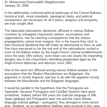
Dr. Muhammad Shamsaddin Megalommatis
January 29, 2008
In the deliberately confused political landscape of the Central Balkans,
historical truth, moral standards, ideological clarity, and political
resoluteness are necessary for all if peace, progress and prosperity
are truly sought after.
The fabricated nationalistic falsehood, diffused in various Balkan
countries by entrapped chauvinistic parties, associations and
organizations, has far reaching consequences that the various
propagandists cannot even imagine; this is the reason they stick to
their historical falsehood that will finally be detrimental to them as well.
Few have perceived so far the real end of the nationalisms incited in
most of the Balkan states by the Anglo-French colonial establishments
since the early 19th century; even fewer can see clearly the impending
dangers due to the chauvinistic rekindling perpetrated again by the
Anglo-French diplomats and advisors since 1991.
One of the worst lies diffused among various Balkan peoples is the
assumption that the Modern Macedonians are Bulgarians; the
argument is mostly linguistic and has to do with the apparent vicinity
between the Macedonian and the Bulgarian languages.
It would be parallel to the hypothesis that the Portuguese are
Spaniards, because Portuguese and Castillan Spanish have great
similarities. Indeed, before 500 years the Galician language of NW
Spain (gallego) and Portuguese were one and the same Iberian
language (named gallego – portugues); they diverged in more recent
eras. However, as no nationalistic feelings were involved in this case,