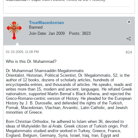
TrueMacedonian
Banned
Join Date:
Jan 2009
Posts:
3823
01-15-2009, 11:08 PM
#24
Who is this Dr. Muhammad?
Dr. Muhammad Shamsaddin Megalommatis
Orientalist, Historian, Political Scientist, Dr. Megalommatis, 52, is the
author of 12 books, dozens of scholarly articles, hundreds of
encyclopedia entries, and thousands of articles. He speaks, reads and
writes more than 15, modern and ancient, languages. He refuted Greek
nationalism, supported Martin Bernal´s Black Athena, and rejected the
Greco-Romano-centric version of History. He pleaded for the European
History by J. B. Duroselle, and defended the rights of the Turkish,
Pomak, Macedonian, Vlachian, Arvanitic, Latin Catholic, and Jewish
minorities of Greece.
Born Christian Orthodox, he adhered to Islam when 36, devoted to
ideas of Muhyieldin Ibn al Arabi. Greek citizen of Turkish origin, Prof.
Megalommatis studied and/or worked in Turkey, Greece, France,
England, Belgium, Germany, Syria, Israel, Iraq, Iran, Egypt and