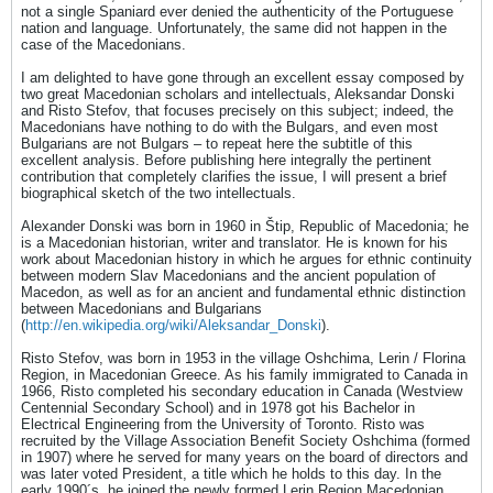
not a single Spaniard ever denied the authenticity of the Portuguese
nation and language. Unfortunately, the same did not happen in the
case of the Macedonians.
I am delighted to have gone through an excellent essay composed by
two great Macedonian scholars and intellectuals, Aleksandar Donski
and Risto Stefov, that focuses precisely on this subject; indeed, the
Macedonians have nothing to do with the Bulgars, and even most
Bulgarians are not Bulgars – to repeat here the subtitle of this
excellent analysis. Before publishing here integrally the pertinent
contribution that completely clarifies the issue, I will present a brief
biographical sketch of the two intellectuals.
Alexander Donski was born in 1960 in Štip, Republic of Macedonia; he
is a Macedonian historian, writer and translator. He is known for his
work about Macedonian history in which he argues for ethnic continuity
between modern Slav Macedonians and the ancient population of
Macedon, as well as for an ancient and fundamental ethnic distinction
between Macedonians and Bulgarians
(
http://en.wikipedia.org/wiki/Aleksandar_Donski
).
Risto Stefov, was born in 1953 in the village Oshchima, Lerin / Florina
Region, in Macedonian Greece. As his family immigrated to Canada in
1966, Risto completed his secondary education in Canada (Westview
Centennial Secondary School) and in 1978 got his Bachelor in
Electrical Engineering from the University of Toronto. Risto was
recruited by the Village Association Benefit Society Oshchima (formed
in 1907) where he served for many years on the board of directors and
was later voted President, a title which he holds to this day. In the
early 1990´s, he joined the newly formed Lerin Region Macedonian