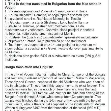
THE TEXT
1. This is the text translated in Bulgarian from the fake stone in
Voden:
1. V samodurjavnia grad Voden Az Samuil, veren v Hrista
2. Car na Bulgarite i Romeite, ot boga izpraten samodurjec
3. na vsichki strani ot Rashka do Makedonia, Tesalia
4. i Gurcia , vnuk na staria Shishman, koito beshe Han na
5. jitelite na Turnovo, postroih tozi molitven dom, za da
sushtestvuva v vechnostta. Osnovite biaha polojeni v epohata
na Ieremia, koito beshe pruv hristianin ot Melnik.
6. Postroen be (tozi hram) za grehovete i spasenieto na bulgarite
7. ot prokletia Satana, koito proizhojda ot Konstantinopol.
8. Tozi hram be zavurshen prez 14-tata godina ot caruvaneto mi
s pomoshtta na sveshtennika Gavril, koito e duhoven pastirna jitelite
na Muglen.
9. Napisano prez godina 6497 ot suzdavaneto na sveta (989 g.)5-ti
Indiktion.
Rough translation into English:
In the city of Voden, I Samuil, faithul to Christ, Emperor of the Bulgars
and Romans, Godsent emperor of all lands from Raska to Macedonia,
Thessaly and Greece, nephew of the old Shishman who was Khan of
the inhabitants of Trnovo, built this prayer home, to exist forever. The
foundation were laid in the epoch of Jeremiah, who was the first
hristian in Melnik. This tample was built for the sins and saving of the
Bulgars from damned Satan, who comes from Constantinople. This
tample was finished during the 14th year of my rule with the help of
monk Gavril, who is the spiritial shepherd of the inhabitants of Meglen.
Written during year 6497 from the foundation of the world (989 A.D),