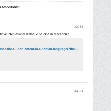
d a Macedonian.
#3933
fficial international dialogue be dine in Macedonia.
https://english.republika.mk/news/macedonia/macedonias-speaker-xhaferi-addresses-the-eu-parliament-in-albanian-language/?fbclid=IwAR3XfaJMDNa23aFyjZyVsKrf3BsD7t0rUbvE0PaWVrN5MKm5W9apwNDYlrU
#3934