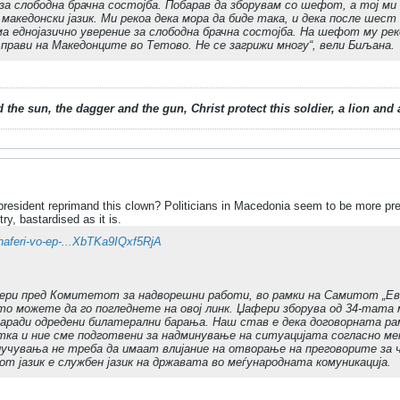
за слободна брачна состојба. Побарав да зборувам со шефот, а тој ми се
 македонски јазик. Ми рекоа дека мора да биде така, и дека после шес
ма еднојазично уверение за слободна брачна состојба. На шефот му рек
 прави на Македонците во Тетово. Не се загрижи многу“, вели Биљана.
 the sun, the dagger and the gun, Christ protect this soldier, a lion an
resident reprimand this clown? Politicians in Macedonia seem to be more pr
ry, bastardised as it is.
zhaferi-vo-ep-...XbTKa9IQxf5RjA
ри пред Комитетот за надворешни работи, во рамки на Самитот „Евр
ото можете да го погледнете на овој линк. Џафери зборува од 34-тата 
заради одредени билатерални барања. Наш став е дека договорната рам
ка и ние сме подготвени за надминување на ситуацијата согласно ме
случувања не треба да имаат влијание на отворање на преговорите за
т јазик е службен јазик на државата во меѓународната комуникација.