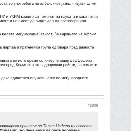
оста во употребата на албанскиот јазик. - изјави Елми
НУ и УКИМ коишто се темелат на науката и како такви
може и не смеат да бидат дел од преговори или
на целата меѓународна јавност. За барањето на Африм
а партија и пратеничка група одговара пред јавноста
совпаѓа во исто време со интерпелацијта за Џафери
азик пред Комитетот за надворешни работи, во рамките
 дека единствен службен јазик во меѓународните
#3936
 новинарско прашање за Талат Џафери и неговото
Уставот, но дека нема да биде побарана