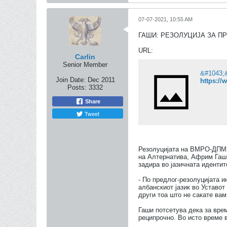
07-07-2021, 10:55 AM
ГАШИ: РЕЗОЛУЦИЈА ЗА П
URL:
Carlin
Senior Member
Join Date:
Dec 2011
https://
Posts:
3332
Share
Tweet
Резолуцијата на ВМРО-ДПМНЕ
на Алтернатива, Африм Гаши
задира во јазичната иденти
- По предлог-резолуцијата 
албанскиот јазик во Уставот 
други тоа што не сакате вам
Гаши потсетува дека за врем
реципрочно. Во исто време в