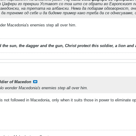
ат Џафери го прекрши Уставот со тоа што се обрати во Европскиот па
акедонски, на третата на албански. Нема да побарам одговорност, оч
а тргнеме од себе и да бидеме пример како треба да се однесуваме, 
der Macedonia's enemies step all over him.
 the sun, the dagger and the gun, Christ protect this soldier, a lion an
ldier of Macedon
No wonder Macedonia's enemies step all over him.
s not followed in Macedonia, only when it suits those in power to eliminate o