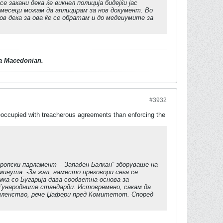
 закани дека ќе викнел полиција бидејќи јас
т месеци можам да аплицирам за нов документ. Во
ов дека за ова ќе се обратам и до медеиумите за
d a Macedonian.
#3932
eoccupied with treacherous agreements than enforcing the
опски парламент – Западен Балкан“ зборуваше на
минута. -За жал, наместо преговори сега се
ка со Бугарија дава соодветна основа за
ѓународните стандарди. Истовремено, сакам да
 членство, рече Џафери пред Комитетот. Според