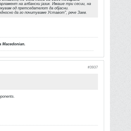
рламент на албански јазик. Имаше три сесии, на
екувам од претседателот да објасни.
односно да го почитуваме Уставот", рече Заев.
d a Macedonian.
#3937
pponents.