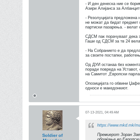
- И ден денеска ние се бори
Азири Алијанса за Албанцит
- Резолуцијата предложена 
не можат да бидат предмет 
партиски пазарења. - вела
СДСМ пак порачуваат дека за
Гаши од СДСМ за тв 24 вел
- На Собранието е да предла
за своите постапки, работе
Од ДУИ останаа без комента
поради повреда на Уставот,
на Самитот „Европски парла
Опозицијата го обвини Џафе
односи е македонкиот.
07-13-2021, 04:49 AM
https://www.mkd.mk/mak
Премиерот Зоран Зае
Soldier of
обраќање во Европски