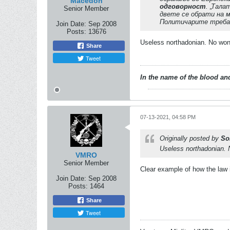
Macedon
одговорност
. „Тал
Senior Member
двете се обрати на м
Политичарите треба д
Join Date:
Sep 2008
Posts:
13676
Useless northadonian. No won
Share
Tweet
In the name of the blood and
07-13-2021, 04:58 PM
Originally posted by
So
Useless northadonian. 
VMRO
Senior Member
Clear example of how the law i
Join Date:
Sep 2008
Posts:
1464
Share
Tweet