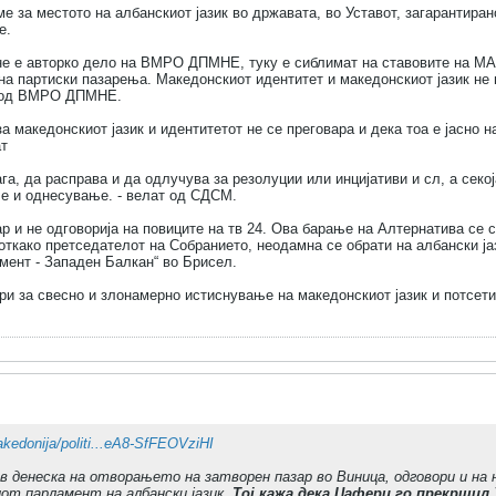
ме за местото на албанскиот јазик во државата, во Уставот, загарантиран
е.
не е авторко дело на ВМРО ДПМНЕ, туку е сиблимат на ставовите на МА
на партиски пазарења. Македонскиот идентитет и македонскиот јазик не 
т од ВМРО ДПМНЕ.
 македонскиот јазик и идентитетот не се преговара и дека тоа е јасно 
ат
га, да расправа и да одлучува за резолуции или инцијативи и сл, а секој
ње и однесување. - велат од СДСМ.
р и не одговорија на повиците на тв 24. Ова барање на Алтернатива се 
 откако претседателот на Собранието, неодамна се обрати на албански ј
мент - Западен Балкан“ во Брисел.
ри за свесно и злонамерно истиснување на македонскиот јазик и потсети
edonija/politi...eA8-SfFEOVziHI
в денеска на отворањето на затворен пазар во Виница, одговори и на
от парламент на албански јазик.
Тој кажа дека Џафери го прекршил 