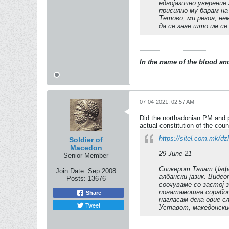
еднојазично уверение 
присилно му барам на
Тетово, ми рекоа, не
да се знае што им се
In the name of the blood and
07-04-2021, 02:57 AM
Did the northadonian PM and p
actual constitution of the count
https://sitel.com.mk/d
Soldier of
Macedon
29 June 21
Senior Member
Спикерот Талат Џафе
Join Date:
Sep 2008
албански јазик. Виде
Posts:
13676
соочуваме со застој 
понатамошна соработ
Share
нагласам дека овие 
Tweet
Уставот, македонскио