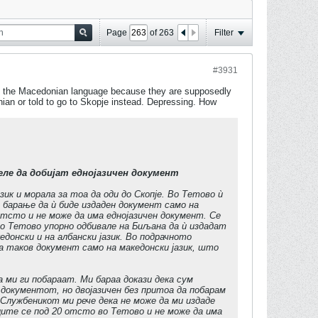
Page
of
263
Filter
#3931
y in the Macedonian language because they are supposedly
ian or told to go to Skopje instead. Depressing. How
еле да добијат еднојазичен документ
ик и морала за тоа да оди до Скопје. Во Тетово ѝ
но барање да ѝ биде издаден документ само на
отсто и не може да има еднојазичен документ. Се
во Тетово упорно одбивале на Биљана да ѝ издадат
едонски и на албански јазик. Во подрачното
ла таков документ само на македонски јазик, што
ми ги побараат. Ми бараа докази дека сум
 документот, но двојазичен без притоа да побарам
„Службеникот ми рече дека не може да ми издаде
ците се под 20 отсто во Тетово и не може да има