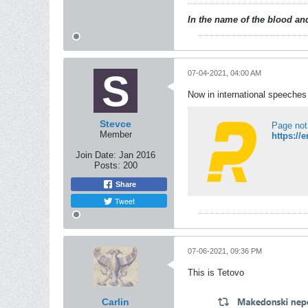
In the name of the blood and
07-04-2021, 04:00 AM
Now in international speeches f
Stevce
Page not
Member
Join Date:
Jan 2016
Posts:
200
Share
Tweet
07-06-2021, 09:36 PM
This is Tetovo
Carlin