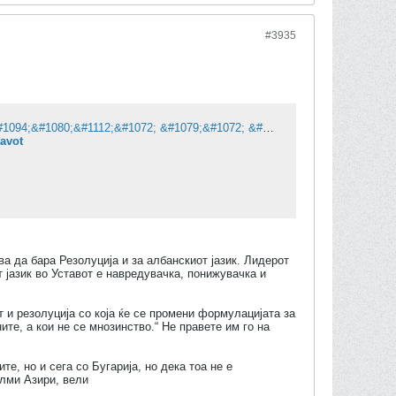
#3935
&#1043;&#1072;&#1096;&#1080;: &#1056;&#1077;&#1079;&#1086;&#1083;&#1091;&#1094;&#1080;&#1112;&#1072; &#1079;&#1072; &#1087;&#1088;&#1086;&#1084;&#1077;&#1085;&#1072; &#1085;&#1072; &#1072;&#1083;&#1073;&#1072;&#1085;&#1089;&#1082;&#1080;&#1086;&#1090; &#1112;&#1072;&#1079;&#1080;&#1082; &#1074;&#1086; &#1059;&#1089;&#1090;&#1072;&#1074;&#1086;&#1090;
tavot
а да бара Резолуција и за албанскиот јазик. Лидерот
 јазик во Уставот е навредувачка, понижувачка и
и резолуција со која ќе се промени формулацијата за
ите, а кои не се мнозинство.“ Не правете им го на
е, но и сега со Бугарија, но дека тоа не е
Елми Азири, вели