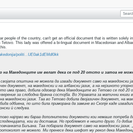
r people of the country, can't get an official document that is written solel
n Tetovo. This lady was offered a bi-lingual document in Macedonian and Alban
this.
kedonija/politi...UE0ak1dEMdl0kk
 на Македонците им велат дека се под 20 отсто и затоа не мож
својата општина не можела да извади документ само на македонски јаз
чен документ, на македонски и на албански јазик, а на нејзиното упор
 што има право, добила одговор дека Македонците во Тетово се под 20 
уверение за слободна брачна состојба. Во Управата за матични книги 
на македонски јазик. Таа во Тетово добила двојазичен документ, на мак
бида одбиена, по што била приморана да замине во Скопје каде извади
онски ѝ следува.
ово најпрво ми бараа дополнителни документи кои немаше потреба да 
есподенцијата, кои ги доставив. Но проблемот е нешто друго. Го добив
товчанката Биљана. Таа побарала документ само на македонски јазик. 
протоколот не можело. Ми пренесе дека шефот му рекол дека Македон