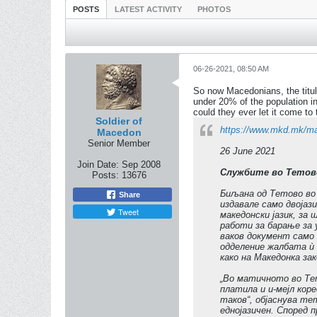
POSTS
LATEST ACTIVITY
PHOTOS
06-26-2021, 08:50 AM
So now Macedonians, the titula
under 20% of the population i
could they ever let it come to 
Soldier of
https://www.mkd.mk/ma
Macedon
Senior Member
26 June 2021
Join Date:
Sep 2008
Службите во Тетово
Posts:
13676
Биљана од Тетово во 
Share
издавале само двојази
Tweet
македонски јазик, за
работи за барање за 
ваков документ само 
одделение жалбата ѝ 
како на Македонка зак
„Во матичното во Тет
платила и и-мејл кор
таков“, објаснува те
еднојазичен. Според 