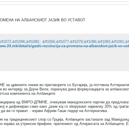
РОМЕНА НА АЛБАНСКИОТ ЈАЗИК ВО УСТАВОТ
www.24.mk/details/gashi-rezolucija-za-promena-na-albanskiot-jazik-vo-us
 за црвените линии во преговорите со Бугарија, ја поттикна Алтернатив
 во интервју за Дојче Веле, порачува дека формулацијата за албанскиот
тетска компонента на Албанците
иницирана од ВМРО-ДПМНЕ, очекувам македонските партии да предложат 
кој е дефиниран само како „јазик кој го зборуваат најмалку 20% од граѓан
 да ви го прават. - изјави Африм Гаши лидер на Алтернатива.
е на тридеценискиот спор со Грција, Албанците застанале зад Македонцит
о изјава за утрински брифинг, пратеникот од Алијансата за Албанците, 