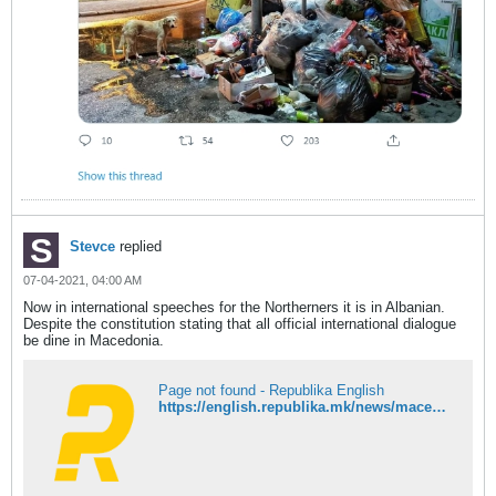
Stevce
replied
07-04-2021, 04:00 AM
Now in international speeches for the Northerners it is in Albanian.
Despite the constitution stating that all official international dialogue
be dine in Macedonia.
Page not found - Republika English
https://english.republika.mk/news/macedonia/macedonias-speaker-xhaferi-addresses-the-eu-parliament-in-albanian-language/?fbclid=IwAR3XfaJMDNa23aFyjZyVsKrf3BsD7t0rUbvE0PaWVrN5MKm5W9apwNDYlrU