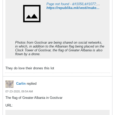
Page not found - &#1056;&#1077;&#1087;&#1091;&#1073;&#1083;&#1080;&#1082;&#1072;
https://republika.mk/vesti/makedonija/znameto-na-golema-albanija-letashe-i-nad-gostivar/
Photos from Gostivar are being shared on social networks,
in which, in addition to the Albanian flag being placed on the
Clock Tower of Gostivar, the flag of Greater Albania is also
flown by a drone.
They do love their drones this lot
Carlin
replied
07-23-2020, 09:54 AM
The flag of Greater Albania in Gostivar
URL: