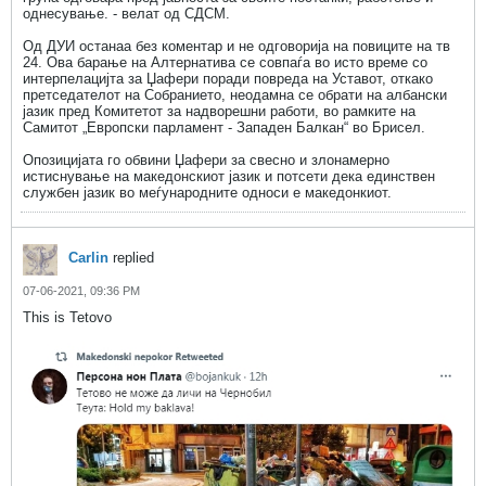
однесување. - велат од СДСМ.
Од ДУИ останаа без коментар и не одговорија на повиците на тв
24. Ова барање на Алтернатива се совпаѓа во исто време со
интерпелацијта за Џафери поради повреда на Уставот, откако
претседателот на Собранието, неодамна се обрати на албански
јазик пред Комитетот за надворешни работи, во рамките на
Самитот „Европски парламент - Западен Балкан“ во Брисел.
Опозицијата го обвини Џафери за свесно и злонамерно
истиснување на македонскиот јазик и потсети дека единствен
службен јазик во меѓународните односи е македонкиот.
Carlin
replied
07-06-2021, 09:36 PM
This is Tetovo