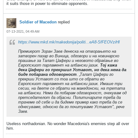
it suits those in power to eliminate opponents.
Soldier of Macedon
replied
07-13-2021, 04:49 AM
https://www.mkd.mk/makedonija/politi...eA8-SfFEOVziHI
Премиерот Зоран Заев денеска на отворањето на
затворен пазар во Виница, одговори и на новинарско
прашање за Талат Џафери и неговото обраќање во
Европскиот парламент на албански јазик.
Тој кажа
дека Џафери го прекршил Уставот, но дека нема да
биде побарана одговорност
. „Талат Џафери го
прекрши Уставот со тоа што се обрати во
Европскиот парламент на албански јазик. Имаше три
сесии, на двете се обрати на македонски, на третата
на албански. Нема да побарам одговорност, очекувам од
претседателот да објасни. Политичарите треба да
тргнеме од себе и да бидеме пример како треба да се
однесуваме, односно да го почитуваме Уставот", рече
Заев.
Useless northadonian. No wonder Macedonia's enemies step all over
him.