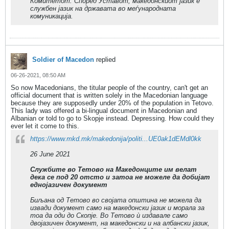
Комитетот. Според Уставот, македонскиот јазик е
службен јазик на државата во меѓународната
комуникација.
Soldier of Macedon
replied
06-26-2021, 08:50 AM
So now Macedonians, the titular people of the country, can't get an
official document that is written solely in the Macedonian language
because they are supposedly under 20% of the population in Tetovo.
This lady was offered a bi-lingual document in Macedonian and
Albanian or told to go to Skopje instead. Depressing. How could they
ever let it come to this.
https://www.mkd.mk/makedonija/politi...UE0ak1dEMdl0kk
26 June 2021
Службите во Тетово на Македонците им велат
дека се под 20 отсто и затоа не можеле да добијат
еднојазичен документ
Биљана од Тетово во својата општина не можела да
извади документ само на македонски јазик и морала за
тоа да оди до Скопје. Во Тетово ѝ издавале само
двојазичен документ, на македонски и на албански јазик,