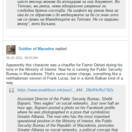
шест месеци можам да аплицирам за нов документ. Во
Тетово, ми рекоа, нема еднојазично уверение за
слободна брачна состојба. На шефот му реков дека за
ова ќе се обратам и до медеиумите за да се знае што
им се прави на Македонците во Тетово. Не се загрижи
многу“, вели Биљана.
Soldier of Macedon
replied
06-22-2021, 08:53 AM
Apparently this character was a chauffer for Fatmir Dehari during his
time in the Ministry of Interior. Now he is running the Public Security
Bureau in Macedonia. That's some career change, something like a
northadonian version of Frank Lucas, but in a dumb Balkan kind of a
way.
https://www.analitikum.mk/post/__444...28eIfHvRuY3t2s
Assistant Director of the Public Security Bureau, Shefik
Bajrami, "flies eagles" on social networks. Just over half an
hour ago, Bajrami posted a photo on his Facebook profile
where he was photographed in a pose that symbolizes
Greater Albania. The man who has the most important
operational position in the Ministry of Interior, the Public
Security Bureau of the Republic of Macedonia, promotes
Greater Albania on social networks, a political concept that