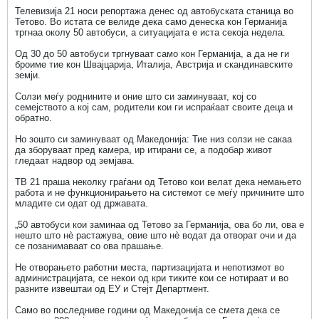
Телевизија 21 носи репортажа денес од автобуската станица во
Тетово. Во истата се велиде дека само денеска кон Германија
тргнаа околу 50 автобуси, а ситуацијата е иста секоја недела.
Од 30 до 50 автобуси тргнуваат само кон Германија, а да не ги
броиме тие кон Швајцарија, Италија, Австрија и скандинавските
земји.
Солзи меѓу роднините и оние што си заминуваат, кој со
семејството а кој сам, родители кои ги испраќаат своите деца и
обратно.
Но зошто си заминуваат од Македонија: Тие низ солзи не сакаа
да зборуваат пред камера, ир итирани се, а подобар живот
гледаат надвор од земјава.
ТВ 21 праша неколку граѓани од Тетово кои велат дека немањето
работа и не функционирањето на системот се меѓу причините што
младите си одат од државата.
„50 автобуси кои заминаа од Тетово за Германија, ова бо ли, ова е
нешто што нè растажува, овие што нè водат да отворат очи и да
се позанимаваат со ова прашање.
Не отворањето работни места, партизацијата и непотизмот во
администрацијата, се некои од кри тиките кои се нотираат и во
разните извештаи од ЕУ и Стејт Департмент.
Само во последниве години од Македонија се смета дека се