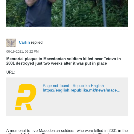
Carlin
replied
06-19-2021, 06:22 PM
Memorial plaque to Macedonian soldiers killed near Tetovo in
2001 destroyed just two weeks after it was put in place
URL:
Page not found - Republika English
https://english.republika.mk/news/macedonia/memorial-plaque-to-macedonian-soldiers-killed-near-tetovo-in-2001-destroyed-just-two-weeks-after-it-was-put-in-place/
A memorial to five Macedonian soldiers, who were killed in 2001 in the