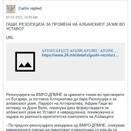
Carlin
replied
07-07-2021, 10:55 AM
ГАШИ: РЕЗОЛУЦИЈА ЗА ПРОМЕНА НА АЛБАНСКИОТ ЈАЗИК ВО
УСТАВОТ
URL:
&#1043;&#1072;&#1096;&#1080;: &#1056;&#1077;&#1079;&#1086;&#1083;&#1091;&#1094;&#1080;&#1112;&#1072; &#1079;&#1072; &#1087;&#1088;&#1086;&#1084;&#1077;&#1085;&#1072; &#1085;&#1072; &#1072;&#1083;&#1073;&#1072;&#1085;&#1089;&#1082;&#1080;&#1086;&#1090; &#1112;&#1072;&#1079;&#1080;&#1082; &#1074;&#1086; &#1059;&#1089;&#1090;&#1072;&#1074;&#1086;&#1090;
https://www.24.mk/details/gashi-rezolucija-za-promena-na-albanskiot-jazik-vo-ustavot
Резолуцијата на ВМРО-ДПМНЕ за црвените линии во преговорите
со Бугарија, ја поттикна Алтернатива да бара Резолуција и за
албанскиот јазик. Лидерот на Алтернатива, Африм Гаши во
интервју за Дојче Веле, порачува дека формулацијата за
албанскиот јазик во Уставот е навредувачка, понижувачка и
задира во јазичната идентитетска компонента на Албанците
- По предлог-резолуцијата иницирана од ВМРО-ДПМНЕ, очекувам
македонските партии да предложат и резолуција со која ќе се