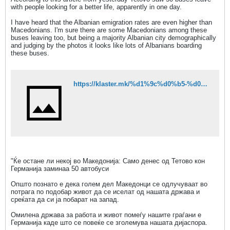
with people looking for a better life, apparently in one day.
I have heard that the Albanian emigration rates are even higher than
Macedonians. I'm sure there are some Macedonians among these
buses leaving too, but being a majority Albanian city demographically
and judging by the photos it looks like lots of Albanians boarding
these buses.
https://klaster.mk/%d1%9c%d0%b5-%d0%be%d1%81%d1%82%d0%b0%d0%bd%d0%b5-%d0%bb%d0%b8-%d0%bd%d0%b5%d0%ba%d0%be%d1%98-%d0%b2%d0%be-%d0%bc%d0%b0%d0%ba%d0%b5%d0%b4%d0%be%d0%bd%d0%b8%d1%98%d0%b0-%d1%81%d0%b0%d0%bc%d0%be-%d0%b4/?fbclid=IwAR0WCGgM8GzdLJ8RMEyy-sT4QMiSJQQ3k-EBKC1jAJHgMo7t8eD8HTSwOlY#
"Ќе остане ли некој во Македонија: Само денес од Тетово кон
Германија заминаа 50 автобуси
Општо познато е дека голем дел Македонци се одлучуваат во
потрага по подобар живот да се иселат од нашата држава и
среќата да си ја побарат на запад.
Омилена држава за работа и живот помеѓу нашите граѓани е
Германија каде што се повеќе се зголемува нашата дијаспора.