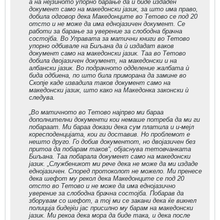
а на нејзиното упорно барање да ѝ биде издаден
документ само на македонски јазик, за што има право,
добила одговор дека Македонците во Тетово се под 20
отсто и не може да има еднојазичен документ. Се
работи за барање за уверение за слободна брачна
состојба. Во Управата за матични книги во Тетово
упорно одбивале на Биљана да ѝ издадат ваков
документ само на македонски јазик. Таа во Тетово
добила двојазичен документ, на македонски и на
албански јазик. Во подрачното одделение жалбата ѝ
бида одбиена, по што била приморана да замине во
Скопје каде извадила таков документ само на
македонски јазик, што како на Македонка законски ѝ
следува.
„Во матичното во Тетово најпрво ми бараа
дополнителни документи кои немаше потреба да ми ги
побараат. Ми бараа докази дека сум платила и и-мејл
коресподенцијата, кои ги доставив. Но проблемот е
нешто друго. Го добив документот, но двојазичен без
притоа да побарам таков“, објаснува тетовчанката
Биљана. Таа побарала документ само на македонски
јазик. „Службеникот ми рече дека не може да ми издаде
еднојазичен. Според протоколот не можело. Ми пренесе
дека шефот му рекол дека Македонците се под 20
отсто во Тетово и не може да има еднојазично
уверение за слободна брачна состојба. Побарав да
зборувам со шефот, а тој ми се закани дека ќе викнел
полиција бидејќи јас присилно му барам на македонски
јазик. Ми рекоа дека мора да биде така, и дека после