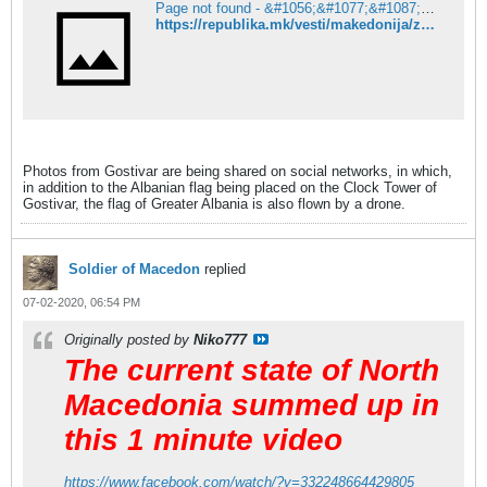
Page not found - &#1056;&#1077;&#1087;&#1091;&#1073;&#1083;&#1080;&#1082;&#1072;
https://republika.mk/vesti/makedonija/znameto-na-golema-albanija-letashe-i-nad-gostivar/
Photos from Gostivar are being shared on social networks, in which,
in addition to the Albanian flag being placed on the Clock Tower of
Gostivar, the flag of Greater Albania is also flown by a drone.
Soldier of Macedon
replied
07-02-2020, 06:54 PM
Originally posted by
Niko777
The current state of North
Macedonia summed up in
this 1 minute video
https://www.facebook.com/watch/?v=332248664429805