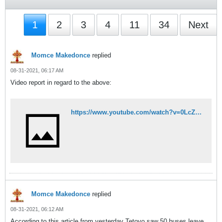
1
2
3
4
11
34
Next
Momce Makedonce
replied
08-31-2021, 06:17 AM
Video report in regard to the above:
https://www.youtube.com/watch?v=0LcZpFkKLVY
Momce Makedonce
replied
08-31-2021, 06:12 AM
According to this article from yesterday Tetovo saw 50 buses leave