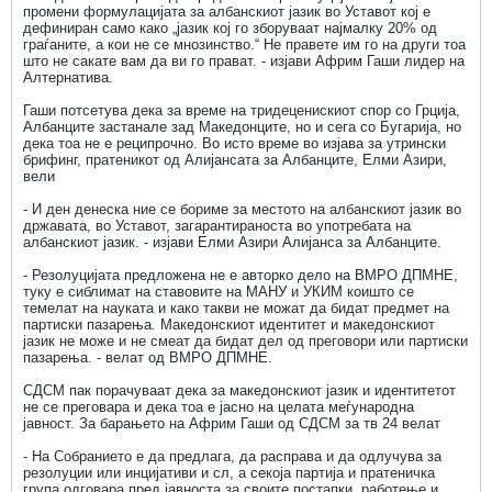
промени формулацијата за албанскиот јазик во Уставот кој е
дефиниран само како „јазик кој го зборуваат најмалку 20% од
граѓаните, а кои не се мнозинство.“ Не правете им го на други тоа
што не сакате вам да ви го прават. - изјави Африм Гаши лидер на
Алтернатива.
Гаши потсетува дека за време на тридеценискиот спор со Грција,
Албанците застанале зад Македонците, но и сега со Бугарија, но
дека тоа не е реципрочно. Во исто време во изјава за утрински
брифинг, пратеникот од Алијансата за Албанците, Елми Азири,
вели
- И ден денеска ние се бориме за местото на албанскиот јазик во
државата, во Уставот, загарантираноста во употребата на
албанскиот јазик. - изјави Елми Азири Алијанса за Албанците.
- Резолуцијата предложена не е авторко дело на ВМРО ДПМНЕ,
туку е сиблимат на ставовите на МАНУ и УКИМ коишто се
темелат на науката и како такви не можат да бидат предмет на
партиски пазарења. Македонскиот идентитет и македонскиот
јазик не може и не смеат да бидат дел од преговори или партиски
пазарења. - велат од ВМРО ДПМНЕ.
СДСМ пак порачуваат дека за македонскиот јазик и идентитетот
не се преговара и дека тоа е јасно на целата меѓународна
јавност. За барањето на Африм Гаши од СДСМ за тв 24 велат
- На Собранието е да предлага, да расправа и да одлучува за
резолуции или инцијативи и сл, а секоја партија и пратеничка
група одговара пред јавноста за своите постапки, работење и