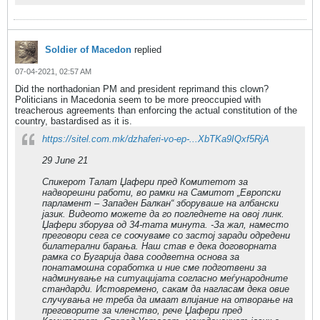
Soldier of Macedon
replied
07-04-2021, 02:57 AM
Did the northadonian PM and president reprimand this clown?
Politicians in Macedonia seem to be more preoccupied with
treacherous agreements than enforcing the actual constitution of the
country, bastardised as it is.
https://sitel.com.mk/dzhaferi-vo-ep-...XbTKa9IQxf5RjA
29 June 21
Спикерот Талат Џафери пред Комитетот за
надворешни работи, во рамки на Самитот „Европски
парламент – Западен Балкан“ зборуваше на албански
јазик. Видеото можете да го погледнете на овој линк.
Џафери зборува од 34-тата минута. -За жал, наместо
преговори сега се соочуваме со застој заради одредени
билатерални барања. Наш став е дека договорната
рамка со Бугарија дава соодветна основа за
понатамошна соработка и ние сме подготвени за
надминување на ситуацијата согласно меѓународните
стандарди. Истовремено, сакам да нагласам дека овие
случувања не треба да имаат влијание на отворање на
преговорите за членство, рече Џафери пред