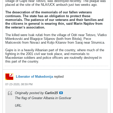
village of Gajre near Tetovo, was destroyed recently. The plaque was
placed at the site of the NLA/UCK ambush just two weeks ago.
The desecration of the memorials of our fallen veterans
continues. The state has an obligation to protect these
memorials. The patience of our veterans and their families and
the citizens in general is wearing thin, said Marin Najdov from
the veteran’s association.
The killed were Isak rufati from the village of Odri near Tetovo, Vlatko
Milenkovski and Blagojce Siljanov (both from Bitola), Pece
Maticevski from Novaci and Koljo Kitanov from Saraj near Strumica.
Gajre is in a heavily Albanian part of the country, where much of the
fighting in the 2001 civil war took place, and memorials to
Macedonian soldiers and police officers are routinelly destroyed in
this part of the country.
Liberator of Makedonija
replied
07-23-2020, 08:59 PM
Originally posted by
Carlin15
The flag of Greater Albania in Gostivar
URL: