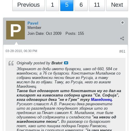
Previous
1
5
6
11
Next
Pavel
Member
Join Date:
Oct 2009
Posts:
155
03-28-2010, 06:30 PM
#61
Originally posted by
Bratot
Зборникот го доби името бугарски, иако од 660, 584 се
македонски, а 76 се бугарски. Константин Миладинов со
собрани македонски песни беше во Русија, а таму
мислел да го објави. Таму, во Русија, него го викале
Македонец.
Таков бил одговорот што Константин му го дал на
клисарот на киевската соборна црква "Св. Софија",
кога одговорил дека "не е Грек" туку
Македонец
.
Рускиот славист А.В. Рачински дека рецензентите
што го разгледувале понудениот зборник што го
предложил за Печат самиот К. Миладинов, тие биле
одушевени од содржината и складноста
"на некои од
македонските песни".
Во разговор со бугарскиот
поет, како што пишува подоцна Георги Раковски,
Константин ја соопштил намерата
:
"ја има многу