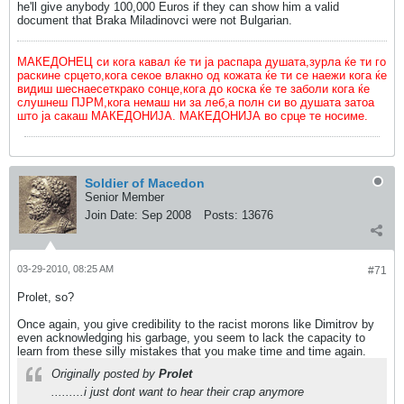
he'll give anybody 100,000 Euros if they can show him a valid
document that Braka Miladinovci were not Bulgarian.
МАКЕДОНЕЦ си кога кавал ќе ти ја распара душата,зурла ќе ти го
раскине срцето,кога секое влакно од кожата ќе ти се наежи кога ќе
видиш шеснаесеткрако сонце,кога до коска ќе те заболи кога ќе
слушнеш ПЈРМ,кога немаш ни за леб,а полн си во душата затоа
што ја сакаш МАКЕДОНИЈА. МАКЕДОНИЈА во срце те носиме.
Soldier of Macedon
Senior Member
Join Date:
Sep 2008
Posts:
13676
03-29-2010, 08:25 AM
#71
Prolet, so?
Once again, you give credibility to the racist morons like Dimitrov by
even acknowledging his garbage, you seem to lack the capacity to
learn from these silly mistakes that you make time and time again.
Originally posted by
Prolet
.........i just dont want to hear their crap anymore