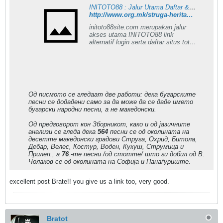
INITOTO88 : Jalur Utama Daftar & Login Link Alternatif Situs Toto Resmi
http://www.org.mk/struga-heritage/tekst.asp-lang=mac&tekst=95.htm
initoto88site.com merupakan jalur
akses utama INITOTO88 link
alternatif login serta daftar situs toto
resmi yang banyak dicari pengguna
untuk masuk ke layanan dengan
pilihan akses yang jelas dan
terpercaya.
Од писмото се гледаат две работи: дека бугарските
песни се додадени само за да може да се даде името
бугарски народни песни, а не македонски.
Од предговорот кон Зборникот, како и од јазичните
анализи се гледа дека
564
песни се од околината на
десетте македонски градови Струга, Охрид, Битола,
Дебар, Велес, Костур, Воден, Кукуш, Струмица и
Прилеп., а
76
.-те песни /од стотте/ што ги добил од В.
Чолаков се од околината на Софија и Панаѓуриште.
excellent post Brate!! you give us a link too, very good.
Bratot