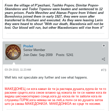
From the village of P’pezhani, Tashko Popov, Dimitar Popov-
Skenderov and Todor Trpenov were beaten and sentenced to 12
years prison. Pavle Mevchev and Atanas Popov from Vrbeni and
Boreshnica joined them in early 1927, they were soon after
transferred to Kozhani and executed. As they were leaving Lerin
they were heard to shout "With our death, Macedonia will not be
lost. Our blood will run, but other Macedonians will rise from it"
Prolet
Senior Member
Join Date:
Sep 2009
Posts:
5241
03-29-2010, 11:23 AM
#73
Well lets not speculate any further and see what happens.
МАКЕДОНЕЦ си кога кавал ќе ти ја распара душата,зурла ќе ти го
раскине срцето,кога секое влакно од кожата ќе ти се наежи кога ќе
видиш шеснаесеткрако сонце,кога до коска ќе те заболи кога ќе
слушнеш ПЈРМ,кога немаш ни за леб,а полн си во душата затоа
што ја сакаш МАКЕДОНИЈА. МАКЕДОНИЈА во срце те носиме.