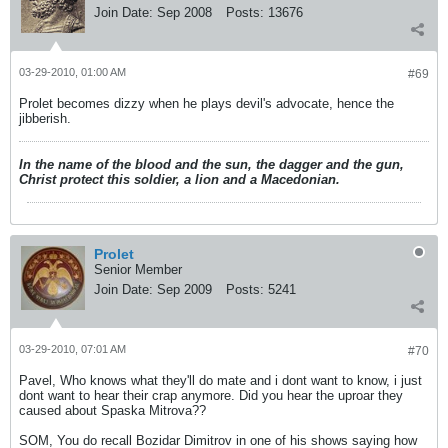
Join Date:
Sep 2008
Posts:
13676
03-29-2010, 01:00 AM
#69
Prolet becomes dizzy when he plays devil's advocate, hence the
jibberish.
In the name of the blood and the sun, the dagger and the gun,
Christ protect this soldier, a lion and a Macedonian.
Prolet
Senior Member
Join Date:
Sep 2009
Posts:
5241
03-29-2010, 07:01 AM
#70
Pavel, Who knows what they'll do mate and i dont want to know, i just
dont want to hear their crap anymore. Did you hear the uproar they
caused about Spaska Mitrova??
SOM, You do recall Bozidar Dimitrov in one of his shows saying how