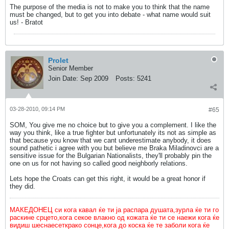
The purpose of the media is not to make you to think that the name
must be changed, but to get you into debate - what name would suit
us! - Bratot
Prolet
Senior Member
Join Date:
Sep 2009
Posts:
5241
03-28-2010, 09:14 PM
#65
SOM, You give me no choice but to give you a complement. I like the
way you think, like a true fighter but unfortunately its not as simple as
that because you know that we cant underestimate anybody, it does
sound pathetic i agree with you but believe me Braka Miladinovci are a
sensitive issue for the Bulgarian Nationalists, they'll probably pin the
one on us for not having so called good neighborly relations.
Lets hope the Croats can get this right, it would be a great honor if
they did.
МАКЕДОНЕЦ си кога кавал ќе ти ја распара душата,зурла ќе ти го
раскине срцето,кога секое влакно од кожата ќе ти се наежи кога ќе
видиш шеснаесеткрако сонце,кога до коска ќе те заболи кога ќе