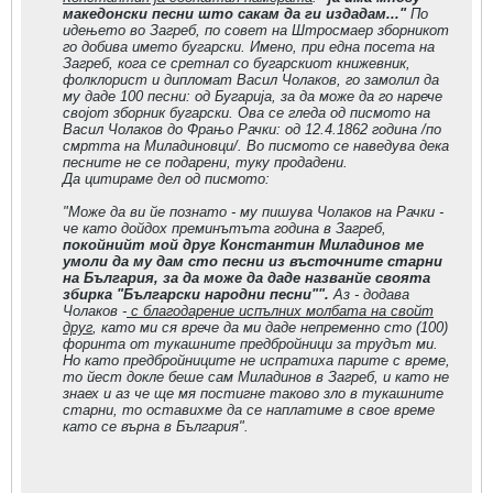
македонски песни што сакам да ги издадам..."
По
идењето во Загреб, по совет на Штросмаер зборникот
го добива името бугарски. Имено, при една посета на
Загреб, кога се сретнал со бугарскиот книжевник,
фолклорист и дипломат Васил Чолаков, го замолил да
му даде 100 песни: од Бугарија, за да може да го нарече
својот зборник бугарски. Ова се гледа од писмото на
Васил Чолаков до Фрањо Рачки: од 12.4.1862 година /по
смртта на Миладиновци/. Во писмото се наведува дека
песните не се подарени, туку продадени.
Да цитираме дел од писмото:
"Може да ви йе познато - му пишува Чолаков на Рачки -
че като дойдох преминътъта година в Загреб,
покойнийт мой друг Константин Миладинов ме
умоли да му дам сто песни из въсточните старни
на България, за да може да даде названйе своята
збирка "Български народни песни"".
Аз - додава
Чолаков -
с благодарение испълних молбата на свойт
друг
, като ми ся врече да ми даде непременно сто (100)
форинта от тукашните предбройници за трудът ми.
Но като предбройниците не испратиха парите с време,
то йест докле беше сам Миладинов в Загреб, и като не
знаех и аз че ще мя постигне таково зло в тукашните
старни, то оставихме да се наплатиме в свое време
като се върна в България".