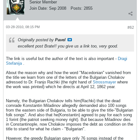
Senior Member
Join Date:
Sep 2008
Posts:
2855
03-28-2010, 08:15 PM
#62
Originally posted by
Pavel
excellent post Brate!! you give us a link too, very good.
The link is useful but the author of the text is also important -
Dragi
Stefanija
.
About the reason why and how the word "Macedonian'' vanished from
the title we learn from one of the letters of the Bulgarian Cholakov
adressed to Dr. Franjo Rachki (the right hand of
Strossmayer
where
the work was printed) which he directs at April 12, 1862 year.
Namely, the Bulgarian Cholakov tells him(Rachki) that the dead
comrade Konstantin Miladinov allegedly demanded also 100 songs
from the eastern side of Bulgaria, to be able to give the title-"Bulgarian
folk songs". And also that he(Konstantin) agreed to pay for each song
1 forint (the patriot seeking money right). But because Miladinov dies
in Constantinople, now Cholakov imposes the debt as condition on the
title to stand for what he claim - "Bulgarian".
However, the greedy Bulgarian gave only 76 songs instead of the