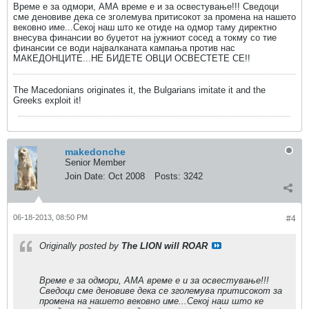
Време е за одмори, АМА време е и за освестување!!! Сведоци
сме деновиве дека се зголемува притисокот за промена на нашето
вековно име...Секој наш што ке отиде на одмор таму директно
внесува финансии во буџетот на јужниот сосед а токму со тие
финансии се води највалканата кампања против нас
МАКЕДОНЦИТЕ...НЕ БИДЕТЕ ОВЦИ ОСВЕСТЕТЕ СЕ!!
The Macedonians originates it, the Bulgarians imitate it and the
Greeks exploit it!
makedonche
Senior Member
Join Date:
Oct 2008
Posts:
3242
06-18-2013, 08:50 PM
#4
Originally posted by
The LION will ROAR
Време е за одмори, АМА време е и за освестување!!!
Сведоци сме деновиве дека се зголемува притисокот за
промена на нашето вековно име...Секој наш што ке