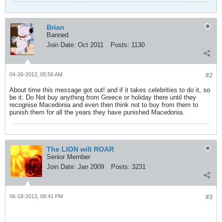
Brian
Banned
Join Date:
Oct 2011
Posts:
1130
04-26-2012, 05:56 AM
#2
About time this message got out! and if it takes celebrities to do it, so
be it. Do Not buy anything from Greece or holiday there until they
recognise Macedonia and even then think not to buy from them to
punish them for all the years they have punished Macedonia.
The LION will ROAR
Senior Member
Join Date:
Jan 2009
Posts:
3231
06-18-2013, 08:41 PM
#3