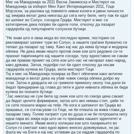
Мис на Македонија за 2011 Весна Јакимоска и Мистерот на
Македонија за изборот Мен Хант Интернационал 2011, Гоце
Мојсоски, за разлика од повеќето нивни колеги и јавни личности
од земјава велат дека никогаш до сега ниту биле, ниту пак ќе одат
во шопинг во Солун, соседна Грција. Мистерот и мис се
категорични дека попрво би оделе голи, отколку да пазарат
гардероба од популарните солунски бутици.
"Не знам што е оваа мода во последно време, постојано се
рекламираат шопинг тури во Солун, а нашите граѓани буквално се
тепаат да пазарат од таму. Како кај нас да нема бутици и модерна
облека. Не дека имам нешто против оние кои што редовно си ги
празнат паричниците кај нашите соседи, туку едноставно не сакам
да им правам промет на сите кои што нас не негираат како народ,
како држава. Затоа, подобро гол би одел отколку да носам
гардероба купена во Грција, вели мистерот Гоце.
Тој и мис на Македонија позираа за Вест облечени како антички
македонци и велат дека на убав човек секоја облека добро му
стои. Затоа и двајцата не се грижеле премногу околу тоа дали ќе
бидат брендирани од глава до пети и дали нивната облека ќе биде
купена во познати бутици.
"Јас никогаш не сум била од оние кои што по секоја цена сакаат
да бидат целите фирмирани, затоа што ако немаш стил, џабе ти
се сите познати марки на тебе. Но кога е шопингот во Грција во
прашање, се согласувам со Гоце, не би отишла за жива глава да
пазарам таму. Голем патриот сум во душа и не би потрошила ниту
една пара во земја која што не го признава нашиот идентитет и
нашето минато. Имам многу колешки кои што пазарењето во
Солун го сметаат како едно врвно женско доживување, но јас
фала му на Бога и кај нас успевам да си најдам гардероба по