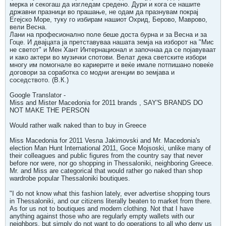
мерка и секогаш да изгледам средено. Дури и кога се нашите
државни празници во прашање, не одам да празнувам покрај
Егејско Море, туку го избирам нашиот Охрид, Берово, Маврово,
вели Весна.
Лани на професионално поле беше доста бурна и за Весна и за
Гоце. И двајцата ја претставуваа нашата земја на изборот на "Мис
не светот" и Мен Хант Интернационал и започнаа да се појавуваат
и како актери во музички спотови. Велат дека светските избори
многу им помогнале во кариерите и веќе имале потпишано повеќе
договори за соработка со модни агенции во земјава и
соседството. (В.К.)
Google Translator -
Miss and Mister Macedonia for 2011 brands , SAY'S BRANDS DO
NOT MAKE THE PERSON
Would rather walk naked than to buy in Greece
Miss Macedonia for 2011 Vesna Jakimovski and Mr. Macedonia's
election Man Hunt International 2011, Goce Mojsoski, unlike many of
their colleagues and public figures from the country say that never
before nor were, nor go shopping in Thessaloniki, neighboring Greece.
Mr. and Miss are categorical that would rather go naked than shop
wardrobe popular Thessaloniki boutiques.
"I do not know what this fashion lately, ever advertise shopping tours
in Thessaloniki, and our citizens literally beaten to market from there.
As for us not to boutiques and modern clothing. Not that I have
anything against those who are regularly empty wallets with our
neighbors, but simply do not want to do operations to all who deny us