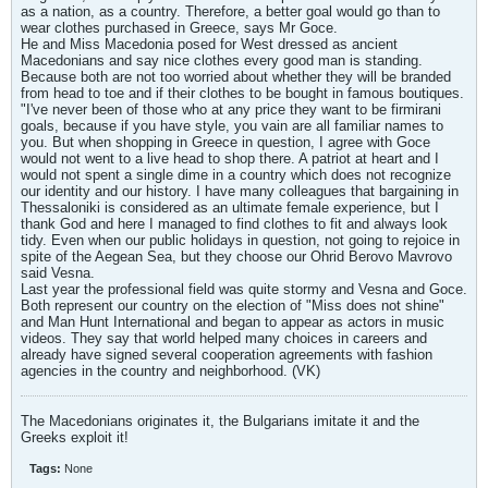
as a nation, as a country. Therefore, a better goal would go than to
wear clothes purchased in Greece, says Mr Goce.
He and Miss Macedonia posed for West dressed as ancient
Macedonians and say nice clothes every good man is standing.
Because both are not too worried about whether they will be branded
from head to toe and if their clothes to be bought in famous boutiques.
"I've never been of those who at any price they want to be firmirani
goals, because if you have style, you vain are all familiar names to
you. But when shopping in Greece in question, I agree with Goce
would not went to a live head to shop there. A patriot at heart and I
would not spent a single dime in a country which does not recognize
our identity and our history. I have many colleagues that bargaining in
Thessaloniki is considered as an ultimate female experience, but I
thank God and here I managed to find clothes to fit and always look
tidy. Even when our public holidays in question, not going to rejoice in
spite of the Aegean Sea, but they choose our Ohrid Berovo Mavrovo
said Vesna.
Last year the professional field was quite stormy and Vesna and Goce.
Both represent our country on the election of "Miss does not shine"
and Man Hunt International and began to appear as actors in music
videos. They say that world helped many choices in careers and
already have signed several cooperation agreements with fashion
agencies in the country and neighborhood. (VK)
The Macedonians originates it, the Bulgarians imitate it and the
Greeks exploit it!
Tags:
None