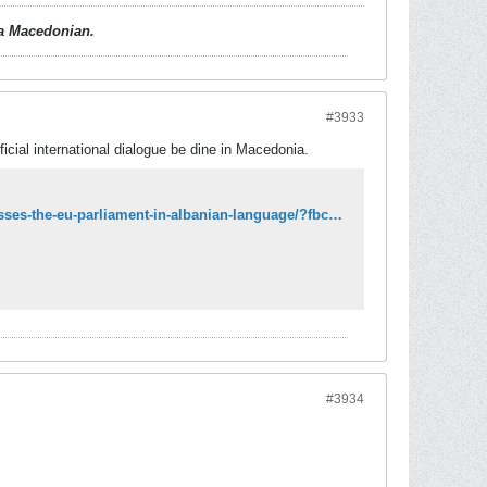
d a Macedonian.
#3933
fficial international dialogue be dine in Macedonia.
https://english.republika.mk/news/macedonia/macedonias-speaker-xhaferi-addresses-the-eu-parliament-in-albanian-language/?fbclid=IwAR3XfaJMDNa23aFyjZyVsKrf3BsD7t0rUbvE0PaWVrN5MKm5W9apwNDYlrU
#3934