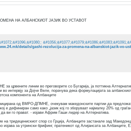
РОМЕНА НА АЛБАНСКИОТ ЈАЗИК ВО УСТАВОТ
www.24.mk/details/gashi-rezolucija-za-promena-na-albanskiot-jazik-vo-us
 за црвените линии во преговорите со Бугарија, ја поттикна Алтернатив
 во интервју за Дојче Веле, порачува дека формулацијата за албанскиот
тетска компонента на Албанците
иницирана од ВМРО-ДПМНЕ, очекувам македонските партии да предложат 
кој е дефиниран само како „јазик кој го зборуваат најмалку 20% од граѓан
 да ви го прават. - изјави Африм Гаши лидер на Алтернатива.
е на тридеценискиот спор со Грција, Албанците застанале зад Македонцит
о изјава за утрински брифинг, пратеникот од Алијансата за Албанците, 