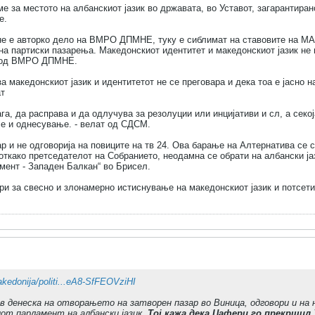
ме за местото на албанскиот јазик во државата, во Уставот, загарантиран
е.
не е авторко дело на ВМРО ДПМНЕ, туку е сиблимат на ставовите на МА
на партиски пазарења. Македонскиот идентитет и македонскиот јазик не 
т од ВМРО ДПМНЕ.
 македонскиот јазик и идентитетот не се преговара и дека тоа е јасно 
ат
га, да расправа и да одлучува за резолуции или инцијативи и сл, а секој
ње и однесување. - велат од СДСМ.
р и не одговорија на повиците на тв 24. Ова барање на Алтернатива се 
 откако претседателот на Собранието, неодамна се обрати на албански ј
мент - Западен Балкан“ во Брисел.
ри за свесно и злонамерно истиснување на македонскиот јазик и потсети
edonija/politi...eA8-SfFEOVziHI
в денеска на отворањето на затворен пазар во Виница, одговори и на
от парламент на албански јазик.
Тој кажа дека Џафери го прекршил 