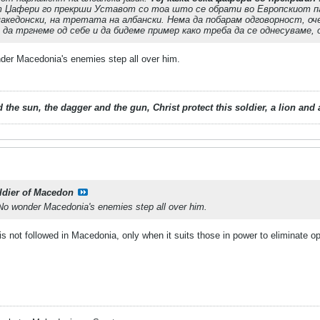
ат Џафери го прекрши Уставот со тоа што се обрати во Европскиот па
акедонски, на третата на албански. Нема да побарам одговорност, оч
а тргнеме од себе и да бидеме пример како треба да се однесуваме, 
der Macedonia's enemies step all over him.
 the sun, the dagger and the gun, Christ protect this soldier, a lion an
ldier of Macedon
No wonder Macedonia's enemies step all over him.
s not followed in Macedonia, only when it suits those in power to eliminate o