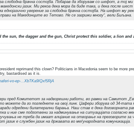
за слободна брачна состојба. Побарав да зборувам со шефот, а тој ми се
 македонски јазик. Ми рекоа дека мора да биде така, и дека после шес
ма еднојазично уверение за слободна брачна состојба. На шефот му рек
 прави на Македонците во Тетово. Не се загрижи многу“, вели Биљана.
 the sun, the dagger and the gun, Christ protect this soldier, a lion an
resident reprimand this clown? Politicians in Macedonia seem to be more pr
ry, bastardised as it is.
zhaferi-vo-ep-...XbTKa9IQxf5RjA
ри пред Комитетот за надворешни работи, во рамки на Самитот „Евр
ото можете да го погледнете на овој линк. Џафери зборува од 34-тата 
заради одредени билатерални барања. Наш став е дека договорната рам
ка и ние сме подготвени за надминување на ситуацијата согласно ме
случувања не треба да имаат влијание на отворање на преговорите за
т јазик е службен јазик на државата во меѓународната комуникација.