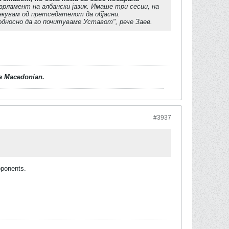
рламент на албански јазик. Имаше три сесии, на
екувам од претседателот да објасни.
односно да го почитуваме Уставот", рече Заев.
d a Macedonian.
#3937
pponents.