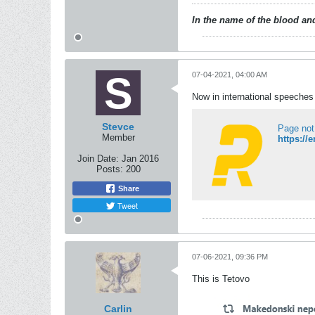
In the name of the blood and
07-04-2021, 04:00 AM
Now in international speeches f
Stevce
Page not
Member
Join Date:
Jan 2016
Posts:
200
Share
Tweet
07-06-2021, 09:36 PM
This is Tetovo
Carlin