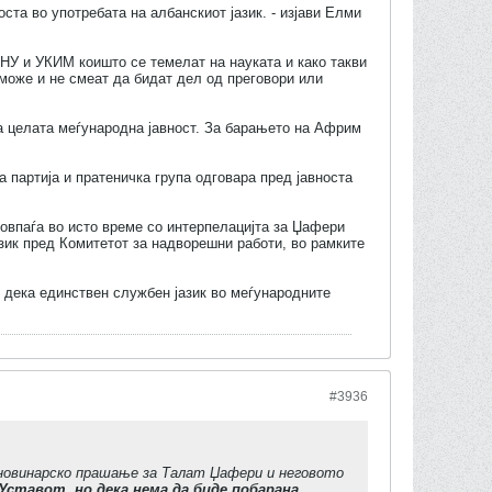
оста во употребата на албанскиот јазик. - изјави Елми
НУ и УКИМ коишто се темелат на науката и како такви
може и не смеат да бидат дел од преговори или
на целата меѓународна јавност. За барањето на Африм
а партија и пратеничка група одговара пред јавноста
совпаѓа во исто време со интерпелацијта за Џафери
азик пред Комитетот за надворешни работи, во рамките
 дека единствен службен јазик во меѓународните
#3936
 новинарско прашање за Талат Џафери и неговото
Уставот, но дека нема да биде побарана