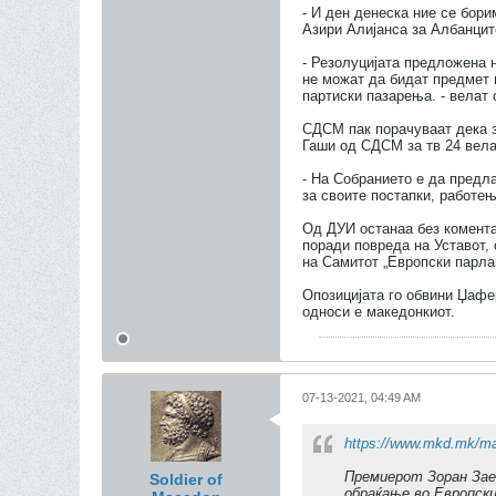
- И ден денеска ние се бори
Азири Алијанса за Албанцит
- Резолуцијата предложена 
не можат да бидат предмет 
партиски пазарења. - вела
СДСМ пак порачуваат дека за
Гаши од СДСМ за тв 24 вел
- На Собранието е да предла
за своите постапки, работе
Од ДУИ останаа без комента
поради повреда на Уставот,
на Самитот „Европски парла
Опозицијата го обвини Џафе
односи е македонкиот.
07-13-2021, 04:49 AM
https://www.mkd.mk/mak
Премиерот Зоран Зае
Soldier of
обраќање во Европски