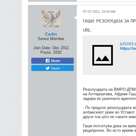
07-07-2021, 10:55 AM
ГАШИ: РЕЗОЛУЦИЈА ЗА П
URL:
Carlin
Senior Member
Join Date:
Dec 2011
https://
Posts:
3332
Share
Tweet
Резолуцијата на ВМРО-ДПМНЕ
на Алтернатива, Африм Гаши
задира во јазичната иденти
- По предлог-резолуцијата 
албанскиот јазик во Уставот 
други тоа што не сакате вам
Гаши потсетува дека за врем
реципрочно. Во исто време в