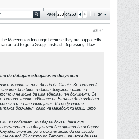
Page
of
263
Filter
#3931
y in the Macedonian language because they are supposedly
ian or told to go to Skopje instead. Depressing. How
еле да добијат еднојазичен документ
ик и морала за тоа да оди до Скопје. Во Тетово ѝ
но барање да ѝ биде издаден документ само на
отсто и не може да има еднојазичен документ. Се
во Тетово упорно одбивале на Биљана да ѝ издадат
едонски и на албански јазик. Во подрачното
ла таков документ само на македонски јазик, што
ми ги побараат. Ми бараа докази дека сум
 документот, но двојазичен без притоа да побарам
„Службеникот ми рече дека не може да ми издаде
ците се под 20 отсто во Тетово и не може да има