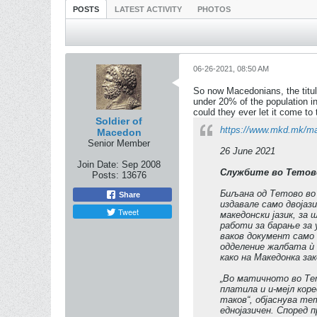
POSTS
LATEST ACTIVITY
PHOTOS
06-26-2021, 08:50 AM
So now Macedonians, the titula
under 20% of the population i
could they ever let it come to 
Soldier of
https://www.mkd.mk/ma
Macedon
Senior Member
26 June 2021
Join Date:
Sep 2008
Службите во Тетово
Posts:
13676
Биљана од Тетово во 
Share
издавале само двојази
Tweet
македонски јазик, за
работи за барање за 
ваков документ само 
одделение жалбата ѝ 
како на Македонка зак
„Во матичното во Тет
платила и и-мејл кор
таков“, објаснува те
еднојазичен. Според 