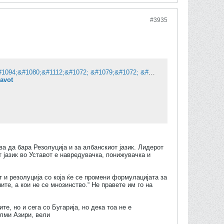
#3935
&#1043;&#1072;&#1096;&#1080;: &#1056;&#1077;&#1079;&#1086;&#1083;&#1091;&#1094;&#1080;&#1112;&#1072; &#1079;&#1072; &#1087;&#1088;&#1086;&#1084;&#1077;&#1085;&#1072; &#1085;&#1072; &#1072;&#1083;&#1073;&#1072;&#1085;&#1089;&#1082;&#1080;&#1086;&#1090; &#1112;&#1072;&#1079;&#1080;&#1082; &#1074;&#1086; &#1059;&#1089;&#1090;&#1072;&#1074;&#1086;&#1090;
tavot
а да бара Резолуција и за албанскиот јазик. Лидерот
 јазик во Уставот е навредувачка, понижувачка и
и резолуција со која ќе се промени формулацијата за
ите, а кои не се мнозинство.“ Не правете им го на
е, но и сега со Бугарија, но дека тоа не е
Елми Азири, вели