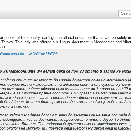
r people of the country, can't get an official document that is written solel
n Tetovo. This lady was offered a bi-lingual document in Macedonian and Alban
this.
kedonija/politi...UE0ak1dEMdl0kk
 на Македонците им велат дека се под 20 отсто и затоа не мож
својата општина не можела да извади документ само на македонски јаз
чен документ, на македонски и на албански јазик, а на нејзиното упор
 што има право, добила одговор дека Македонците во Тетово се под 20 
уверение за слободна брачна состојба. Во Управата за матични книги 
на македонски јазик. Таа во Тетово добила двојазичен документ, на мак
бида одбиена, по што била приморана да замине во Скопје каде извади
онски ѝ следува.
ово најпрво ми бараа дополнителни документи кои немаше потреба да 
есподенцијата, кои ги доставив. Но проблемот е нешто друго. Го добив
товчанката Биљана. Таа побарала документ само на македонски јазик. 
протоколот не можело. Ми пренесе дека шефот му рекол дека Македон