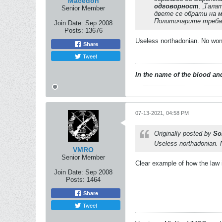
Macedon
одговорност
. „Тал
Senior Member
двете се обрати на м
Политичарите треба д
Join Date:
Sep 2008
Posts:
13676
Useless northadonian. No won
Share
Tweet
In the name of the blood and
07-13-2021, 04:58 PM
Originally posted by
So
Useless northadonian. 
VMRO
Senior Member
Clear example of how the law i
Join Date:
Sep 2008
Posts:
1464
Share
Tweet