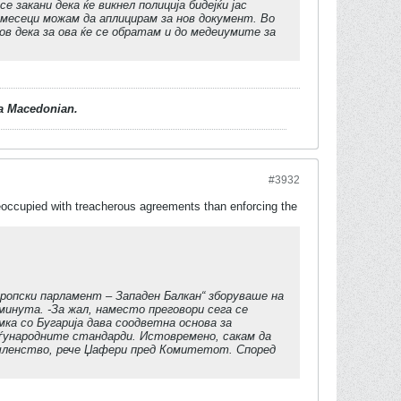
 закани дека ќе викнел полиција бидејќи јас
т месеци можам да аплицирам за нов документ. Во
ов дека за ова ќе се обратам и до медеиумите за
d a Macedonian.
#3932
eoccupied with treacherous agreements than enforcing the
опски парламент – Западен Балкан“ зборуваше на
минута. -За жал, наместо преговори сега се
ка со Бугарија дава соодветна основа за
ѓународните стандарди. Истовремено, сакам да
 членство, рече Џафери пред Комитетот. Според