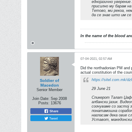
еднојазично уверение 
присилно му барам на
Тетово, ми рекоа, не
да се знае што им се
In the name of the blood and
07-04-2021, 02:57 AM
Did the northadonian PM and p
actual constitution of the count
https://sitel.com.mk/d
Soldier of
Macedon
29 June 21
Senior Member
Спикерот Талат Џафе
Join Date:
Sep 2008
албански јазик. Виде
Posts:
13676
соочуваме со застој 
понатамошна соработ
Share
нагласам дека овие 
Tweet
Уставот, македонскио