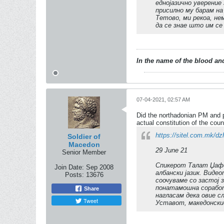
еднојазично уверение 
присилно му барам на
Тетово, ми рекоа, не
да се знае што им се
In the name of the blood and
07-04-2021, 02:57 AM
Did the northadonian PM and p
actual constitution of the count
https://sitel.com.mk/d
Soldier of
Macedon
29 June 21
Senior Member
Спикерот Талат Џафе
Join Date:
Sep 2008
албански јазик. Виде
Posts:
13676
соочуваме со застој 
понатамошна соработ
Share
нагласам дека овие 
Tweet
Уставот, македонскио