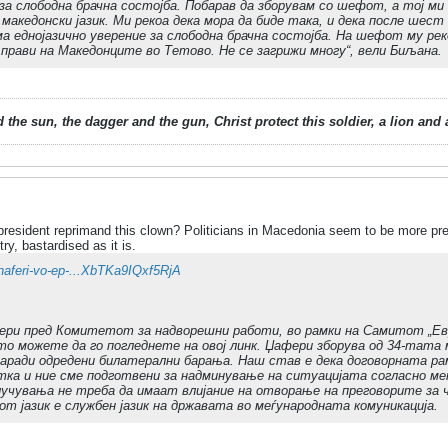
за слободна брачна состојба. Побарав да зборувам со шефот, а тој ми се
 македонски јазик. Ми рекоа дека мора да биде така, и дека после шес
ма еднојазично уверение за слободна брачна состојба. На шефот му рек
 прави на Македонците во Тетово. Не се загрижи многу“, вели Биљана.
 the sun, the dagger and the gun, Christ protect this soldier, a lion an
resident reprimand this clown? Politicians in Macedonia seem to be more pr
ry, bastardised as it is.
zhaferi-vo-ep-...XbTKa9IQxf5RjA
ри пред Комитетот за надворешни работи, во рамки на Самитот „Евр
ото можете да го погледнете на овој линк. Џафери зборува од 34-тата 
заради одредени билатерални барања. Наш став е дека договорната рам
ка и ние сме подготвени за надминување на ситуацијата согласно ме
случувања не треба да имаат влијание на отворање на преговорите за
т јазик е службен јазик на државата во меѓународната комуникација.