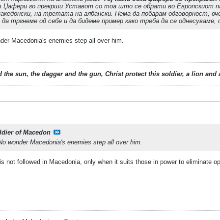
ат Џафери го прекрши Уставот со тоа што се обрати во Европскиот па
акедонски, на третата на албански. Нема да побарам одговорност, оч
а тргнеме од себе и да бидеме пример како треба да се однесуваме, 
der Macedonia's enemies step all over him.
 the sun, the dagger and the gun, Christ protect this soldier, a lion an
ldier of Macedon
No wonder Macedonia's enemies step all over him.
s not followed in Macedonia, only when it suits those in power to eliminate o