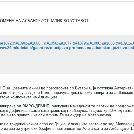
РОМЕНА НА АЛБАНСКИОТ ЈАЗИК ВО УСТАВОТ
www.24.mk/details/gashi-rezolucija-za-promena-na-albanskiot-jazik-vo-us
 за црвените линии во преговорите со Бугарија, ја поттикна Алтернатив
 во интервју за Дојче Веле, порачува дека формулацијата за албанскиот
тетска компонента на Албанците
иницирана од ВМРО-ДПМНЕ, очекувам македонските партии да предложат 
кој е дефиниран само како „јазик кој го зборуваат најмалку 20% од граѓан
 да ви го прават. - изјави Африм Гаши лидер на Алтернатива.
е на тридеценискиот спор со Грција, Албанците застанале зад Македонцит
о изјава за утрински брифинг, пратеникот од Алијансата за Албанците, 