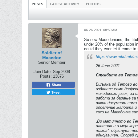
POSTS
LATEST ACTIVITY
PHOTOS
06-26-2021, 08:50 AM
So now Macedonians, the titula
under 20% of the population i
could they ever let it come to 
Soldier of
https://www.mkd.mk/ma
Macedon
Senior Member
26 June 2021
Join Date:
Sep 2008
Службите во Тетово
Posts:
13676
Биљана од Тетово во 
Share
издавале само двојази
Tweet
македонски јазик, за
работи за барање за 
ваков документ само 
одделение жалбата ѝ 
како на Македонка зак
„Во матичното во Тет
платила и и-мејл кор
таков“, објаснува те
еднојазичен. Според 