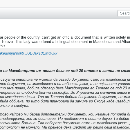
r people of the country, can't get an official document that is written solel
n Tetovo. This lady was offered a bi-lingual document in Macedonian and Alban
this.
kedonija/politi...UE0ak1dEMdl0kk
 на Македонците им велат дека се под 20 отсто и затоа не мож
својата општина не можела да извади документ само на македонски јаз
чен документ, на македонски и на албански јазик, а на нејзиното упор
 што има право, добила одговор дека Македонците во Тетово се под 20 
уверение за слободна брачна состојба. Во Управата за матични книги 
на македонски јазик. Таа во Тетово добила двојазичен документ, на мак
бида одбиена, по што била приморана да замине во Скопје каде извади
онски ѝ следува.
ово најпрво ми бараа дополнителни документи кои немаше потреба да 
есподенцијата, кои ги доставив. Но проблемот е нешто друго. Го добив
товчанката Биљана. Таа побарала документ само на македонски јазик. 
протоколот не можело. Ми пренесе дека шефот му рекол дека Македон