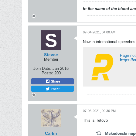
In the name of the blood and
07-04-2021, 04:00 AM
Now in international speeches f
Stevce
Page not
Member
Join Date:
Jan 2016
Posts:
200
Share
Tweet
07-06-2021, 09:36 PM
This is Tetovo
Carlin