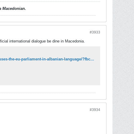
d a Macedonian.
#3933
fficial international dialogue be dine in Macedonia.
https://english.republika.mk/news/macedonia/macedonias-speaker-xhaferi-addresses-the-eu-parliament-in-albanian-language/?fbclid=IwAR3XfaJMDNa23aFyjZyVsKrf3BsD7t0rUbvE0PaWVrN5MKm5W9apwNDYlrU
#3934