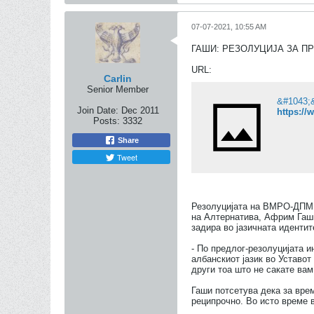
07-07-2021, 10:55 AM
ГАШИ: РЕЗОЛУЦИЈА ЗА П
URL:
Carlin
Senior Member
Join Date:
Dec 2011
https://
Posts:
3332
Share
Tweet
Резолуцијата на ВМРО-ДПМНЕ
на Алтернатива, Африм Гаши
задира во јазичната иденти
- По предлог-резолуцијата 
албанскиот јазик во Уставот 
други тоа што не сакате вам
Гаши потсетува дека за врем
реципрочно. Во исто време в