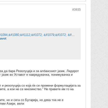
#3935
&#1043;&#1072;&#1096;&#1080;: &#1056;&#1077;&#1079;&#1086;&#1083;&#1091;&#1094;&#1080;&#1112;&#1072; &#1079;&#1072; &#1087;&#1088;&#1086;&#1084;&#1077;&#1085;&#1072; &#1085;&#1072; &#1072;&#1083;&#1073;&#1072;&#1085;&#1089;&#1082;&#1080;&#1086;&#1090; &#1112;&#1072;&#1079;&#1080;&#1082; &#1074;&#1086; &#1059;&#1089;&#1090;&#1072;&#1074;&#1086;&#1090;
tavot
а да бара Резолуција и за албанскиот јазик. Лидерот
 јазик во Уставот е навредувачка, понижувачка и
и резолуција со која ќе се промени формулацијата за
ите, а кои не се мнозинство.“ Не правете им го на
е, но и сега со Бугарија, но дека тоа не е
Елми Азири, вели