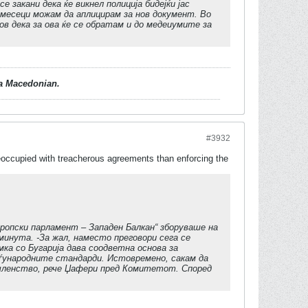
 закани дека ќе викнел полиција бидејќи јас
т месеци можам да аплицирам за нов документ. Во
ов дека за ова ќе се обратам и до медеиумите за
d a Macedonian.
#3932
eoccupied with treacherous agreements than enforcing the
опски парламент – Западен Балкан“ зборуваше на
минута. -За жал, наместо преговори сега се
ка со Бугарија дава соодветна основа за
ѓународните стандарди. Истовремено, сакам да
 членство, рече Џафери пред Комитетот. Според