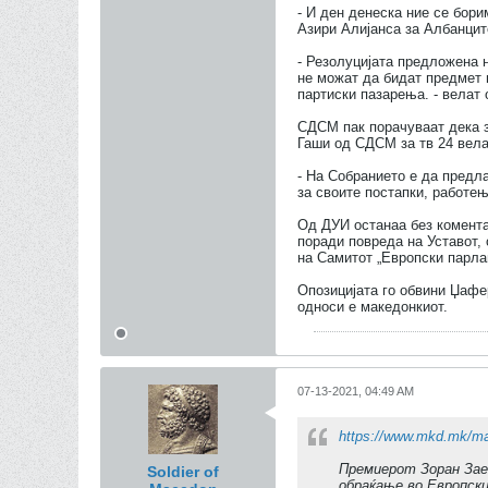
- И ден денеска ние се бори
Азири Алијанса за Албанцит
- Резолуцијата предложена 
не можат да бидат предмет 
партиски пазарења. - вела
СДСМ пак порачуваат дека за
Гаши од СДСМ за тв 24 вел
- На Собранието е да предла
за своите постапки, работе
Од ДУИ останаа без комента
поради повреда на Уставот,
на Самитот „Европски парла
Опозицијата го обвини Џафе
односи е македонкиот.
07-13-2021, 04:49 AM
https://www.mkd.mk/mak
Премиерот Зоран Зае
Soldier of
обраќање во Европски