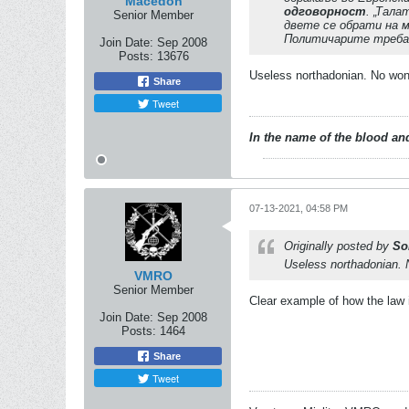
Macedon
одговорност
. „Тал
Senior Member
двете се обрати на м
Политичарите треба д
Join Date:
Sep 2008
Posts:
13676
Useless northadonian. No won
Share
Tweet
In the name of the blood and
07-13-2021, 04:58 PM
Originally posted by
So
Useless northadonian. 
VMRO
Senior Member
Clear example of how the law i
Join Date:
Sep 2008
Posts:
1464
Share
Tweet