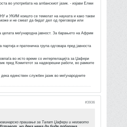
оста во употребата на албанскиот јазик. - изјави Елми
НУ и УКИМ коишто се темелат на науката и како такви
може и не смеат да бидат дел од преговори или
на целата меѓународна јавност. За барањето на Африм
а партија и пратеничка група одговара пред јавноста
совпаѓа во исто време со интерпелацијта за Џафери
азик пред Комитетот за надворешни работи, во рамките
 дека единствен службен јазик во меѓународните
#3936
 новинарско прашање за Талат Џафери и неговото
Уставот, но дека нема да биде побарана