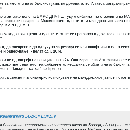
ме за местото на албанскиот јазик во државата, во Уставот, загарантиран
е.
не е авторко дело на ВМРО ДПМНЕ, туку е сиблимат на ставовите на МА
на партиски пазарења. Македонскиот идентитет и македонскиот јазик не 
т од ВМРО ДПМНЕ.
 македонскиот јазик и идентитетот не се преговара и дека тоа е јасно 
ат
га, да расправа и да одлучува за резолуции или инцијативи и сл, а секој
ње и однесување. - велат од СДСМ.
р и не одговорија на повиците на тв 24. Ова барање на Алтернатива се 
 откако претседателот на Собранието, неодамна се обрати на албански ј
мент - Западен Балкан“ во Брисел.
ри за свесно и злонамерно истиснување на македонскиот јазик и потсети
edonija/politi...eA8-SfFEOVziHI
в денеска на отворањето на затворен пазар во Виница, одговори и на
от парламент на албански јазик.
Тој кажа дека Џафери го прекршил 