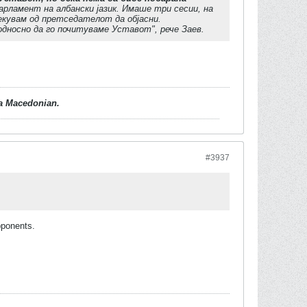
рламент на албански јазик. Имаше три сесии, на
екувам од претседателот да објасни.
односно да го почитуваме Уставот", рече Заев.
d a Macedonian.
#3937
pponents.