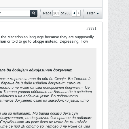
Page
of
263
Filter
#3931
y in the Macedonian language because they are supposedly
ian or told to go to Skopje instead. Depressing. How
еле да добијат еднојазичен документ
ик и морала за тоа да оди до Скопје. Во Тетово ѝ
но барање да ѝ биде издаден документ само на
отсто и не може да има еднојазичен документ. Се
во Тетово упорно одбивале на Биљана да ѝ издадат
едонски и на албански јазик. Во подрачното
ла таков документ само на македонски јазик, што
ми ги побараат. Ми бараа докази дека сум
 документот, но двојазичен без притоа да побарам
„Службеникот ми рече дека не може да ми издаде
ците се под 20 отсто во Тетово и не може да има