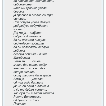
со варварите, татарите и
србоманите
што ми грабнаа убава
девојка,
ја грабнаа и оковаа со три
синџири.
Роб робува убава девојка
роб робува седумдесет
години.
Дај ми ја....сабјата
сабјата дипленица
да си искинам синџири
седумдесетгодишни
да си ослободам девојка
робинка
девојка робинка - лична
Македонија.
Земи ги........очиве
моиве две остри сабји
нанижи си ги како два
остри синџири
околу твоите бели гради.
Земи ја........устава
од неа вода да пиеш
јас ќе си одам в планина
и ќе ти бидам комита.
Јас сум ти твојот комита
Ристо Беломорски
од Грамос и Вичо
Планина.