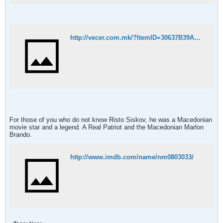
http://vecer.com.mk/?ItemID=30637B39A31B3F4FB3BD0C192CF05971
For those of you who do not know Risto Siskov, he was a Macedonian
movie star and a legend. A Real Patriot and the Macedonian Marlon
Brando.
http://www.imdb.com/name/nm0803033/