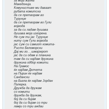
за моја жална
Македонија.
Комунистиве ми даваат
рубата комитска
да се претворам во
Турунџе
да се претворам во Гули
војвода
за да си ладам душава
душава моја изгорена.
Не сум ти јас Турунџе
ниту сум Гули војвода
јас сум си самиот комита-
Ристо Беломорски
Дај ми го....шмајзерот
јас да си одам в планина
там да си најдам дружина
дружина одбор комити.
На Грамос
ќе најдам Делчета
на Пирин ќе најдам
Сандански
на Бигла ќе најдам Јордан
Пиперка.
Дружба да дружам
со комити
дружба да дружам,
бој да си бијам
бој да си бијам со три
ламји со три аждаи