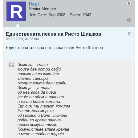
Rogi
Senior Member
Join Date:
Sep 2008
Posts:
2343
Единствената песна на Ристо Шишков
#1
03-19-2009, 07:33 AM
Единствената песна што ја напишал Ристо Шишков
Земи ги... очиве
моиве две остри сабји
нанижи си ги како два
златни синџири
околу твоите бели гради.
Земи ја... устава
од неа вода да пиеш
јас ќе си одам в планина
и ќе ти бидам комита.
Јас сум ти твојот комита
Ристо Беломорски,
од Грамос и Вичо Планина
роден во време опасно,
време комунистичко.
Комунистиве глава кренаа
и мене в зандана турија