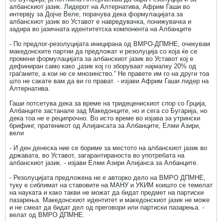
албанскиот јазик. Лидерот на Алтернатива, Африм Гаши во
интервју за Дојче Веле, порачува дека формулацијата за
албанскиот јазик во Уставот е навредувачка, понижувачка и
задира во јазичната идентитетска компонента на Албанците
- По предлог-резолуцијата иницирана од ВМРО-ДПМНЕ, очекувам
македонските партии да предложат и резолуција со која ќе се
промени формулацијата за албанскиот јазик во Уставот кој е
дефиниран само како „јазик кој го зборуваат најмалку 20% од
граѓаните, а кои не се мнозинство.“ Не правете им го на други тоа
што не сакате вам да ви го прават. - изјави Африм Гаши лидер на
Алтернатива.
Гаши потсетува дека за време на тридеценискиот спор со Грција,
Албанците застанале зад Македонците, но и сега со Бугарија, но
дека тоа не е реципрочно. Во исто време во изјава за утрински
брифинг, пратеникот од Алијансата за Албанците, Елми Азири,
вели
- И ден денеска ние се бориме за местото на албанскиот јазик во
државата, во Уставот, загарантираноста во употребата на
албанскиот јазик. - изјави Елми Азири Алијанса за Албанците.
- Резолуцијата предложена не е авторко дело на ВМРО ДПМНЕ,
туку е сиблимат на ставовите на МАНУ и УКИМ коишто се темелат
на науката и како такви не можат да бидат предмет на партиски
пазарења. Македонскиот идентитет и македонскиот јазик не може
и не смеат да бидат дел од преговори или партиски пазарења. -
велат од ВМРО ДПМНЕ.