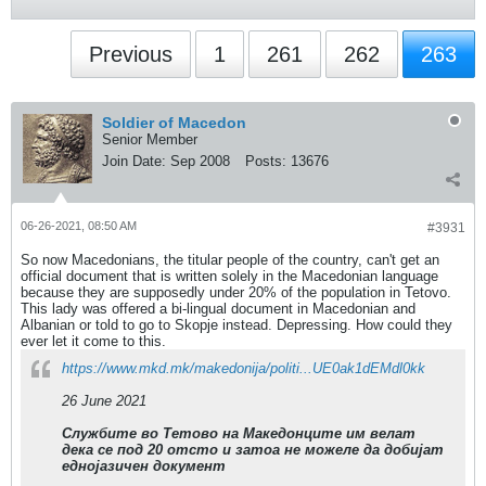
Previous
1
261
262
263
Soldier of Macedon
Senior Member
Join Date:
Sep 2008
Posts:
13676
06-26-2021, 08:50 AM
#3931
So now Macedonians, the titular people of the country, can't get an
official document that is written solely in the Macedonian language
because they are supposedly under 20% of the population in Tetovo.
This lady was offered a bi-lingual document in Macedonian and
Albanian or told to go to Skopje instead. Depressing. How could they
ever let it come to this.
https://www.mkd.mk/makedonija/politi...UE0ak1dEMdl0kk
26 June 2021
Службите во Тетово на Македонците им велат
дека се под 20 отсто и затоа не можеле да добијат
еднојазичен документ