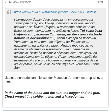
07-13-2021, 04:49 AM
#3936
https://www.mkd.mk/makedonija/politi...eA8-SfFEOVziHI
Премиерот Зоран Заев денеска на отворањето на
затворен пазар во Виница, одговори и на новинарско
прашање за Талат Џафери и неговото обраќање во
Европскиот парламент на албански јазик.
Тој кажа дека
Џафери го прекршил Уставот, но дека нема да биде
побарана одговорност
. „Талат Џафери го прекрши
Уставот со тоа што се обрати во Европскиот
парламент на албански јазик. Имаше три сесии, на
двете се обрати на македонски, на третата на
албански. Нема да побарам одговорност, очекувам од
претседателот да објасни. Политичарите треба да
тргнеме од себе и да бидеме пример како треба да се
однесуваме, односно да го почитуваме Уставот", рече
Заев.
Useless northadonian. No wonder Macedonia's enemies step all over
him.
In the name of the blood and the sun, the dagger and the gun,
Christ protect this soldier, a lion and a Macedonian.