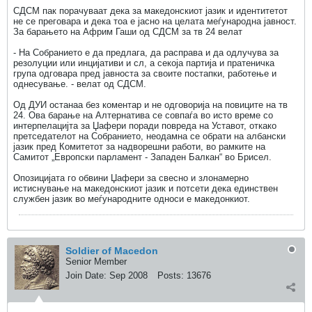
СДСМ пак порачуваат дека за македонскиот јазик и идентитетот
не се преговара и дека тоа е јасно на целата меѓународна јавност.
За барањето на Африм Гаши од СДСМ за тв 24 велат
- На Собранието е да предлага, да расправа и да одлучува за
резолуции или инцијативи и сл, а секоја партија и пратеничка
група одговара пред јавноста за своите постапки, работење и
однесување. - велат од СДСМ.
Од ДУИ останаа без коментар и не одговорија на повиците на тв
24. Ова барање на Алтернатива се совпаѓа во исто време со
интерпелацијта за Џафери поради повреда на Уставот, откако
претседателот на Собранието, неодамна се обрати на албански
јазик пред Комитетот за надворешни работи, во рамките на
Самитот „Европски парламент - Западен Балкан“ во Брисел.
Опозицијата го обвини Џафери за свесно и злонамерно
истиснување на македонскиот јазик и потсети дека единствен
службен јазик во меѓународните односи е македонкиот.
Soldier of Macedon
Senior Member
Join Date:
Sep 2008
Posts:
13676