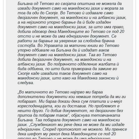
Биљана од Тетово во својата општина не можела да
извади документ само на македонски јазик и морала за
тоа да оди до Скопје. Во Тетово ѝ издавале само
двојазичен документ, на македонски и на албански јазик,
а на нејзиното упорно барање да ѝ биде издаден
документ само на македонски јазик, за што има право,
добила одговор дека Македонците во Тетово се под 20
отсто и не може да има еднојазичен документ. Се
работи за барање за уверение за слободна брачна
состојба. Во Управата за матични книги во Тетово
упорно одбивале на Биљана да ѝ издадат ваков
документ само на македонски јазик. Таа во Тетово
добила двојазичен документ, на македонски и на
албански јазик. Во подрачното одделение жалбата ѝ
бида одбиена, по што била приморана да замине во
Скопје каде извадила таков документ само на
македонски јазик, што како на Македонка законски ѝ
следува.
„Во матичното во Тетово најпрво ми бараа
дополнителни документи кои немаше потреба да ми ги
побараат. Ми бараа докази дека сум платила и и-мејл
коресподенцијата, кои ги доставив. Но проблемот е
нешто друго. Го добив документот, но двојазичен без
притоа да побарам таков“, објаснува тетовчанката
Биљана. Таа побарала документ само на македонски
јазик. „Службеникот ми рече дека не може да ми издаде
еднојазичен. Според протоколот не можело. Ми пренесе
дека шефот му рекол дека Македонците се под 20
отсто во Тетово и не може да има еднојазично