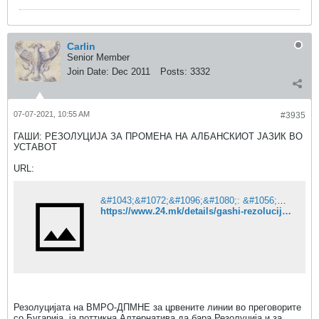
Carlin
Senior Member
Join Date:
Dec 2011
Posts:
3332
07-07-2021, 10:55 AM
#3935
ГАШИ: РЕЗОЛУЦИЈА ЗА ПРОМЕНА НА АЛБАНСКИОТ ЈАЗИК ВО
УСТАВОТ
URL:
&#1043;&#1072;&#1096;&#1080;: &#1056;&#1077;&#1079;&#1086;&#1083;&#1091;&#1094;&#1080;&#1112;&#1072; &#1079;&#1072; &#1087;&#1088;&#1086;&#1084;&#1077;&#1085;&#1072; &#1085;&#1072; &#1072;&#1083;&#1073;&#1072;&#1085;&#1089;&#1082;&#1080;&#1086;&#1090; &#1112;&#1072;&#1079;&#1080;&#1082; &#1074;&#1086; &#1059;&#1089;&#1090;&#1072;&#1074;&#1086;&#1090;
https://www.24.mk/details/gashi-rezolucija-za-promena-na-albanskiot-jazik-vo-ustavot
Резолуцијата на ВМРО-ДПМНЕ за црвените линии во преговорите
со Бугарија, ја поттикна Алтернатива да бара Резолуција и за