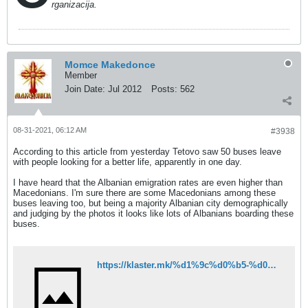
rganizacija.
Momce Makedonce
Member
Join Date:
Jul 2012
Posts:
562
08-31-2021, 06:12 AM
#3938
According to this article from yesterday Tetovo saw 50 buses leave
with people looking for a better life, apparently in one day.
I have heard that the Albanian emigration rates are even higher than
Macedonians. I'm sure there are some Macedonians among these
buses leaving too, but being a majority Albanian city demographically
and judging by the photos it looks like lots of Albanians boarding these
buses.
https://klaster.mk/%d1%9c%d0%b5-%d0%be%d1%81%d1%82%d0%b0%d0%bd%d0%b5-%d0%bb%d0%b8-%d0%bd%d0%b5%d0%ba%d0%be%d1%98-%d0%b2%d0%be-%d0%bc%d0%b0%d0%ba%d0%b5%d0%b4%d0%be%d0%bd%d0%b8%d1%98%d0%b0-%d1%81%d0%b0%d0%bc%d0%be-%d0%b4/?fbclid=IwAR0WCGgM8GzdLJ8RMEyy-sT4QMiSJQQ3k-EBKC1jAJHgMo7t8eD8HTSwOlY#