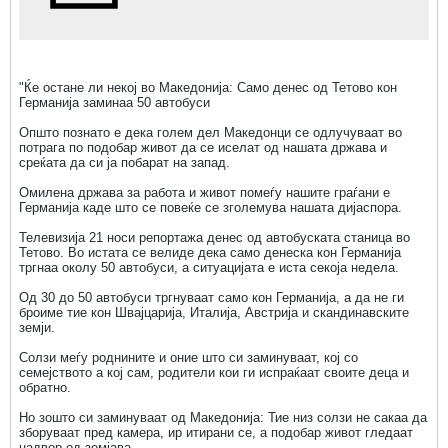
"Ќе остане ли некој во Македонија: Само денес од Тетово кон
Германија заминаа 50 автобуси
Општо познато е дека голем дел Македонци се одлучуваат во
потрага по подобар живот да се иселат од нашата држава и
среќата да си ја побарат на запад.
Омилена држава за работа и живот помеѓу нашите граѓани е
Германија каде што се повеќе се зголемува нашата дијаспора.
Телевизија 21 носи репортажа денес од автобуската станица во
Тетово. Во истата се велиде дека само денеска кон Германија
тргнаа околу 50 автобуси, а ситуацијата е иста секоја недела.
Од 30 до 50 автобуси тргнуваат само кон Германија, а да не ги
броиме тие кон Швајцарија, Италија, Австрија и скандинавските
земји.
Солзи меѓу роднините и оние што си заминуваат, кој со
семејството а кој сам, родители кои ги испраќаат своите деца и
обратно.
Но зошто си заминуваат од Македонија: Тие низ солзи не сакаа да
зборуваат пред камера, ир итирани се, а подобар живот гледаат
надвор од земјава.