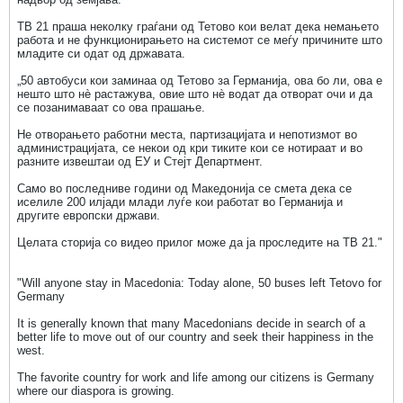
ТВ 21 праша неколку граѓани од Тетово кои велат дека немањето
работа и не функционирањето на системот се меѓу причините што
младите си одат од државата.
„50 автобуси кои заминаа од Тетово за Германија, ова бо ли, ова е
нешто што нè растажува, овие што нè водат да отворат очи и да
се позанимаваат со ова прашање.
Не отворањето работни места, партизацијата и непотизмот во
администрацијата, се некои од кри тиките кои се нотираат и во
разните извештаи од ЕУ и Стејт Департмент.
Само во последниве години од Македонија се смета дека се
иселиле 200 илјади млади луѓе кои работат во Германија и
другите европски држави.
Целата сторија со видео прилог може да ја проследите на ТВ 21."
"Will anyone stay in Macedonia: Today alone, 50 buses left Tetovo for
Germany
It is generally known that many Macedonians decide in search of a
better life to move out of our country and seek their happiness in the
west.
The favorite country for work and life among our citizens is Germany
where our diaspora is growing.