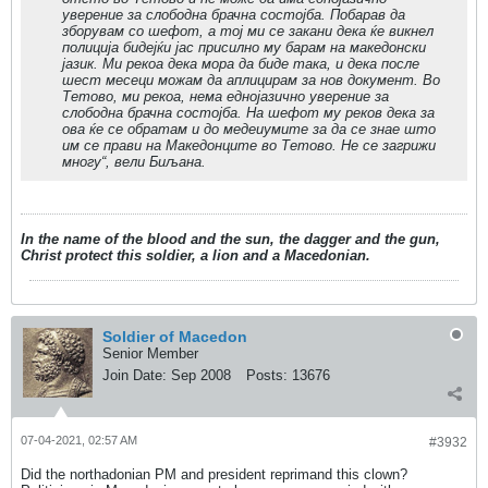
уверение за слободна брачна состојба. Побарав да
зборувам со шефот, а тој ми се закани дека ќе викнел
полиција бидејќи јас присилно му барам на македонски
јазик. Ми рекоа дека мора да биде така, и дека после
шест месеци можам да аплицирам за нов документ. Во
Тетово, ми рекоа, нема еднојазично уверение за
слободна брачна состојба. На шефот му реков дека за
ова ќе се обратам и до медеиумите за да се знае што
им се прави на Македонците во Тетово. Не се загрижи
многу“, вели Биљана.
In the name of the blood and the sun, the dagger and the gun,
Christ protect this soldier, a lion and a Macedonian.
Soldier of Macedon
Senior Member
Join Date:
Sep 2008
Posts:
13676
07-04-2021, 02:57 AM
#3932
Did the northadonian PM and president reprimand this clown?