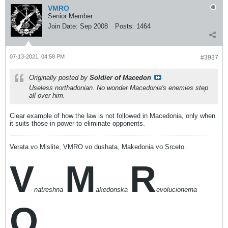
VMRO
Senior Member
Join Date:
Sep 2008
Posts:
1464
07-13-2021, 04:58 PM
#3937
Originally posted by
Soldier of Macedon
Useless northadonian. No wonder Macedonia's enemies step
all over him.
Clear example of how the law is not followed in Macedonia, only when
it suits those in power to eliminate opponents.
Verata vo Mislite, VMRO vo dushata, Makedonia vo Srceto.
V
M
R
natreshna
akedonska
evolucionerna
O