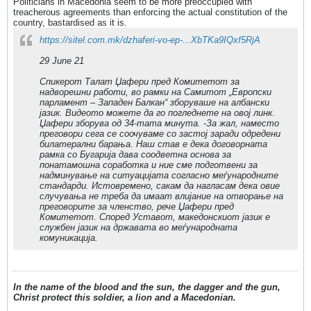
Politicians in Macedonia seem to be more preoccupied with
treacherous agreements than enforcing the actual constitution of the
country, bastardised as it is.
https://sitel.com.mk/dzhaferi-vo-ep-...XbTKa9IQxf5RjA
29 June 21
Спикерот Талат Џафери пред Комитетот за
надворешни работи, во рамки на Самитот „Европски
парламент – Западен Балкан“ зборуваше на албански
јазик. Видеото можете да го погледнете на овој линк.
Џафери зборува од 34-тата минута. -За жал, наместо
преговори сега се соочуваме со застој заради одредени
билатерални барања. Наш став е дека договорната
рамка со Бугарија дава соодветна основа за
понатамошна соработка и ние сме подготвени за
надминување на ситуацијата согласно меѓународните
стандарди. Истовремено, сакам да нагласам дека овие
случувања не треба да имаат влијание на отворање на
преговорите за членство, рече Џафери пред
Комитетот. Според Уставот, македонскиот јазик е
службен јазик на државата во меѓународната
комуникација.
In the name of the blood and the sun, the dagger and the gun,
Christ protect this soldier, a lion and a Macedonian.