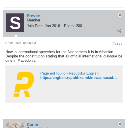
Stevce
Member
Join Date:
Jan 2016
Posts:
200
07-04-2021, 04:00 AM
#3933
Now in international speeches for the Northerners it is in Albanian.
Despite the constitution stating that all official international dialogue be
dine in Macedonia.
Page not found - Republika English
https://english.republika.mk/news/macedonia/macedonias-speaker-xhaferi-addresses-the-eu-parliament-in-albanian-language/?fbclid=IwAR3XfaJMDNa23aFyjZyVsKrf3BsD7t0rUbvE0PaWVrN5MKm5W9apwNDYlrU
Carlin