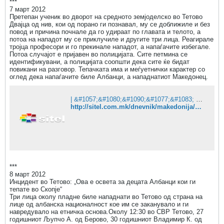
***
7 март 2012
Претепан ученик во дворот на средното земјоделско во Тетово
Двајца од нив, кои од порано ги познавал, му се доближиле и без
повод и причина почнале да го удираат по главата и телото, а
потоа на нападот му се приклучиле и другите три лица. Реагирале
тројца професори и го прекинале нападот, а напаѓачите избегале.
Потоа случајот е пријавен во полицијата. Сите петмина се
идентификувани, а полицијата соопшти дека сите ќе бидат
повикани на разговор. Тепачката има и меѓуетнички карактер со
оглед дека напаѓачите биле Албанци, а нападнатиот Македонец.
| &#1057;&#1080;&#1090;&#1077;&#1083; &#1058;&#1077;&#1083;&#1077;&#1074;&#1080;&#1079;&#1080;&#1112;&#1072;
http://sitel.com.mk/dnevnik/makedonija/pretepan-uchenik-vo-dvorot-na-srednoto-zemjodelsko-vo-tetovo
***
8 март 2012
Инцидент во Тетово: „Ова е освета за децата Албанци кои ги
тепате во Скопје“
Три лица околу пладне биле нападнати во Тетово од страна на
лице од албанска националност кое им се заканувало и ги
навредувало на етничка основа.Околу 12:30 во СВР Тетово, 27
годишниот Љупчо А. од Берово, 30 годишниот Владимир К. од