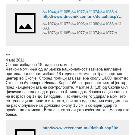
&#1044;&#1085;&#1077;&#1074;&#1085;&#1080;&#1082; is under construction
http://www.dnevnik.com.mk/default.asp?ItemID=38870A72192BDF4FB81208BC7B2D5C07
&#1074;&#1072;&#1096;&#1080;&#1086;&#1
090;
&#1076;&#1085;&#1077;&#1074;&#1077;&#1
085;
&#1080;&#1085;&#1092;&#1086;&#1088;&#1
084;&#1072;&#1090;&#1086;&#1088;
***
4 мај 2011
Со нож избодено 18-годишно момче
Четири момчиња од албанска националност завчера напладне
претепале и со нож изболе 18-годишно момче во Транспортниот
центар во Скопје. Според полицијата завчера околу 14.00 часот во
Скопје на булеварот Никола Карев” бб во Транспортниот цЦентар,
пред канцелеријата на контролорите, Мартин Ј. (18) од Скопје бил
физички нападнат од страна на 4 лица од албанска националност
на возраст од 17 до 19 години. Насилниците го удирале момчето
со тупаници по лицето и телото, при што еден од нив извадил нож
на расклопување со должина околу 15 см и со еден удар го
пробол во стомакот. Веднаш потоа лицата избегале кон Народната
банка.
http://www.vecer.com.mk/default.asp?ItemID=CD050F257F774B45AA555AEE2E409D44