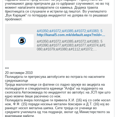
училишниот двор притрчале да го одбранат соученикот, но во тој
момент напаѓачите возвратиле со камења. Додека траела
бркотницата се слушнале и истрели од пиштол. Во училиштето
„Вук Караџиќ“ го потврдија инцидентот но допрва ќе го решаваат
проблемот.
&#1050;&#1072;&#1085;&#1072;&#1083; 5
http://kanal5.com.mk/default.aspx?mId=37&eventId=60273&egId=13
&#1050;&#1072;&#1085;&#1072;&#1083; 5
&#1090;&#1077;&#1083;&#1077;&#1074;&#1
080;&#1079;&#1080;&#1112;&#1072;
&#1082;&#1072;&#1082;&#1086;
&#1077;&#1076;&#1085;&#1072;
&#1086;&#1076;
&#1074;&#1086;&#1076;&#1077;&#1095;&#1
***
082;&#1080;&#1090;&#1077;
20 октомври 2010
&#1090;&#1077;&#1083;&#1077;&#1074;&#1
Полицијата ги претресува автобусите во потрага по насилните
080;&#1079;&#1080;&#1089;&#1082;&#1080;
средношколци
&#1082;&#1091;&#1116;&#1080;
Тројца малолетници се фатени со ладно оружје во акцијата на
&#1074;&#1086;
полицајците и специјалната единици “Алфа“ на подрачјето на
&#1052;&#1072;&#1082;&#1077;&#1076;&#1
скопската Автокоманда по инцидентот во автобус на ЈСП при што
086;&#1085;&#1080;&#1112;&#1072;,
едно момче беше расечено со нож.
&#1086;&#1076; 1998
Полицијата вчера попладне ги привела Х.И. (16) кој со себе носел
&#1075;&#1086;&#1076;&#1080;&#1085;&#1
нож, Ф.Ф. (15) поради носење метален боксирач и Д.Т. (16) кој во
072; &#1085;&#1072;
ранецот носел метална шипка. Сите тројца се ученици во
&#1084;&#1072;&#1083;&#1080;&#1090;&#1
средните училишта од тоа подрачје, велат од Министерството за
077;
внатрешни работи.
&#1077;&#1082;&#1088;&#1072;&#1085;&#1