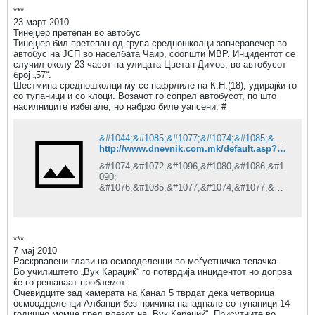
***
23 март 2010
Тинејџер претепан во автобус
Тинејџер бил претепан од група средношколци завчеравечер во
автобус на ЈСП во населбата Чаир, соопшти МВР. Инцидентот се
случил околу 23 часот на улицата Цветан Димов, во автобусот
број „57“.
Шестмина средношколци му се нафрлиле на К.Н.(18), удирајќи го
со тупаници и со клоци. Возачот го сопрел автобусот, по што
насилниците избегале, но набрзо биле уапсени. #
&#1044;&#1085;&#1077;&#1074;&#1085;&#1080;&#1082; is under construction
http://www.dnevnik.com.mk/default.asp?ItemID=5A6E65142DCE4F4FA49B7B0EF518AFE9
&#1074;&#1072;&#1096;&#1080;&#1086;&#1
090;
&#1076;&#1085;&#1077;&#1074;&#1077;&#1
085;
&#1080;&#1085;&#1092;&#1086;&#1088;&#1
084;&#1072;&#1090;&#1086;&#1088;
***
7 мај 2010
Раскрвавени глави на осмооделенци во меѓуетничка тепачка
Во училиштето „Вук Караџиќ“ го потврдија инцидентот но допрва
ќе го решаваат проблемот.
Очевидците зад камерата на Канал 5 тврдат дека четворица
осмоодделенци Албанци без причина нападнале со тупаници 14
годишно момче пред влезот на „Вук Караџиќ“. Присутните во