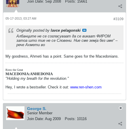
Join Date:
Sep 2008
Posts:
15661
05-17-2013, 03:27 AM
#3109
Originally posted by
lavce pelagonski
Албанците не се согласуваат да се викаат ФИРОМ
затоа што тие не се Словени. Ние сме земја без име“ –
рече Ахмети во
My goodness, Ahmeti has a point. Same goes for the Macedonians.
Risto the Great
MACEDONIA:ANHEDONIA
"Holding my breath for the revolution."
Hey, I wrote a bestseller. Check it out:
www.ren-shen.com
George S.
Senior Member
Join Date:
Aug 2009
Posts:
10116