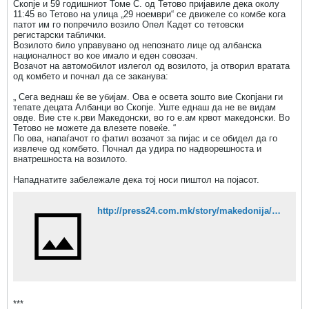
Скопје и 59 годишниот Томе С. од Тетово пријавиле дека околу
11:45 во Тетово на улица „29 ноември“ се движеле со комбе кога
патот им го попречило возило Опел Кадет со тетовски
регистарски таблички.
Возилото било управувано од непознато лице од албанска
националност во кое имало и еден совозач.
Возачот на автомобилот излегол од возилото, ја отворил вратата
од комбето и почнал да се заканува:
„ Сега веднаш ќе ве убијам. Ова е освета зошто вие Скопјани ги
тепате децата Албанци во Скопје. Уште еднаш да не ве видам
овде. Вие сте к.рви Македонски, во го е.ам крвот македонски. Во
Тетово не можете да влезете повеќе. “
По ова, напаѓачот го фатил возачот за пијас и се обидел да го
извлече од комбето. Почнал да удира по надворешноста и
внатрешноста на возилото.
Нападнатите забележале дека тој носи пиштол на појасот.
http://press24.com.mk/story/makedonija/incident-vo-tetovo-%E2%80%9Eova-e-osveta-za-decata-albanci-koi-gi-tepate-vo-skopje%E2%80%9C
***