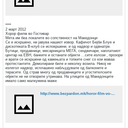
****
2 март 2012
Хорор филм во Гостивар
Мета им беа локалите во сопственост на Македонци
Се е искршено, ни јавува нашиот извор. Кафичот Бејби Блуе и
дискотеката В-клуб се испокршени, и од надвор и одвнатре.
Бутици, продавници, месарницата МЕГА, сендвичари, наплатниот
центар на ЕВН, банките и останати објекти …сите излози , прозори
и врати се искршени од камењата и топките снег со кои маваа
протестантите. Демолирани биле и неколку возила. Никој не
излегол надвор, исплашено набљудувале од балконите и
терасите. Од страв многу од продавниците и угостителските
објекти не ни отвориле утринава. На улиците од Македонците
имало само малкумина мажи.
http://www.bezpardon.mk/horor-film-vo-gostivar-iskrsheni-izlozi-prazni-duk-ani-smrtni-zakani/