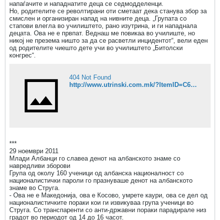
напаѓачите и нападнатите деца се седмодделенци.
Но, родителите се револтирани оти сметаат дека станува збор за
смислен и организиран напад на нивните деца. „Групата со
стапови влегла во училиштето, рано изутрина, и ги нападнала
децата. Ова не е првпат. Веднаш ме повикаа во училиште, но
никој не презема ништо за да се расветли инцидентот“, вели еден
од родителите чиешто дете учи во училиштето „Битолски
конгрес“.
404 Not Found
http://www.utrinski.com.mk/?ItemID=C6A319342C17E44CAC3780F1072E6F1
***
29 ноември 2011
Млади Албанци го славеа денот на албанското знаме со
навредливи зборови
Група од околу 160 ученици од албанска националност со
националистички пароли го празнуваше денот на албанското
знаме во Струга.
- Ова не е Македонија, ова е Косово, умрете каури, ова се дел од
националистичките пораки кои ги извикуваа група ученици во
Струга. Со транспаренти со анти-државни пораки парадирале низ
градот во периодот од 14 до 16 часот.