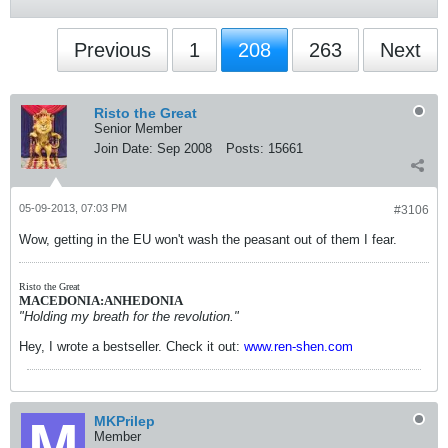
Previous
1
208
263
Next
Risto the Great
Senior Member
Join Date:
Sep 2008
Posts:
15661
05-09-2013, 07:03 PM
#3106
Wow, getting in the EU won't wash the peasant out of them I fear.
Risto the Great
MACEDONIA:ANHEDONIA
"Holding my breath for the revolution."
Hey, I wrote a bestseller. Check it out:
www.ren-shen.com
MKPrilep
Member