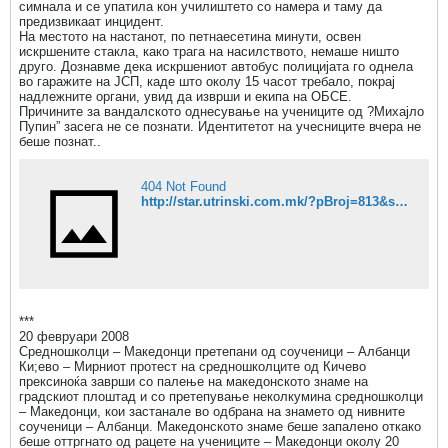
симнала и се упатила кон училиштето со намера и таму да
предизвикаат инцидент.
На местото на настанот, по петнаесетина минути, освен
искршените стакла, како трага на насилството, немаше ништо
друго. Дознавме дека искршениот автобус полицијата го однела
во гаражите на ЈСП, каде што околу 15 часот требало, покрај
надлежните органи, увид да изврши и екипа на ОБСЕ.
Причините за вандалското однесување на учениците од ?Михајло
Пупин” засега не се познати. Идентитетот на учесниците вчера не
беше познат..
404 Not Found
http://star.utrinski.com.mk/?pBroj=813&stID=4557&pR=3
***
20 февруари 2008
Средношколци – Македонци претепани од соученици – Албанци
Ки;ево – Мирниот протест на средношколците од Кичево
прексиноќа заврши со палење на македонското знаме на
градскиот плоштад и со претепување неколкумина средношколци
– Македонци, кои застанале во одбрана на знамето од нивните
соученици – Албанци. Македонското знаме беше запалено откако
беше оттргнато од рацете на учениците – Македонци околу 20