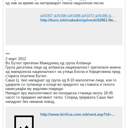
од нив за време на натпреварот пееле недолични песни.
086;&#1085;&#1080;&#1112;&#1072;,
&#1086;&#1076; 1998
&#1075;&#1086;&#1076;&#1080;&#1085;&#1
072; &#1085;&#1072;
&#1057;&#1090;&#1088;&#1072;&#1085;&#1080;&#1094;&#1072;&#1090;&#1072; &#1085;&#1077; &#1077; &#1087;&#1088;&#1086;&#1085;&#1072;&#1112;&#1076;&#1077;&#1085;&#1072;. &#8211; &#1050;&#1091;&#1088;&#1080;&#1088;
&#1084;&#1072;&#1083;&#1080;&#1090;&#1
http://kurir.mk/makedonija/vesti/62861-Nedolicni-pesni-na-natprevarot-Lirija-Torus-SCBT
077;
&#1077;&#1082;&#1088;&#1072;&#1085;&#1
080; &#1076;&#1086;
&#1075;&#1083;&#1077;&#1076;&#1072;&#1
114;&#1077;
&#1086;&#1085;&#1083;&#1072;&#1112;&#1
085;
***
&#1076;&#1077;&#1085;&#1077;&#1089;,
2 март 2012
&#1080;&#1079;&#1074;&#1077;&#1089;&#1
Во Бутел претепан Македонец од група Албанци
090;&#1091;&#1074;&#1072;
Група десетина лица од албанска националност претепале момче
&#1079;&#1072;
од македонска националност на улица Босна и Херцеговина пред
&#1085;&#1072;&#1112;&#1085;&#1086;&#1
старата општина Бутел.
074;&#1080;&#1090;&#1077;
Сашо Ц. бил нападнат од група од 8-10 малолетни лица, кои го
&#1074;&#1077;&#1089;&#1090;&#1080;...
удирале со тупаници и клоци во пределот на главата и телото
нанесувајќи му видливи повреди.
Нападот врз малолетникот во полициска станица околу 18:45
часот го пријавил неговиот татко. Според пријавата Сашо бил
нападнат без никаков повод.
http://www.kirilica.com.mk/vest.asp?id=68403