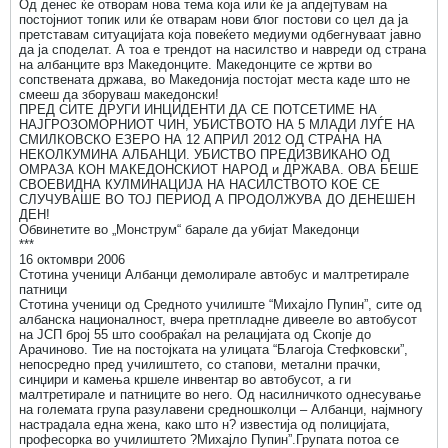
Од денес ќе отворам нова тема која или ќе ја апдејтувам на
постојниот топик или ќе отварам нови блог постови со цел да ја
претставам ситуацијата која повеќето медиуми одбегнуваат јавно
да ја споделат. А тоа е трендот на насилство и навреди од страна
на албанците врз Македонците. Македонците се жртви во
сопствената држава, во Македонија постојат места каде што не
смееш да зборуваш македонски!
ПРЕД СИТЕ ДРУГИ ИНЦИДЕНТИ ДА СЕ ПОТСЕТИМЕ НА
НАЈГРОЗОМОРНИОТ ЧИН, УБИСТВОТО НА 5 МЛАДИ ЛУЃЕ НА
СМИЛКОВСКО ЕЗЕРО НА 12 АПРИЛ 2012 ОД СТРАНА НА
НЕКОЛКУМИНА АЛБАНЦИ. УБИСТВО ПРЕДИЗВИКАНО ОД
ОМРАЗА КОН МАКЕДОНСКИОТ НАРОД и ДРЖАВА. ОВА БЕШЕ
СВОЕВИДНА КУЛМИНАЦИЈА НА НАСИЛСТВОТО КОЕ СЕ
СЛУЧУВАШЕ ВО ТОЈ ПЕРИОД А ПРОДОЛЖУВА ДО ДЕНЕШЕН
ДЕН!
Обвинетите во „Монструм“ барале да убијат Македонци
***
16 октомври 2006
Стотина ученици Албанци демолирале автобус и малтретирале
патници
Стотина ученици од Средното училиште “Михајло Пупин”, сите од
албанска националност, вчера претпладне дивееле во автобусот
на ЈСП број 55 што сообраќал на релацијата од Скопје до
Арачиново. Тие на постојката на улицата “Благоја Стефковски”,
непосредно пред училиштето, со стапови, метални прачки,
синџири и камења кршеле инвентар во автобусот, а ги
малтретирале и патниците во него. Од насилничкото однесување
на големата група разулавени средношколци – Албанци, најмногу
настрадала една жена, како што н? известија од полицијата,
професорка во училиштето ?Михајло Пупин”.Групата потоа се