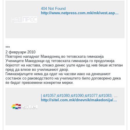
404 Not Found
http://www.netpress.com.mk/mk/vest.asp?id=48600&kategorija=7
***
2 февруари 2010
Повторно нападнат Македонец во тетовската гимназија
Учениците Македонци од тетовската гимназија го продолжија
бојкотот на настава, откако денес уште еден од нив беше истепан
пред да влезе во училишниот двор.
Гимназијалците нема да одат на часови иако на денешниот
состанок со раководството на училиштето било договорено дека
ќе бидат превземени конкретни мерки.
| &#1057;&#1080;&#1090;&#1077;&#1083; &#1058;&#1077;&#1083;&#1077;&#1074;&#1080;&#1079;&#1080;&#1112;&#1072;
http://sitel.com.mk/dnevnik/makedonija/povtorno-napadnat-makedonec-vo-tetovskata-gimnazija