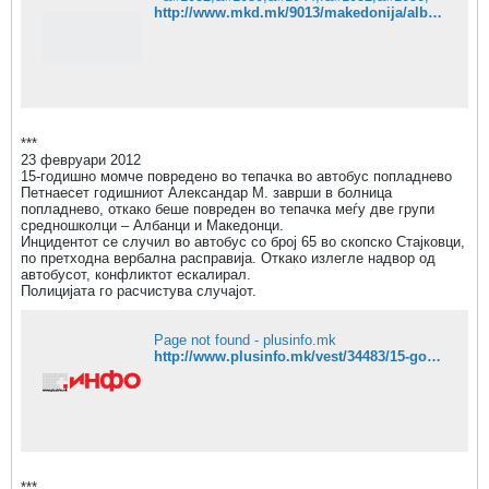
http://www.mkd.mk/9013/makedonija/albancite-od-struga-mu-dadoa-podrska-na-minar-ismaili/
***
23 февруари 2012
15-годишно момче повредено во тепачка во автобус попладнево
Петнаесет годишниот Александар М. заврши в болница
попладнево, откако беше повреден во тепачка меѓу две групи
средношколци – Албанци и Македонци.
Инцидентот се случил во автобус со број 65 во скопско Стајковци,
по претходна вербална расправија. Откако излегле надвор од
автобусот, конфликтот ескалирал.
Полицијата го расчистува случајот.
Page not found - plusinfo.mk
http://www.plusinfo.mk/vest/34483/15-godishno-momche-povredeno-vo-tepachka-vo-avtobus-popladnevo
***