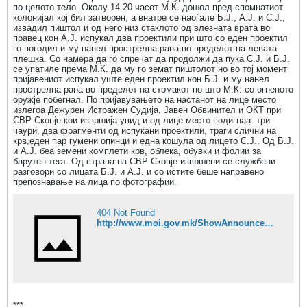
по целото тело. Околу 14.20 часот М.К. дошол пред спомнатиот
колонијал кој бил затворен, а внатре се наоѓале Б.Ј., А.Ј. и С.Ј.,
извадил пиштол и од него низ стаклото од влезната врата во
правец кон А.Ј. испукал два проектили при што со еден проектил
го погодил и му нанел прострелна рана во пределот на левата
плешка. Со намера да го спречат да продолжи да пука С.Ј. и Б.Ј.
се упатиле према М.К. да му го земат пиштолот но во тој момент
пријавениот испукал уште еден проектил кон Б.Ј. и му нанел
прострелна рана во пределот на стомакот по што М.К. со огненото
оружје побегнал. По пријавувањето на настанот на лице место
излегоа Дежурен Истражен Судија, Јавен Обвинител и ОКТ при
СВР Скопје кои извршија увид и од лице место подигнаа: три
чаури, два фрагменти од испукани проектили, траги слични на
крв,еден пар гумени опинци и една кошула од лицето С.Ј.. Од Б.Ј.
и А.Ј. беа земени комплети крв, облека, обувки и фолии за
барутен тест. Од страна на СВР Скопје извршени се службени
разговори со лицата Б.Ј. и А.Ј. и со истите беше направено
препознавање на лица по фотографии.
404 Not Found
http://www.moi.gov.mk/ShowAnnouncements.aspx?ItemID=6299&mid=1437&tabId=126&tabindex=0
***