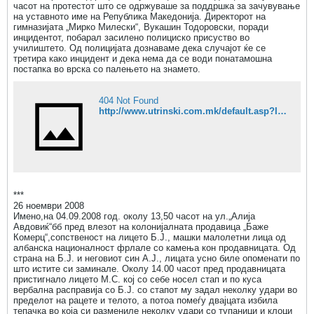
часот на протестот што се одржуваше за поддршка за зачувување
на уставното име на Република Македонија. Директорот на
гимназијата „Мирко Милески“, Вукашин Тодоровски, поради
инцидентот, побарал засилено полициско присуство во
училиштето. Од полицијата дознаваме дека случајот ќе се
третира како инцидент и дека нема да се води понатамошна
постапка во врска со палењето на знамето.
404 Not Found
http://www.utrinski.com.mk/default.asp?ItemID=11AE8EF53BC5D94E9D67CF4DB4C73830
***
26 ноември 2008
Имено,на 04.09.2008 год. околу 13,50 часот на ул.„Алија
Авдовиќ“бб пред влезот на колонијалната продавица „Баже
Комерц“,сопственост на лицето Б.Ј., машки малолетни лица од
албанска националност фрлале со камења кон продавницата. Од
страна на Б.Ј. и неговиот син А.Ј., лицата усно биле опоменати по
што истите си заминале. Околу 14.00 часот пред продавницата
пристигнало лицето М.С. кој со себе носел стап и по куса
вербална расправија со Б.Ј. со стапот му задал неколку удари во
пределот на рацете и телото, а потоа помеѓу двајцата избила
тепачка во која си размениле неколку удари со тупаници и клоци