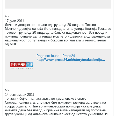
090;&#1091;&#1074;&#1072;
&#1079;&#1072;
&#1085;&#1072;&#1112;&#1085;&#1086;&#1
074;&#1080;&#1090;&#1077;
***
&#1074;&#1077;&#1089;&#1090;&#1080;...
17 јули 2011
Дечко и девојка претепани од група од 20 лица во Тетово
Момче и девојка синоќа биле нападнати на улица Благоја Тоска во
Тетово. Група од 20 лица од албанска националност без повод и
причина почнале да ги тепаат момчето и девојката од македонска
националност со тупаници и боксови во главата и телото, велат
од МВР.
Page not found - Press24
http://www.press24.mk/story/makedonija/dechko-i-devojka-pretepani-od-grupa-od-20-lica-vo-tetovo
***
14 септември 2011
Тензии и бојкот на наставата во кумановско Лопате
Според полицијата, случајот бил пријавен завчера од страна на
тројца родители. Тие во кумановската полиција кажале дека
нивните деца без повод и причина биле нападнати од поголема
група ученици од албанска националност од истото училиште. И