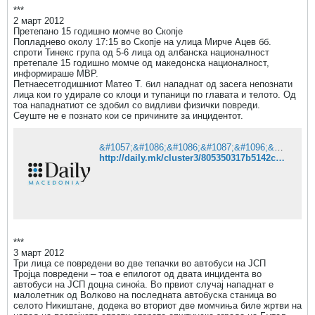
***
2 март 2012
Претепано 15 годишно момче во Скопје
Попладнево околу 17:15 во Скопје на улица Мирче Ацев бб.
спроти Тинекс група од 5-6 лица од албанска националност
претепале 15 годишно момче од македонска националност,
информираше МВР.
Петнаесетгодишниот Матео Т. бил нападнат од засега непознати
лица кои го удирале со клоци и тупаници по главата и телото. Од
тоа нападнатиот се здобил со видливи физички повреди.
Сеуште не е познато кои се причините за инцидентот.
&#1057;&#1086;&#1086;&#1087;&#1096;&#1090;&#1077;&#1085;&#1080;&#1077; &#1086;&#1076; daily.mk
http://daily.mk/cluster3/805350317b5142c7ccea2ea72b1d395f/popladnevo-pretepano-15-godishno-momche-vo-skopje
***
3 март 2012
Три лица се повредени во две тепачки во автобуси на ЈСП
Тројца повредени – тоа е епилогот од двата инцидента во
автобуси на ЈСП доцна синоќа. Во првиот случај нападнат е
малолетник од Волково на последната автобуска станица во
селото Никиштане, додека во вториот две момчиња биле жртви на