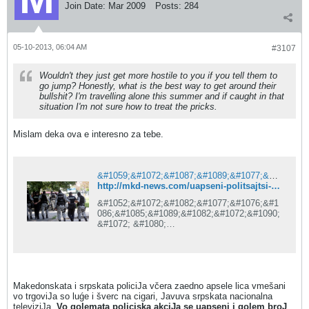
Join Date:
Mar 2009
Posts:
284
05-10-2013, 06:04 AM
#3107
Wouldn't they just get more hostile to you if you tell them to
go jump? Honestly, what is the best way to get around their
bullshit? I'm travelling alone this summer and if caught in that
situation I'm not sure how to treat the pricks.
Mislam deka ova e interesno za tebe.
&#1059;&#1072;&#1087;&#1089;&#1077;&#1085;&#1080; &#1087;&#1086;&#1083;&#1080;&#1094;&#1072;&#1112;&#1094;&#1080; &#1080; &#1094;&#1072;&#1088;&#1080;&#1085;&#1080;&#1094;&#1080; &#8211; &#1040;&#1082;&#1094;&#1080;&#1112;&#1072; &#1085;&#1072; &#1084;&#1072;&#1082;&#1077;&#1076;&#1086;&#1085;&#1089;&#1082;&#1072;&#1090;&#1072; &#1080; &#1089;&#1088;&#1087;&#1089;&#1082;&#1072;&#1090;&#1072; &#1087;&#1086;&#1083;&#1080;&#1094;&#1080;&#1112;&#1072;
http://mkd-news.com/uapseni-politsajtsi-i-tsarinitsi-aktsija-na-makedonskata-i-srpskata-politsija/
&#1052;&#1072;&#1082;&#1077;&#1076;&#1
086;&#1085;&#1089;&#1082;&#1072;&#1090;
&#1072; &#1080;
&#1089;&#1088;&#1087;&#1089;&#1082;&#1
072;&#1090;&#1072;
&#1087;&#1086;&#1083;&#1080;&#1094;&#1
080;&#1112;&#1072;
&#1074;&#1095;&#1077;&#1088;&#1072;
Makedonskata i srpskata policiJa včera zaedno apsele lica vmešani
&#1079;&#1072;&#1077;&#1076;&#1085;&#1
vo trgoviJa so luǵe i šverc na cigari, Javuva srpskata nacionalna
086;
televiziJa.
Vo golemata policiska akciJa se uapseni i golem broJ
&#1072;&#1087;&#1089;&#1077;&#1083;&#1