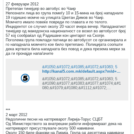
27 февруари 2012
Претепан тинејџер во автобус во Чаир
Непознати лица во група помеѓу 10 и 15-мина на број нападнале
19 годишно момче на улицата Цветан Димов во Чаир.
Момчето имало повеќе повреди по главата и по телото.
Инцидентот се случил околу 20 часот вчера вечер. Нападанатиот
тинејџер од македонска националност се возел во автобусот број
57 кој сообраќал од Радишани кон центарот на Скопје.
Поголема група помлади патници во автобусот се организирала и
го нападнала момчето кое било претепано. Полицијата соопшти
дека жртвата била нападната без повод и дека презема мерки за
да ги пронајде напаѓачите
&#1050;&#1072;&#1085;&#1072;&#1083; 5
http://kanal5.com.mk/default.aspx?mId=37&egId=13&eventId=87713
&#1050;&#1072;&#1085;&#1072;&#1083; 5
&#1090;&#1077;&#1083;&#1077;&#1074;&#1
080;&#1079;&#1080;&#1112;&#1072;
&#1082;&#1072;&#1082;&#1086;
&#1077;&#1076;&#1085;&#1072;
&#1086;&#1076;
&#1074;&#1086;&#1076;&#1077;&#1095;&#1
***
082;&#1080;&#1090;&#1077;
2 март 2012
&#1090;&#1077;&#1083;&#1077;&#1074;&#1
Недолични песни на натпреварот Лирија-Торус СЦБТ
080;&#1079;&#1080;&#1089;&#1082;&#1080;
Од Министерството за внатрешни работи информираат дека на
&#1082;&#1091;&#1116;&#1080;
натпреварот присуствувале околу 500 навивачи.
&#1074;&#1086;
Околу 150 биле фанови на Лирија. Група од десеттина навивачи
&#1052;&#1072;&#1082;&#1077;&#1076;&#1