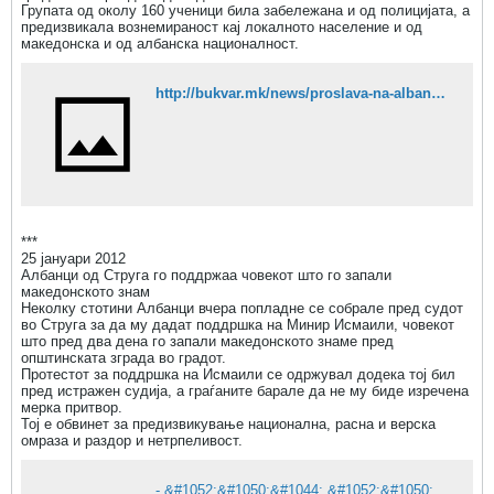
Групата од околу 160 ученици била забележана и од полицијата, а
предизвикала вознемираност кај локалното население и од
македонска и од албанска националност.
http://bukvar.mk/news/proslava-na-albanskoto-zname-vo-struga-ova-ne-e-makedonija-ova-e-kosovo?newsid=5NWm
***
25 јануари 2012
Албанци од Струга го поддржаа човекот што го запали
македонското знам
Неколку стотини Албанци вчера попладне се собрале пред судот
во Струга за да му дадат поддршка на Минир Исмаили, човекот
што пред два дена го запали македонското знаме пред
општинската зграда во градот.
Протестот за поддршка на Исмаили се одржувал додека тој бил
пред истражен судија, а граѓаните барале да не му биде изречена
мерка притвор.
Тој е обвинет за предизвикување национална, расна и верска
омраза и раздор и нетрпеливост.
- &#1052;&#1050;&#1044;.&#1052;&#1050;