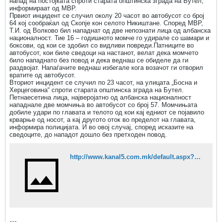
напад на постојката спроти старата општинска зграда на Бутел,
информираат од МВР.
Првиот инцидент се случил околу 20 часот во автобусот со број
64 кој сообраќал од Скопје кон селото Никиштане. Според МВР,
Т.И. од Волково бил нападнат од две непознати лица од албанска
националност. Тие 16 – годишното момче го удирале со шамари и
боксови, од кои се здобил со видливи повреди.Патниците во
автобусот, кои биле сведоци на настанот, велат дека момчето
било нападнато без повод и дека веднаш се обиделе да ги
раздвојат. Напаѓачите веднаш избегале кога возачот ги отворил
вратите од автобусот.
Вториот инцидент се случил по 23 часот, на улицата „Босна и
Херцеговина“ спроти старата општинска зграда на Бутел.
Петнаесетина лица, најверојатно од албанска националност
нападнале две момчиња во автобусот со број 57. Момчињата
добиле удари по главата и телото од кои кај едниот се појавило
крварње од носот, а кај другото оток во пределот на главата,
информира полицијата. И во овој случај, според исказите на
сведоците, до нападот дошло без претходен повод.
http://www.kanal5.com.mk/default.aspx?mId=37&egId=13&eventId=87972