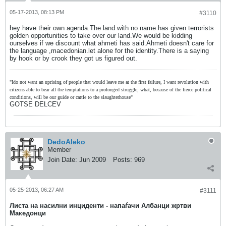
05-17-2013, 08:13 PM
#3110
hey have their own agenda.The land with no name has given terrorists
golden opportunities to take over our land.We would be kidding
ourselves if we discount what ahmeti has said.Ahmeti doesn't care for
the language ,macedonian.let alone for the identity.There is a saying
by hook or by crook they got us figured out.
"Ido not want an uprising of people that would leave me at the first failure, I want revolution with
citizens able to bear all the temptations to a prolonged struggle, what, because of the fierce political
conditions, will be our guide or cattle to the slaughterhouse"
GOTSE DELCEV
DedoAleko
Member
Join Date:
Jun 2009
Posts:
969
05-25-2013, 06:27 AM
#3111
Листа на насилни инциденти - напаѓачи Албанци жртви
Македонци