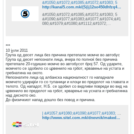
&#1050;&#1072;&#1085;&#1072;&#1083; 5
http://kanal5.com.mk/(S(ij12so450dhfzq45cbipnpnr))/default.aspx?egId=13&eventId=75419&mId=37
&#1050;&#1072;&#1085;&#1072;&#1083; 5
&#1090;&#1077;&#1083;&#1077;&#1074;&#1
080;&#1079;&#1080;&#1112;&#1072;
&#1082;&#1072;&#1082;&#1086;
&#1077;&#1076;&#1085;&#1072;
&#1086;&#1076;
&#1074;&#1086;&#1076;&#1077;&#1095;&#1
***
082;&#1080;&#1090;&#1077;
10 јули 2011
&#1090;&#1077;&#1083;&#1077;&#1074;&#1
Група од десет лица без причина претепале момче во автобус
080;&#1079;&#1080;&#1089;&#1082;&#1080;
Група од десет непознати лица, вчера по полноќ без причина
&#1082;&#1091;&#1116;&#1080;
претепале 20-годишно момче во автобусот број 57. Од ударите,
&#1074;&#1086;
момчето се здобило со црвенило на грбот, крвавење на устата и
&#1052;&#1072;&#1082;&#1077;&#1076;&#1
гребнатина на окото.
086;&#1085;&#1080;&#1112;&#1072;,
Непознатите лица од албанска националност го нападнале
&#1086;&#1076; 1998
момчето удирајќи го со тупаници и клоци во пределот на главата и
&#1075;&#1086;&#1076;&#1080;&#1085;&#1
телото. Од нападот, Н.Б. се здобил со видливи повреди во вид на
072; &#1085;&#1072;
црвенило во пределот на грбот, крварење на усната и гребнатинка
&#1084;&#1072;&#1083;&#1080;&#1090;&#1
над десното око.
077;
До физичкиот напад дошло без повод и причина.
&#1077;&#1082;&#1088;&#1072;&#1085;&#1
080; &#1076;&#1086;
&#1075;&#1083;&#1077;&#1076;&#1072;&#1
114;&#1077;
| &#1057;&#1080;&#1090;&#1077;&#1083; &#1058;&#1077;&#1083;&#1077;&#1074;&#1080;&#1079;&#1080;&#1112;&#1072;
&#1086;&#1085;&#1083;&#1072;&#1112;&#1
http://www.sitel.com.mk/dnevnik/makedonija/grupa-od-deset-lica-bez-prichina-pretepale-momche-vo-avtobus
085;
&#1076;&#1077;&#1085;&#1077;&#1089;,
&#1080;&#1079;&#1074;&#1077;&#1089;&#1