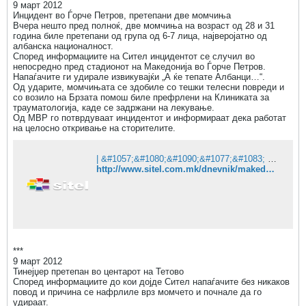
9 март 2012
Инцидент во Ѓорче Петров, претепани две момчиња
Вчера нешто пред полноќ, две момчиња на возраст од 28 и 31
година биле претепани од група од 6-7 лица, најверојатно од
албанска националност.
Според информациите на Сител инцидентот се случил во
непосредно пред стадионот на Македонија во Ѓорче Петров.
Напаѓачите ги удирале извикувајќи „А ќе тепате Албанци…“.
Од ударите, момчињата се здобиле со тешки телесни повреди и
со возило на Брзата помош биле префрлени на Клиниката за
трауматологија, каде се задржани на лекување.
Од МВР го потврдуваат инцидентот и информираат дека работат
на целосно откривање на сторителите.
| &#1057;&#1080;&#1090;&#1077;&#1083; &#1058;&#1077;&#1083;&#1077;&#1074;&#1080;&#1079;&#1080;&#1112;&#1072;
http://www.sitel.com.mk/dnevnik/makedonija/incident-vo-gjorche-petrov-pretepani-dve-momchinja
***
9 март 2012
Тинејџер претепан во центарот на Тетово
Според информациите до кои дојде Сител напаѓачите без никаков
повод и причина се нафрлиле врз момчето и почнале да го
удираат.