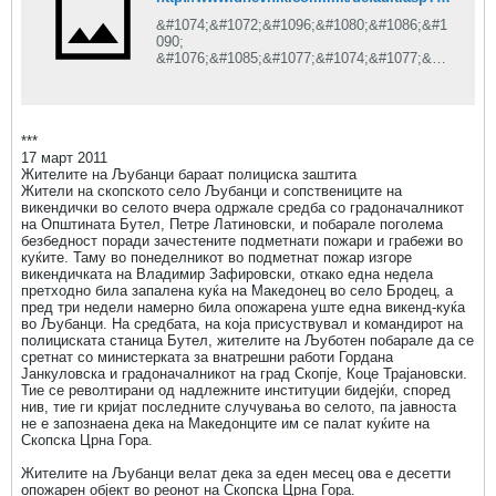
&#1074;&#1072;&#1096;&#1080;&#1086;&#1
090;
&#1076;&#1085;&#1077;&#1074;&#1077;&#1
085;
&#1080;&#1085;&#1092;&#1086;&#1088;&#1
084;&#1072;&#1090;&#1086;&#1088;
***
17 март 2011
Жителите на Љубанци бараат полициска заштита
Жители на скопското село Љубанци и сопствениците на
викендички во селото вчера одржале средба со градоначалникот
на Општината Бутел, Петре Латиновски, и побарале поголема
безбедност поради зачестените подметнати пожари и грабежи во
куќите. Таму во понеделникот во подметнат пожар изгоре
викендичката на Владимир Зафировски, откако една недела
претходно била запалена куќа на Македонец во село Бродец, а
пред три недели намерно била опожарена уште една викенд-куќа
во Љубанци. На средбата, на која присуствувал и командирот на
полициската станица Бутел, жителите на Љуботен побарале да се
сретнат со министерката за внатрешни работи Гордана
Јанкуловска и градоначалникот на град Скопје, Коце Трајановски.
Тие се револтирани од надлежните институции бидејќи, според
нив, тие ги кријат последните случувања во селото, па јавноста
не е запознаена дека на Македонците им се палат куќите на
Скопска Црна Гора.
Жителите на Љубанци велат дека за еден месец ова е десетти
опожарен објект во реонот на Скопска Црна Гора.