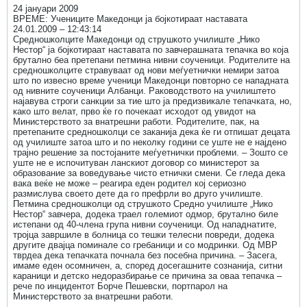
24 јануари 2009
ВРЕМЕ: Учениците Македонци ја бојкотираат наставата
24.01.2009 – 12:43:14
Средношколците Македонци од струшкото училиште „Нико
Нестор“ ја бојкотираат наставата по завчерашната тепачка во која
брутално беа претепани петмина нивни соученици. Родителите на
средношколците стравуваат од нови меѓуетнички немири затоа
што по извесно време ученици Македонци повторно се нападната
од нивните соученици Албанци. Раководството на училиштето
најавува строги санкции за тие што ја предизвикале тепачката, но,
како што велат, прво ќе го почекаат исходот од увидот на
Министерството за внатрешни работи. Родителите, пак, на
претепаните средношколци се заканија дека ќе ги отпишат децата
од училиште затоа што и по неколку години се уште не е најдено
трајно решение за постојаните меѓуетнички проблеми. – Зошто се
уште не е испочитуван ланскиот договор со министерот за
образование за воведување чисто етнички смени. Се гледа дека
вака веќе не може – реагира еден родител кој сериозно
размислува своето дете да го префрли во друго училиште.
Петмина средношколци од струшкото Средно училиште „Нико
Нестор“ завчера, додека траел големиот одмор, брутално биле
истепани од 40-члена група нивни соученици. Од нападнатите,
тројца завршиле в болница со тешки телесни повреди, додека
другите двајца поминале со гребаници и со модринки. Од МВР
тврдеа дека тепачката почнала без посебна причина. – Засега,
имаме еден осомничен, а, според досегашните сознанија, ситни
караници и детско недоразбирање се причина за оваа тепачка –
рече по инцидентот Борче Пешевски, портпарол на
Министерството за внатрешни работи.