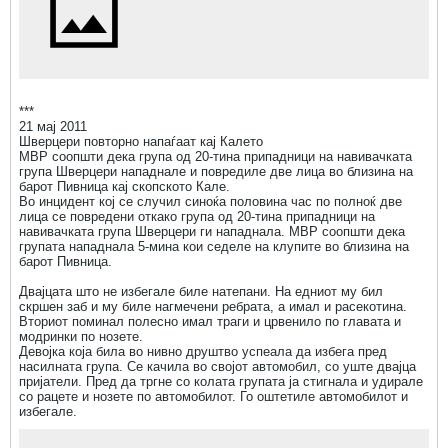
***
21 мај 2011
Шверцери повторно напаѓаат кај Калето
МВР соопшти дека група од 20-тина припадници на навивачката
група Шверцери нападнале и повредиле две лица во близина на
барот Пивница кај скопското Кале.
Во инцидент кој се случил синоќа половина час по полноќ две
лица се повредени откако група од 20-тина припадници на
навивачката група Шверцери ги нападнала. МВР соопшти дека
групата нападнала 5-мина кои седеле на клупите во близина на
барот Пивница.
Двајцата што не избегале биле натепани. На едниот му бил
скршен заб и му биле нагмечени ребрата, а имал и расекотина.
Вториот поминал полесно имал траги и црвенило по главата и
модринки по нозете.
Девојка која била во нивно друштво успеала да избега пред
насилната група. Се качила во својот автомобил, со уште двајца
пријатели. Пред да тргне со колата групата ја стигнала и удирале
со рацете и нозете по автомобилот. Го оштетиле автомобилот и
избегале.