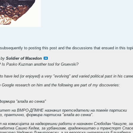
t subsequently to posting this post and the discussions that ensued in this top
d by
Soldier of Macedon
? Is Pasko Kuzman another tool for Gruevski?
ave led (or enjoyed) a very "evolving" and varied political past in his caree
Google research on him and the following are part of my discoveries:
рмира "влада во сенка"
итет на ВМРО-ДПМНЕ назначил претседатели на повеќе партиски
о, практично, формира партиска "влада во сенка".
 на комисијата за надворешни работи е назначен Слободан Чашуле, за
работка Сашко Кедев, за урбанизам, градежништво и транспорт Спас
здравство Чедомир Димитровски, а за европска интеграција Елизабета