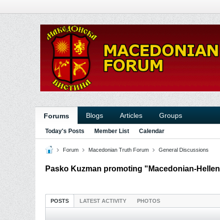
Blogs
Articles
Groups
Forums
Today's Posts
Member List
Calendar
Forum
Macedonian Truth Forum
General Discussions
Pasko Kuzman promoting "Macedonian-Hellenis
POSTS
LATEST ACTIVITY
PHOTOS