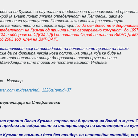
тврдења на Кузман се паушални и теденциозни и злонамерни од причина
хрид ја знаат политичката определеност на Петрески, иако во
живот не го чувствуваат Петрески како човек кој ги застапува
о на членството на својата партија.
Но до ден денес не е дефиниран
ределеност на Кузман од причина што своевремено комунист, до 199
СДСМ и одборник од СДСМ-ПДП во општина Охрид па член на ВМРО-ДПМ
 од 2003 год. член на ВМРО-НП.
о политичкиот крај на припадност на политичките пратии на Паско
оже да се формира некоја нова политичка опција која ке биде на
оже таја политичка опција да пропагира некоја друга теза за
 Македонците што тогаш ке постане нашиот Индиана
о - Новинар
star.com.mk/stara/ind...1226&Itemid=37
терпелација на Стефановски
а
ава против Паско Кузман, поранешен директор на Завод и музеи 
 предлог во собранието за интерпелација на министерот за кул
 Кузман се сомничи дека без тендер, со непосредна спогодба, сп