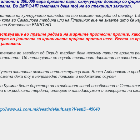
илиони и 300.000 евра државни пари, склучувајќи договор со фир
рата. Во ВМРО-НП сметаат дека тој не го прекршил законот.
заштита на културното наследство ние немаме потреба од тендер. Еди
е копа во Самоилова тврдина или на Плаошник вие не знаете што ќе на
тина Божиновска ВМРО-НП.
учествуваше во првите редови на мирните протести против, ка
асува во јавноста за кривичната пријава против него. Веста за 
 јавноста.
тените во заводот од Охрид, тврдат дека неколку пати се вршела рев
ботењето. Од петицијата се огради сегашниот директор на заводот Јо
 Кузман застанаа познати интелектуалци како Венко Андоновски и пр
мета дека тој е неправедно понижен и недокажано осуден.
ко Кузман беше директор на охридскиот завод возобновена е Светикл
 е охридската тврдина, отворен е лапидариумот и галеријата на ико
tp://www.a1.com.mk/vesti/default.asp?VestID=45649