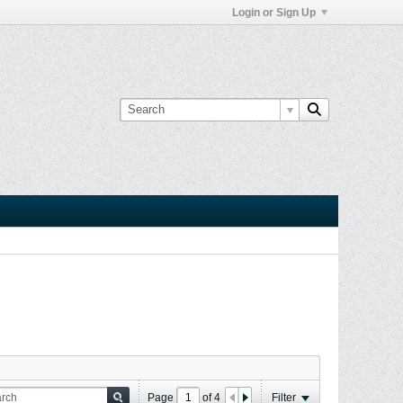
Login or Sign Up
Page
of
4
Filter