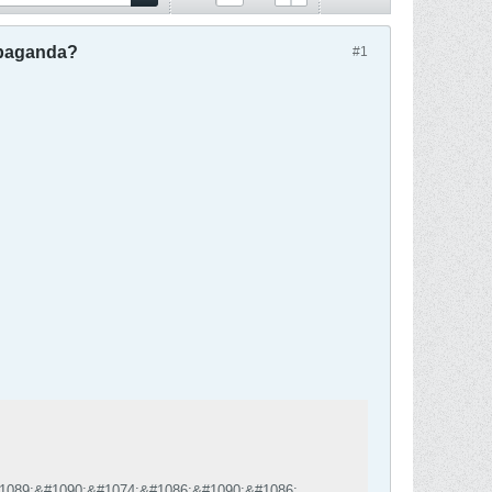
opaganda?
#1
1089;&#1090;&#1074;&#1086;&#1090;&#1086;