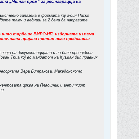
мата „Митан пром“ за реставрација на
нствено запазена е формата кај г-дин Паско
јдете таму и веднаш за 2 дена да направите
ко што тврдеше ВМРО-НП, изборната измама
кривичната пријава против него предизвика
изија на документацијата и не биле пронајдени
ван Трца кој во мандатот на Кузман бил правник
офесорката Вера Битракова. Македонското
иментовата црква на Плаошник и античкиот
ни.