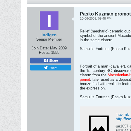
Pasko Kuzman promotin
10-06-2009, 09:48 PM
Relief (megharic) ceramic cups
indigen
symbol of the ancient Macedo
Senior Member
in the same cistern.
Join Date:
May 2009
Samuil’s Fortress (Pasko Ku
Posts:
1558
Share
Portrait of a man (cavalier), d
Tweet
the 1st century BC, discovere
cistern from the
Macedonian-He
period
, later used as a deposit.
bronze find with realistic featu
the expression.
Samuil’s Fortress (Pasko Ku
mav.mk
http://
&#1057;
&#1044;