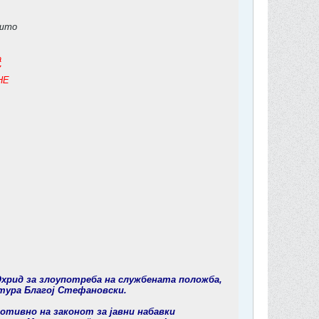
 што
а
7
НЕ
Охрид за злоупотреба на службената положба,
тура Благој Стефановски.
ротивно на законот за јавни набавки