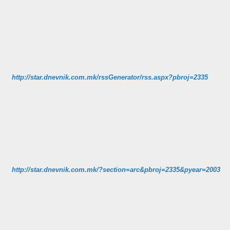
http://star.dnevnik.com.mk/rssGenerator/rss.aspx?pbroj=2335
http://star.dnevnik.com.mk/?section=arc&pbroj=2335&pyear=2003