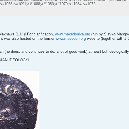
 &#1058;&#1091;&#1088;&#1080;&#1079;&#1084;&#1072;.
knews (L.U.)! For clarification,
www.makedonika.org
(run by Slavko Mangovs
t was also hosted on the former
www.macedon.org
website (together with J.
 (he does, and continues to do, a lot of good work) at heart but ideologically
NIAN IDEOLOGY!