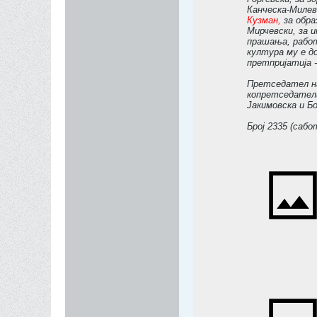
Канческа-Милев
Кузман,
за обра
Мирчевски, за 
прашања, работ
култура му е д
претпријатија 
Претседател н
копретседатели
Јакимовска и Бо
Број 2335 (сабо