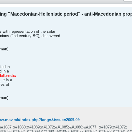
g "Macedonian-Hellenistic period" - anti-Macedonian pr
 with representation of the solar
nians (2nd century BC), discovered
zman)
ated in
d in a
llenistic
 It is a
res of
zman)
www.mav.mk/index.php?lang=&issue=2009-09
&#1087;&#1080;&#1089;&#1072;&#1085;&#1080;&#1077; &#1079;&#1072;
&#1086;&#1084;&#1098;&#1090;,&#1057;&#1077;&#1084;&#1077;&#1081;&#