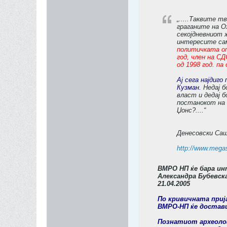
„.....Таквите 
граганите на О
секојдневниот 
интересите сам
политичката оп
год, член на 
од 1998 год. па
Ај сега најдиг
Кузман.
Недај б
власт и дедај б
постанокот на
Џонс?....“
Денесовски Саш
http://www.mega
ВМРО НП ќе бара ин
Александра Бубевск
21.04.2005
По кривичната приј
ВМРО-НП ќе достави
Познатиот археолог