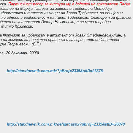
ска.
Партискиот ресор за култура му е доделен на археологот Паско
зование на Марија Ташева, за животна средина на Методија
информатика и телекомуникации на Зоран Трајчевски, за социјални
ни односи и вработеност на Кирил Тодоровски. Секторот за физичка
оделен на кошаркарот Петар Наумовски, а за мали и средни
- Митко Кржовски.
а Форумот за урбанизам е архитектот Јован Стефановски-Жан, а
 на комисии за социјални прашања и за здравство се Светлана
рче Георгиевски. (Б.Ѓ.)
та, 20 декември 2003)
http://star.dnevnik.com.mk/?pBroj=2335&stID=26878
http://star.dnevnik.com.mk/default.aspx?pbroj=2335&stID=26878