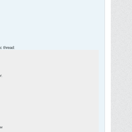
ic thread:
r.
ен