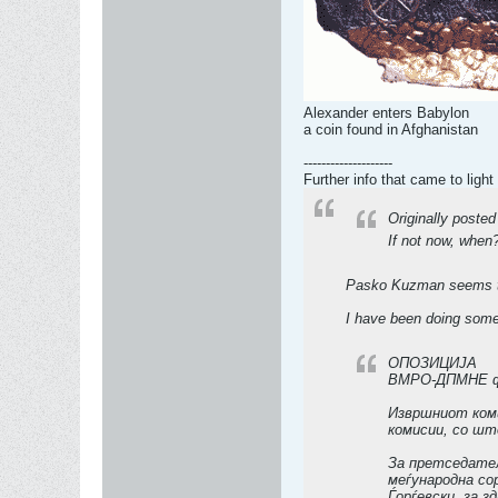
Alexander enters Babylon
a coin found in Afghanistan
--------------------
Further info that came to ligh
Originally poste
If not now, when
Pasko Kuzman seems to h
I have been doing some 
ОПОЗИЦИЈА
ВМРО-ДПМНЕ фо
Извршниот ком
комисии, со шт
За претседател
меѓународна со
Ѓорѓевски, за 