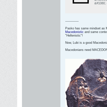
&#1080;
--------------
Pasko has same mindset as Ma
Macedonistic
and same conten
"Hellenistic"!
Now, Lubi is a good Macedonian
Macedonians need MACEDO