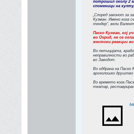
потрошил околу 2 м
споменици на култу
„Според законот за 
Кузман. Имено кога с
тендер“, вели Вален
Паско Кузман, кој 
во Охрид, не се огл
жестоки реакции во
Во петицијата, врабо
неправилности во ра
во Заводот.
Во одбрана на Паско
археолошко друштво с
Во времето кога Пас
театар, реставрирана
ht